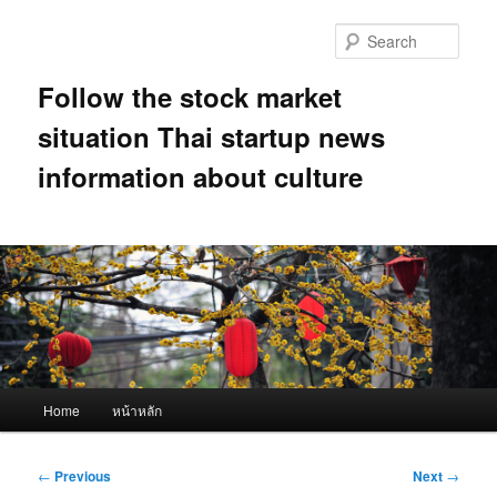
Skip
to
Sear
primary
content
Follow the stock market
situation Thai startup news
information about culture
Main
Home
หน้าหลัก
menu
Post
←
Previous
Next
→
navigation