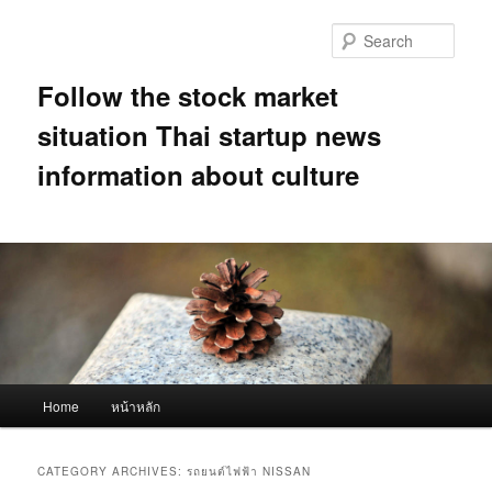
Skip
Skip
to
to
Sear
primary
secondary
content
content
Follow the stock market
situation Thai startup news
information about culture
Main
Home
หน้าหลัก
menu
CATEGORY ARCHIVES:
รถยนต์ไฟฟ้า NISSAN