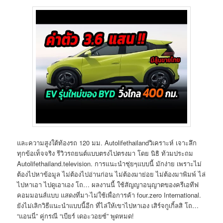
และความสูงใต้ท้องรถ 120 มม. Autolifethailandวิเคราะห์ เจาะลึก
ทุกข้อเท็จจริง รีวิวรถยนต์แบบตรงไปตรงมา โดย นิธิ ท้วมประถม
Autolifethailand.television. การแนะนำชุ่ยๆแบบนี้ มักง่าย เพราะไม่
ต้องไปหาข้อมูล ไม่ต้องไปอ่านก่อน ไม่ต้องมาย่อย ไม่ต้องมาพิมพ์ ไล่
ไปหาเอา ไปดูเอาเอง โถ… ผลงานนี้ ใช้สัญญาอนุญาตของครีเอทีฟ
คอมมอนส์แบบ แสดงที่มา-ไม่ใช้เพื่อการค้า four.zero International.
ยังไม่เลิกวิธีแนะนำแบบนี้อีก ที่ไล่ให้เขาไปหาเอง เสิร์จกูเกิ้ลสิ โถ…
“แอนนี่” คู่กรณี “เบียร์ เดอะวอยซ์” พูดหมด!