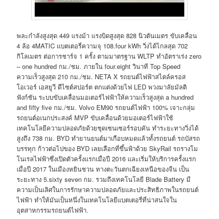
พละกำลังสูงสุด 449 แรงม้า แรงบิดสูงสุด 828 นิวตันเมตร ขับเคลื่อน
4 ล้อ 4MATIC แบตเตอรี่ความจุ 108.four kWh วิ่งได้ไกลสุด 702
กิโลเมตร ต่อการชาร์จ 1 ครั้ง ตามมาตรฐาน WLTP ทำอัตราเร่ง zero
– one hundred กม./ชม. ภายใน four.eight วินาที Top Speed
ความเร็วสูงสุด 210 กม./ชม. NETA X รถยนต์ไฟฟ้าสไตล์ครอส
โอเวอร์ เอสยูวี ดีไซต์สปอร์ต ตกแต่งด้วยไฟ LED พวงมาลัยมัลติ
ฟังก์ชัน ระบบขับเคลื่อนมอเตอร์ไฟฟ้าให้ความเร็วสูงสุด a hundred
and fifty five กม./ชม. Volvo EM90 รถยนต์ไฟฟ้า 100% เจาะกลุ่ม
รถยนต์อเนกประสงค์ MVP ขับเคลื่อนด้วยมอเตอร์ไฟฟ้าใช้
เทคโนโลยีความปลอดภัยด้วยชุดเซนเซอร์รอบคัน ทำระยะทางวิ่งได้
สูงถึง 738 กม. BYD ทำยานยนต์มาเกือบหมดแล้วทั้งรถยนต์ รถบัสรถ
บรรทุก ก้าวต่อไปของ BYD เลยเลือกที่ขึ้นฟ้าด้วย SkyRail รถรางโม
โนเรลไฟฟ้าซึ่งเปิดตัวครั้งแรกเมื่อปี 2016 และเริ่มให้บริการครั้งแรก
เมื่อปี 2017 ในเมืองหยินชวน ทางตะวันตกเฉียงเหนือของจีน เป็น
ระยะทาง 5.sixty seven กม. รวมถึงเทคโนโลยี Blade Battery มี
ความเป็นเลิศในการรักษาความปลอดภัยและประสิทธิภาพในรถยนต์
ไฟฟ้า ทำให้มันเป็นหนึ่งในเทคโนโลยีแบตเตอรี่ที่น่าสนใจใน
อุตสาหกรรมรถยนต์ไฟฟ้า.