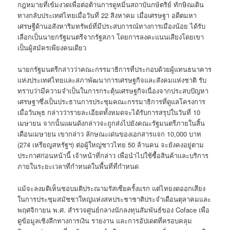
กฎหมายที่เข้มงวดเพื่อต่อต้านการดูหมิ่นสถาบันกษัตริย์ ทักษิณเดิน
ทางกลับประเทศไทยเมื่อวันที่ 22 สิงหาคม เมื่อเศรษฐา อดีตมหา
เศรษฐีด้านอสังหาริมทรัพย์ที่มีประสบการณ์ทางการเมืองน้อย ได้รับ
เลือกเป็นนายกรัฐมนตรีจากรัฐสภา โดยการลงคะแนนเสียงโดยเขา
เป็นผู้สมัครเพียงคนเดียว
นายกรัฐมนตรีกล่าวว่าคณะกรรมาธิการที่ประกอบด้วยผู้แทนธนาคาร
แห่งประเทศไทยและสภาพัฒนาการเศรษฐกิจและสังคมแห่งชาติ รับ
ทราบว่ามีความจำเป็นในการกระตุ้นเศรษฐกิจเนื่องจากประสบปัญหา
เศรษฐาซึ่งเป็นประธานการประชุมคณะกรรมาธิการที่ดูแลโครงการ
เมื่อวันพุธ กล่าวว่ารายละเอียดทั้งหมดจะได้รับการสรุปในวันที่ 10
เมษายน จากนั้นแผนดังกล่าวจะถูกส่งไปยังคณะรัฐมนตรีภายในสิ้น
เดือนเมษายน เขากล่าว ลักษณะเด่นของเอกสารแจก 10,000 บาท
(274 เหรียญสหรัฐฯ) ต่อผู้ใหญ่ชาวไทย 50 ล้านคน จะยังคงอยู่ตาม
ประกาศก่อนหน้านี้ เจ้าหน้าที่กล่าว เพื่อนำไปใช้ซื้อสินค้าและบริการ
ภายในระยะเวลาที่กำหนดในพื้นที่ที่กำหนด
แม้จะลงมติเห็นชอบมติประณามรัสเซียครั้งแรก แต่ไทยงดออกเสียง
ในการประชุมสมัชชาใหญ่แห่งสหประชาชาติประจำเดือนตุลาคมและ
พฤศจิกายน พ.ศ. สำรวจศูนย์กลางนักลงทุนสัมพันธ์ของ Coface เพื่อ
ดูข้อมูลเชิงลึกทางการเงิน รายงาน และการอัปเดตที่ครอบคลุม