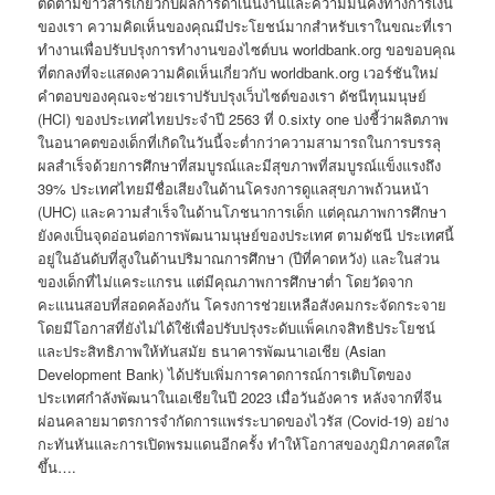
ติดตามข่าวสารเกี่ยวกับผลการดำเนินงานและความมั่นคงทางการเงิน
ของเรา ความคิดเห็นของคุณมีประโยชน์มากสำหรับเราในขณะที่เรา
ทำงานเพื่อปรับปรุงการทำงานของไซต์บน worldbank.org ขอขอบคุณ
ที่ตกลงที่จะแสดงความคิดเห็นเกี่ยวกับ worldbank.org เวอร์ชันใหม่
คำตอบของคุณจะช่วยเราปรับปรุงเว็บไซต์ของเรา ดัชนีทุนมนุษย์
(HCI) ของประเทศไทยประจำปี 2563 ที่ 0.sixty one บ่งชี้ว่าผลิตภาพ
ในอนาคตของเด็กที่เกิดในวันนี้จะต่ำกว่าความสามารถในการบรรลุ
ผลสำเร็จด้วยการศึกษาที่สมบูรณ์และมีสุขภาพที่สมบูรณ์แข็งแรงถึง
39% ประเทศไทยมีชื่อเสียงในด้านโครงการดูแลสุขภาพถ้วนหน้า
(UHC) และความสำเร็จในด้านโภชนาการเด็ก แต่คุณภาพการศึกษา
ยังคงเป็นจุดอ่อนต่อการพัฒนามนุษย์ของประเทศ ตามดัชนี ประเทศนี้
อยู่ในอันดับที่สูงในด้านปริมาณการศึกษา (ปีที่คาดหวัง) และในส่วน
ของเด็กที่ไม่แคระแกรน แต่มีคุณภาพการศึกษาต่ำ โดยวัดจาก
คะแนนสอบที่สอดคล้องกัน โครงการช่วยเหลือสังคมกระจัดกระจาย
โดยมีโอกาสที่ยังไม่ได้ใช้เพื่อปรับปรุงระดับแพ็คเกจสิทธิประโยชน์
และประสิทธิภาพให้ทันสมัย ธนาคารพัฒนาเอเชีย (Asian
Development Bank) ได้ปรับเพิ่มการคาดการณ์การเติบโตของ
ประเทศกำลังพัฒนาในเอเชียในปี 2023 เมื่อวันอังคาร หลังจากที่จีน
ผ่อนคลายมาตรการจำกัดการแพร่ระบาดของไวรัส (Covid-19) อย่าง
กะทันหันและการเปิดพรมแดนอีกครั้ง ทำให้โอกาสของภูมิภาคสดใส
ขึ้น….