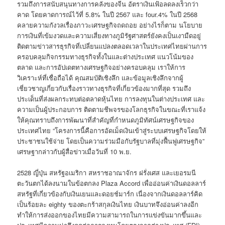
รวมถึงการสนับสนุนทางการคลังของจีน อัตราเงินเฟ้อลดลงเร็วกว่า
คาด โดยคาดการณ์ไว้ที่ 5.8% ในปี 2567 และ four.4% ในปี 2568
คลายความกังวลเรื่องภาวะเศรษฐกิจถดถอย อย่างไรก็ตาม นโยบาย
การเงินที่เข้มงวดและความเสี่ยงทางภูมิรัฐศาสตร์ยังคงเป็นเงามืดอยู่
ติดตามข่าวสารธุรกิจที่เปลี่ยนแปลงตลอดเวลาในประเทศไทยผ่านการ
ครอบคลุมกิจกรรมทางธุรกิจทั้งในและต่างประเทศ แนวโน้มของ
ตลาด และการอัปเดตทางเศรษฐกิจอย่างครอบคลุม เราให้การ
วิเคราะห์ที่เชื่อถือได้ คุณสมบัติเชิงลึก และข้อมูลเชิงลึกจากผู้
เชี่ยวชาญเกี่ยวกับเรื่องราวทางธุรกิจที่เกี่ยวข้องมากที่สุด รวมถึง
ประเด็นที่ส่งผลกระทบต่อตลาดหุ้นไทย การลงทุนในต่างประเทศ และ
ความเป็นผู้ประกอบการ ติดตามชีพจรของโลกธุรกิจในขณะที่เราแจ้ง
ให้คุณทราบถึงการพัฒนาที่สำคัญที่กำหนดภูมิทัศน์เศรษฐกิจของ
ประเทศไทย “โครงการนี้คือการอัดเม็ดเงินเข้าสู่ระบบเศรษฐกิจโดยให้
ประชาชนใช้จ่าย โดยเป็นความร่วมมือกับรัฐบาลที่มุ่งฟื้นฟูเศรษฐกิจ”
เศรษฐากล่าวกับผู้สื่อข่าวเมื่อวันที่ 10 พ.ย.
2528 ญี่ปุ่น สหรัฐอเมริกา สหราชอาณาจักร ฝรั่งเศส และเยอรมนี
ตะวันตกได้ลงนามในข้อตกลง Plaza Accord เพื่ออ่อนค่าเงินดอลลาร์
สหรัฐที่เกี่ยวข้องกับเงินเยนและดอยช์มาร์ก เนื่องจากเงินดอลลาร์คิด
เป็นร้อยละ eighty ของตะกร้าสกุลเงินไทย เงินบาทจึงอ่อนค่าลงอีก
ทำให้การส่งออกของไทยมีความสามารถในการแข่งขันมากขึ้นและ