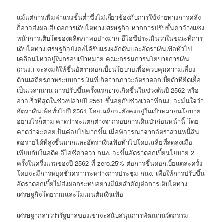
แม้แต่การเพิ่มค่าแรงขั้นต่ำซึ่งไม่เกี่ยวข้องกับการใช้จ่ายทางการคลัง
ก็อาจส่งผลเสียต่อการเติบโตทางเศรษฐกิจ หากการปรับขึ้นค่าจ้างแซง
หน้าการเติบโตของผลิตภาพอย่างมาก อีไอซีประเมินว่าในขณะที่การ
เติบโตทางเศรษฐกิจยังคงได้รับแรงผลักดันและอัตราเงินเฟ้อทั่วไป
เคลื่อนไหวอยู่ในกรอบเป้าหมาย คณะกรรมการนโยบายการเงิน
(กนง.) จะลงมติให้ขึ้นอัตราดอกเบี้ยนโยบายเพื่อควบคุมความเสี่ยง
ด้านเสถียรภาพระบบการเงินที่เกิดจากภาวะอัตราดอกเบี้ยต่ำที่ยืดเยื้อ
เป็นเวลานาน การปรับขึ้นครั้งแรกอาจเกิดขึ้นในช่วงต้นปี 2562 หรือ
อาจเร็วที่สุดในช่วงปลายปี 2561 ขึ้นอยู่กับช่วงเวลาที่กนง. จะมั่นใจว่า
อัตราเงินเฟ้อทั่วไปปี 2561 โดยเฉลี่ยจะยังคงอยู่ในเป้าหมายนโยบาย
อย่างไรก็ตาม คาดว่าจะแตกต่างจากรอบการเดินป่าก่อนหน้านี้ โดย
คาดว่าจะค่อยเป็นค่อยไปมากขึ้น เมื่อพิจารณาจากอัตราส่วนหนี้สิน
ต่อรายได้ที่สูงขึ้นมากและอัตราเงินเฟ้อทั่วไปโดยเฉลี่ยที่ลดลงเมื่อ
เทียบกับในอดีต อีไอซีคาดว่า กนง. จะขึ้นอัตราดอกเบี้ยนโยบาย 2
ครั้งในครึ่งแรกของปี 2562 ที่ zero.25% ต่อการขึ้นดอกเบี้ยแต่ละครั้ง
โดยจะมีการหยุดชั่วคราวระหว่างการประชุม กนง. เพื่อให้การปรับขึ้น
อัตราดอกเบี้ยไม่ส่งผลกระทบอย่างมีนัยสำคัญต่อการเติบโตทาง
เศรษฐกิจโดยรวมและโมเมนตัมเงินเฟ้อ
เศรษฐากล่าวว่ารัฐบาลของเขาจะสนับสนุนการพัฒนานวัตกรรม