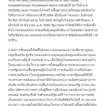
ไตรมาสที่ 4[60] อันดับของประเทศไทยใน IMD Global
Competitiveness Scoreboard ลดลงจากอันดับที่ 26 ในปี พ.ศ.
2550[59] แผนการลงทุนโครงสร้างพื้นฐานขนาดใหญ่ของทักษิณไม่
ได้รับการกล่าวถึงจนกระทั่งปี 2554 เมื่อน้องสาวของเขา ยิ่งลักษณ์
ชินวัตร เข้ารับตำแหน่ง ในปี 2550 เศรษฐกิจไทยขยายตัวร้อยละ 5
เมื่อวันที่ 23 ธันวาคม พ.ศ. 2550 รัฐบาลทหารได้จัดให้มีการเลือกตั้ง
ทั่วไป พรรคพลังประชาชนที่สนับสนุนทักษิณ นำโดยสมัคร สุนทรเวช
ได้รับชัยชนะอย่างถล่มทลายเหนือพรรคประชาธิปัตย์ของอภิสิทธิ์ เวช
ชาชีวะ
มาตรการทั้งหมดนี้เกิดขึ้นด้วยความทุ่มเทและความเชี่ยวชาญของ
กลุ่มเซ็นทรัล ผู้บริหารและพนักงานทุกคนมุ่งมั่นทุ่มเททั้งแรงกายและ
แรงใจอย่างเต็มที่ ร่วมกันทำงาน เพื่อให้คนไทยทุกคนก้าวหน้าต่อไป
ในอนาคต เรามั่นใจว่ามาตรการทั้งหมดนี้สามารถช่วยแบ่งเบาภาระ
ภาครัฐและช่วยฟื้นฟูเศรษฐกิจไทยได้ เราพร้อมที่จะร่วมมือกับทุก
ภาคส่วนเพื่อประโยชน์สูงสุดของประเทศไทย นายกรัฐมนตรีสั่งให้
กระทรวงการคลังและเจ้าหน้าที่สำนักงบประมาณจัดทำแผนทางการ
เงินที่อาจเกี่ยวข้องกับการกู้ยืมร่วมกับงบประมาณของรัฐ ลวรณ แสง
สนิท ปลัดกระทรวงกล่าวกับผู้สื่อข่าวเมื่อวันพุธ แผนดังกล่าวจะถูกนำ
เสนอต่อ Srettha ซึ่งดำรงตำแหน่งรัฐมนตรีว่าการกระทรวงการคลัง
เป็นสองเท่า และคณะกรรมการกระเป๋าเงินดิจิทัลในวันที่ 10 เมษายน
เขากล่าว ประเทศไทยได้นำเสนอโครงการโครงสร้างพื้นฐานที่สำคัญ