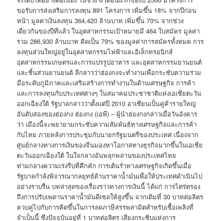
ขอรับการส่งเสริมการลงทุน 891 โครงการ เพิ่มขึ้น 18% จากปีก่อน
หน้า มูลค่าเงินลงทุน 364,420 ล้านบาท เพิ่มขึ้น 70% จากช่วง
เดียวกันของปีที่แล้ว ในอุตสาหกรรมเป้าหมายมี 464 ใบสมัคร มูลค่า
รวม 286,930 ล้านบาท คิดเป็น 79% ของมูลค่าการสมัครทั้งหมด การ
ลงทุนส่วนใหญ่อยู่ในอุตสาหกรรมไฟฟ้าและอิเล็กทรอนิกส์
อุตสาหกรรมเกษตรและการแปรรูปอาหาร และอุตสาหกรรมยานยนต์
และชิ้นส่วนยานยนต์ ลีกล่าวว่าฮ่องกงจะทำงานเพื่อกระชับความร่วม
มือระดับภูมิภาคและเสริมสร้างการทำงานในด้านเศรษฐกิจ การค้า
และการลงทุนกับประเทศต่างๆ ในสมาคมประชาชาติแห่งเอเชียตะวัน
ออกเฉียงใต้ รัฐบาลกล่าวว่าตั้งแต่ปี 2010 อาเซียนเป็นคู่ค้ารายใหญ่
อันดับสองของฮ่องกง ฮ่องกง (เอพี) – ผู้นำฮ่องกงกล่าวเมื่อวันอังคาร
ว่า เมืองนี้จะพยายามกระชับความสัมพันธ์ทางเศรษฐกิจและการค้า
กับไทย ภายหลังการประชุมกับนายกรัฐมนตรีของประเทศ เนื่องจาก
ศูนย์กลางทางการเงินของจีนมองหาโอกาสทางธุรกิจมากขึ้นในเอเชีย
ตะวันออกเฉียงใต้ ในใจกลางอันพลุกพล่านของประเทศไทย
ท่ามกลางความเร่งรีบที่คึกคัก การเต้นรำทางเศรษฐกิจเกิดขึ้นเมื่อ
รัฐบาลกำลังพิจารณากลยุทธ์ด้านราคาน้ำมันเพื่อให้ประเทศดำเนินไป
อย่างราบรื่น บทล่าสุดของเรื่องราวทางการเงินนี้ ได้แก่ การไตร่ตรอง
ถึงการปรับเพดานราคาน้ำมันดีเซลให้สูงขึ้น จากเดิมที่ 30 บาทต่อลิตร
ควบคู่ไปกับการคิดขึ้นในการลดภาษีสรรพสามิตสำหรับเชื้อเพลิงที่
จำเป็นนี้ ซึ่งปัจจุบันอยู่ที่ 1 บาทต่อลิตร เสียงกระซิบแห่งการ