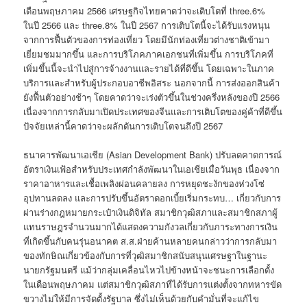
เดือนพฤษภาคม 2566 เศรษฐกิจไทยคาดว่าจะเติบโตที่ three.6%
ในปี 2566 และ three.8% ในปี 2567 การเติบโตนี้จะได้รับแรงหนุน
จากการฟื้นตัวของการท่องเที่ยว โดยมีนักท่องเที่ยวต่างชาติเข้ามา
เยี่ยมชมมากขึ้น และการบริโภคภาคเอกชนที่เพิ่มขึ้น การบริโภคที่
เพิ่มขึ้นนี้จะนำไปสู่การจ้างงานและรายได้ที่ดีขึ้น โดยเฉพาะในภาค
บริการและสำหรับผู้ประกอบอาชีพอิสระ นอกจากนี้ การส่งออกสินค้า
ยังฟื้นตัวอย่างช้าๆ โดยคาดว่าจะเร่งตัวขึ้นในช่วงครึ่งหลังของปี 2566
เนื่องจากการกลับมาเปิดประเทศของจีนและการเติบโตของคู่ค้าที่ดีขึ้น
ปัจจัยเหล่านี้คาดว่าจะผลักดันการเติบโตจนถึงปี 2567
ธนาคารพัฒนาเอเชีย (Asian Development Bank) ปรับลดคาดการณ์
อัตราเงินเฟ้อสำหรับประเทศกำลังพัฒนาในเอเชียเมื่อวันพุธ เนื่องจาก
ราคาอาหารและเชื้อเพลิงผ่อนคลายลง การหยุดชะงักของห่วงโซ่
อุปทานลดลง และการปรับขึ้นอัตราดอกเบี้ยเริ่มกระทบ… เกี่ยวกับการ
ผ่านร่างกฎหมายกระเป๋าเงินดิจิทัล สมาชิกวุฒิสภาและสมาชิกสภาผู้
แทนราษฎรจำนวนมากได้แสดงความกังวลเกี่ยวกับภาระทางการเงิน
ที่เกิดขึ้นกับคนรุ่นอนาคต ส.ส.ฝ่ายค้านหลายคนกล่าวว่าการกลับมา
ของทักษิณเกี่ยวข้องกับการที่วุฒิสมาชิกสนับสนุนเศรษฐาในฐานะ
นายกรัฐมนตรี แม้ว่ากลุ่มเคลื่อนไหวไปข้างหน้าจะชนะการเลือกตั้ง
ในเดือนพฤษภาคม แต่สมาชิกวุฒิสภาที่ได้รับการแต่งตั้งจากทหารขัด
ขวางไม่ให้มีการจัดตั้งรัฐบาล ซึ่งไม่เห็นด้วยกับคำมั่นที่จะแก้ไข