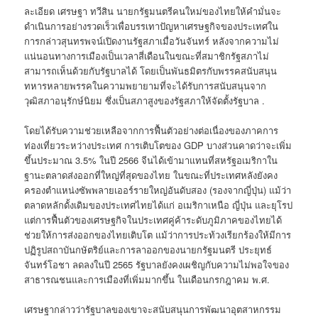
ละเอียด เศรษฐา ทวีสิน นายกรัฐมนตรีคนใหม่ของไทยให้คำมั่นจะ
ดำเนินการอย่างรวดเร็วเพื่อบรรเทาปัญหาเศรษฐกิจของประเทศใน
การกล่าวสุนทรพจน์เปิดงานรัฐสภาเมื่อวันจันทร์ หลังจากความไม่
แน่นอนทางการเมืองเป็นเวลาสี่เดือนในขณะที่สมาชิกรัฐสภาไม่
สามารถเห็นด้วยกับรัฐบาลได้ โดยเป็นพันธมิตรกับพรรคสนับสนุน
ทหารหลายพรรคในความพยายามที่จะได้รับการสนับสนุนจาก
วุฒิสภาอนุรักษ์นิยม ซึ่งเป็นสภาสูงของรัฐสภาให้จัดตั้งรัฐบาล .
โดยได้รับความช่วยเหลือจากการฟื้นตัวอย่างต่อเนื่องของภาคการ
ท่องเที่ยวระหว่างประเทศ การเติบโตของ GDP บางส่วนคาดว่าจะเพิ่ม
ขึ้นประมาณ 3.5% ในปี 2566 จีนได้เข้ามาแทนที่สหรัฐอเมริกาใน
ฐานะตลาดส่งออกที่ใหญ่ที่สุดของไทย ในขณะที่ประเทศหลังยังคง
ครองตำแหน่งซัพพลายเออร์รายใหญ่อันดับสอง (รองจากญี่ปุ่น) แม้ว่า
ตลาดหลักดั้งเดิมของประเทศไทยได้แก่ อเมริกาเหนือ ญี่ปุ่น และยุโรป
แต่การฟื้นตัวของเศรษฐกิจในประเทศคู่ค้าระดับภูมิภาคของไทยได้
ช่วยให้การส่งออกของไทยเติบโต แม้ว่าการประท้วงเรียกร้องให้มีการ
ปฏิรูปสถาบันกษัตริย์และการลาออกของนายกรัฐมนตรี ประยุทธ์
จันทร์โอชา ลดลงในปี 2565 รัฐบาลยังคงเผชิญกับความไม่พอใจของ
สาธารณชนและการเมืองที่เพิ่มมากขึ้น ในเดือนกรกฎาคม พ.ศ.
เศรษฐากล่าวว่ารัฐบาลของเขาจะสนับสนุนการพัฒนาอุตสาหกรรม