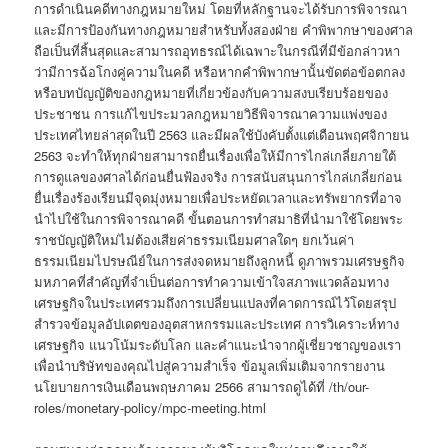
การดำเนินคดีทางกฎหมายใหม่ โดยที่หลักฐานจะได้รับการพิจารณา
และมีการป้องกันทางกฎหมายสำหรับทั้งสองฝ่าย คำพิพากษาของศาล
ถือเป็นที่สิ้นสุดและสามารถอุทธรณ์ได้เฉพาะในกรณีที่มีข้อกล่าวหา
ว่ามีการฉ้อโกงคู่ความในคดี หรือหากคำพิพากษานั้นขัดต่อข้อตกลง
หรือบทบัญญัติของกฎหมายที่เกี่ยวข้องกับความสงบเรียบร้อยของ
ประชาชน การแก้ไขประมวลกฎหมายวิธีพิจารณาความแพ่งของ
ประเทศไทยล่าสุดในปี 2563 และมีผลใช้บังคับตั้งแต่เดือนพฤศจิกายน
2563 จะทำให้ทุกฝ่ายสามารถยื่นเรื่องเพื่อให้มีการไกล่เกลี่ยภายใต้
การดูแลของศาลได้ก่อนยื่นฟ้องจริง การสนับสนุนการไกล่เกลี่ยก่อน
ยื่นเรื่องร้องเรียนมีจุดมุ่งหมายเพื่อประหยัดเวลาและทรัพยากรที่อาจ
นำไปใช้ในการพิจารณาคดี ขั้นตอนการทำสมาธิที่นำมาใช้โดยพระ
ราชบัญญัติใหม่ไม่ต้องเสียค่าธรรมเนียมศาลใดๆ ยกเว้นค่า
ธรรมเนียมไปรษณีย์ในการส่งจดหมายถึงลูกหนี้ ดูภาพรวมเศรษฐกิจ
มหภาคที่สำคัญที่จำเป็นต่อการทำความเข้าใจสภาพแวดล้อมทาง
เศรษฐกิจในประเทศรวมถึงการเปลี่ยนแปลงที่คาดการณ์ไว้โดยสรุป
สำรวจข้อมูลอัปเดตของอุตสาหกรรมและประเทศ การวิเคราะห์ทาง
เศรษฐกิจ แนวโน้มระดับโลก และคำแนะนำจากผู้เชี่ยวชาญของเรา
เพื่อนำบริษัทของคุณไปสู่ความสำเร็จ ข้อมูลเพิ่มเติมจากรายงาน
นโยบายการเงินเดือนพฤษภาคม 2566 สามารถดูได้ที่ /th/our-
roles/monetary-policy/mpc-meeting.html