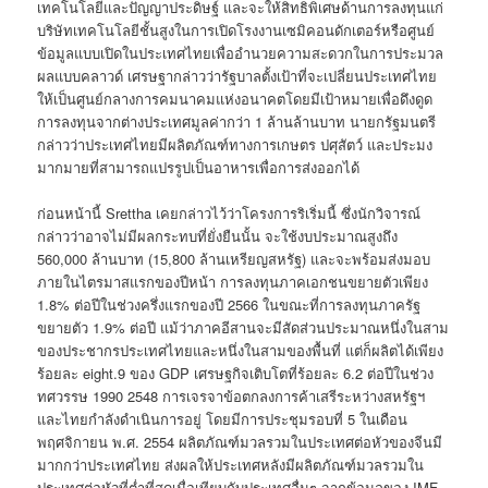
เทคโนโลยีและปัญญาประดิษฐ์ และจะให้สิทธิพิเศษด้านการลงทุนแก่
บริษัทเทคโนโลยีชั้นสูงในการเปิดโรงงานเซมิคอนดักเตอร์หรือศูนย์
ข้อมูลแบบเปิดในประเทศไทยเพื่ออำนวยความสะดวกในการประมวล
ผลแบบคลาวด์ เศรษฐากล่าวว่ารัฐบาลตั้งเป้าที่จะเปลี่ยนประเทศไทย
ให้เป็นศูนย์กลางการคมนาคมแห่งอนาคตโดยมีเป้าหมายเพื่อดึงดูด
การลงทุนจากต่างประเทศมูลค่ากว่า 1 ล้านล้านบาท นายกรัฐมนตรี
กล่าวว่าประเทศไทยมีผลิตภัณฑ์ทางการเกษตร ปศุสัตว์ และประมง
มากมายที่สามารถแปรรูปเป็นอาหารเพื่อการส่งออกได้
ก่อนหน้านี้ Srettha เคยกล่าวไว้ว่าโครงการริเริ่มนี้ ซึ่งนักวิจารณ์
กล่าวว่าอาจไม่มีผลกระทบที่ยั่งยืนนั้น จะใช้งบประมาณสูงถึง
560,000 ล้านบาท (15,800 ล้านเหรียญสหรัฐ) และจะพร้อมส่งมอบ
ภายในไตรมาสแรกของปีหน้า การลงทุนภาคเอกชนขยายตัวเพียง
1.8% ต่อปีในช่วงครึ่งแรกของปี 2566 ในขณะที่การลงทุนภาครัฐ
ขยายตัว 1.9% ต่อปี แม้ว่าภาคอีสานจะมีสัดส่วนประมาณหนึ่งในสาม
ของประชากรประเทศไทยและหนึ่งในสามของพื้นที่ แต่ก็ผลิตได้เพียง
ร้อยละ eight.9 ของ GDP เศรษฐกิจเติบโตที่ร้อยละ 6.2 ต่อปีในช่วง
ทศวรรษ 1990 2548 การเจรจาข้อตกลงการค้าเสรีระหว่างสหรัฐฯ
และไทยกำลังดำเนินการอยู่ โดยมีการประชุมรอบที่ 5 ในเดือน
พฤศจิกายน พ.ศ. 2554 ผลิตภัณฑ์มวลรวมในประเทศต่อหัวของจีนมี
มากกว่าประเทศไทย ส่งผลให้ประเทศหลังมีผลิตภัณฑ์มวลรวมใน
ประเทศต่อหัวที่ต่ำที่สุดเมื่อเทียบกับประเทศอื่นๆ จากข้อมูลของ IMF