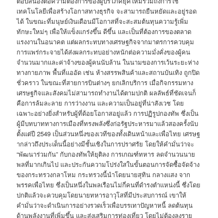
ตอบสนองต่อความต้องการของผู้บริโภคยุคใหม่รวมถึงการใช้
เทคโนโลยีเพื่อสร้างโอกาสทางธุรกิจ จะสามารถยืนหยัดและอยู่รอด
ได้ ในขณะที่มนุษย์เงินเดือนมีโอกาสที่จะสะสมต้นทุนความรู้เพิ่ม
ทักษะใหม่ๆ เพื่อให้แข็งแกร่งขึ้น ดีขึ้น และเป็นที่ต้องการของตลาด
แรงงานในอนาคต แต่ผลกระทบทางเศรษฐกิจจากมาตรการควบคุม
การแพร่กระจายได้ส่งผลกระทบอย่างหนักต่อความมั่งคั่งของผู้คน
จำนวนมากและค่าจ้างของผู้คนนับล้าน ในนามของการเว้นระยะห่าง
ทางกายภาพ พื้นที่แออัด เช่น ห้างสรรพสินค้าและสถานบันเทิง ถูกปิด
ชั่วคราว ในขณะที่สายการบินต่างๆ ยกเลิกบริการ เมื่อกิจกรรมทาง
เศรษฐกิจและสังคมไม่สามารถทำงานได้ตามปกติ ผลลัพธ์ที่ชัดเจนก็
คือการล้มละลาย การว่างงาน และความเป็นอยู่ที่น่าสังเวช โดย
เฉพาะอย่างยิ่งสำหรับผู้ที่ด้อยโอกาสอยู่แล้ว การปฏิรูปกองทัพ ซึ่งเป็น
ผู้มีบทบาททางการเมืองที่ทรงพลังซึ่งก่อรัฐประหารมาแล้วสองครั้งนับ
ตั้งแต่ปี 2549 เป็นส่วนหนึ่งของเวทีของทั้งเดินหน้าและเพื่อไทย เศรษฐ
ากล่าวถึงประเด็นนี้อย่างมีชั้นเชิงในการปราศรัย โดยให้คำมั่นว่าจะ
“พัฒนาร่วมกัน” กับกองทัพให้ยุติลง การเกณฑ์ทหาร ลดจำนวนนาย
พลที่มากเกินไป และประกันความโปร่งใสในขั้นตอนการจัดซื้อจัดจ้าง
ของกระทรวงกลาโหม กระทรวงนี้นำโดยนายสุทิน กลางแสง จาก
พรรคเพื่อไทย ซึ่งเป็นหนึ่งในพลเรือนไม่กี่คนที่ดำรงตำแหน่งนี้ ซึ่งโดย
ปกติแล้วจะควบคุมโดยนายทหารอาวุโสที่มีประสบการณ์ เขาให้
คำมั่นว่าจะดำเนินการอย่างรวดเร็วเพื่อบรรเทาปัญหาหนี้ ลดต้นทุน
ด้านพลังงานที่เพิ่มขึ้น และส่งเสริมการท่องเที่ยว โดยไม่ต้องลงราย