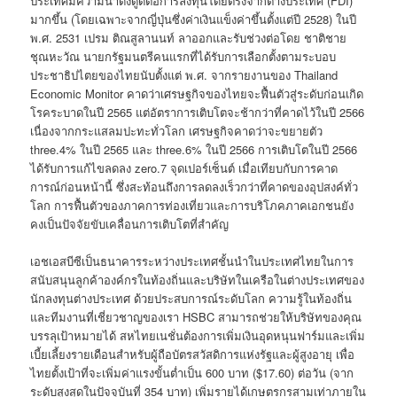
ประเทศมีความน่าดึงดูดต่อการลงทุนโดยตรงจากต่างประเทศ (FDI)
มากขึ้น (โดยเฉพาะจากญี่ปุ่นซึ่งค่าเงินแข็งค่าขึ้นตั้งแต่ปี 2528) ในปี
พ.ศ. 2531 เปรม ติณสูลานนท์ ลาออกและรับช่วงต่อโดย ชาติชาย
ชุณหะวัณ นายกรัฐมนตรีคนแรกที่ได้รับการเลือกตั้งตามระบอบ
ประชาธิปไตยของไทยนับตั้งแต่ พ.ศ. จากรายงานของ Thailand
Economic Monitor คาดว่าเศรษฐกิจของไทยจะฟื้นตัวสู่ระดับก่อนเกิด
โรคระบาดในปี 2565 แต่อัตราการเติบโตจะช้ากว่าที่คาดไว้ในปี 2566
เนื่องจากกระแสลมปะทะทั่วโลก เศรษฐกิจคาดว่าจะขยายตัว
three.4% ในปี 2565 และ three.6% ในปี 2566 การเติบโตในปี 2566
ได้รับการแก้ไขลดลง zero.7 จุดเปอร์เซ็นต์ เมื่อเทียบกับการคาด
การณ์ก่อนหน้านี้ ซึ่งสะท้อนถึงการลดลงเร็วกว่าที่คาดของอุปสงค์ทั่ว
โลก การฟื้นตัวของภาคการท่องเที่ยวและการบริโภคภาคเอกชนยัง
คงเป็นปัจจัยขับเคลื่อนการเติบโตที่สำคัญ
เอชเอสบีซีเป็นธนาคารระหว่างประเทศชั้นนำในประเทศไทยในการ
สนับสนุนลูกค้าองค์กรในท้องถิ่นและบริษัทในเครือในต่างประเทศของ
นักลงทุนต่างประเทศ ด้วยประสบการณ์ระดับโลก ความรู้ในท้องถิ่น
และทีมงานที่เชี่ยวชาญของเรา HSBC สามารถช่วยให้บริษัทของคุณ
บรรลุเป้าหมายได้ สหไทยเนชั่นต้องการเพิ่มเงินอุดหนุนฟาร์มและเพิ่ม
เบี้ยเลี้ยงรายเดือนสำหรับผู้ถือบัตรสวัสดิการแห่งรัฐและผู้สูงอายุ เพื่อ
ไทยตั้งเป้าที่จะเพิ่มค่าแรงขั้นต่ำเป็น 600 บาท ($17.60) ต่อวัน (จาก
ระดับสูงสุดในปัจจุบันที่ 354 บาท) เพิ่มรายได้เกษตรกรสามเท่าภายใน