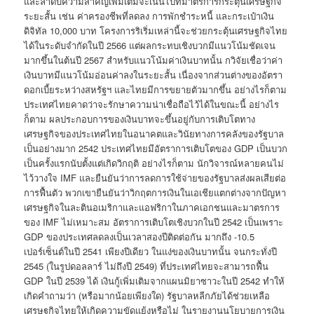
และลำดับความสำคัญเพิ่มเติมจะเน้นไปที่มาตรการกระตุ้นเศรษฐกิจ
ระยะสั้น เช่น ค่าครองชีพที่ลดลง การพักชำระหนี้ และกระเป๋าเงิน
ดิจิทัล 10,000 บาท โครงการริเริ่มเหล่านี้จะช่วยกระตุ้นเศรษฐกิจไทย
ได้ในระดับจำกัดในปี 2566 แต่ผลกระทบเชิงบวกมีแนวโน้มชัดเจน
มากขึ้นในต้นปี 2567 สำหรับแนวโน้มค่าเงินบาทนั้น กวิจัยเชื่อว่าค่า
เงินบาทมีแนวโน้มอ่อนค่าลงในระยะสั้น เนื่องจากส่วนต่างของอัตรา
ดอกเบี้ยระหว่างสหรัฐฯ และไทยมีการขยายตัวมากขึ้น อย่างไรก็ตาม
ประเทศไทยคาดว่าจะรักษาความน่าเชื่อถือไว้ได้ในขณะนี้ อย่างไร
ก็ตาม ผลประกอบการของเงินบาทจะขึ้นอยู่กับการเติบโตทาง
เศรษฐกิจของประเทศไทยในอนาคตและวินัยทางการคลังของรัฐบาล
เป็นอย่างมาก 2542 ประเทศไทยมีอัตราการเติบโตของ GDP เป็นบวก
เป็นครั้งแรกนับตั้งแต่เกิดวิกฤติ อย่างไรก็ตาม นักวิจารณ์หลายคนไม่
ไว้วางใจ IMF และยืนยันว่าการลดการใช้จ่ายของรัฐบาลส่งผลเสียต่อ
การฟื้นตัว พวกเขายืนยันว่าวิกฤตการเงินในเอเชียแตกต่างจากปัญหา
เศรษฐกิจในละตินอเมริกาและแอฟริกาในภาคเอกชนและมาตรการ
ของ IMF ไม่เหมาะสม อัตราการเติบโตเชิงบวกในปี 2542 เป็นเพราะ
GDP ของประเทศลดลงเป็นเวลาสองปีติดต่อกัน มากถึง -10.5
เปอร์เซ็นต์ในปี 2541 เพียงปีเดียว ในแง่ของเงินบาทนั้น จนกระทั่งปี
2545 (ในรูปดอลลาร์ ไม่ถึงปี 2549) ที่ประเทศไทยจะสามารถฟื้น
GDP ในปี 2539 ได้ เงินกู้เพิ่มเติมจากแผนมิยาซาวะในปี 2542 ทำให้
เกิดคำถามว่า (หรือมากน้อยเพียงใด) รัฐบาลหลีกภัยได้ช่วยเหลือ
เศรษฐกิจไทยให้เกิดความขัดแย้งหรือไม่ ในรายงานนโยบายการเงิน