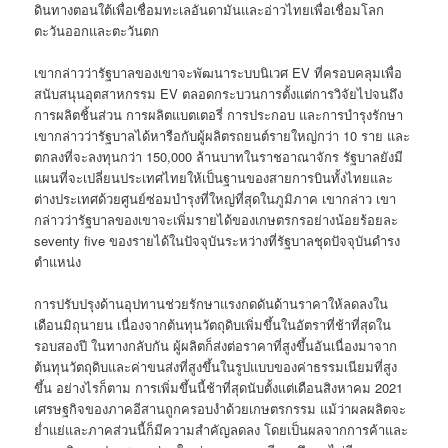
ดินทางตอนใต้เพื่อเชื่อมทะเลอันดามันและอ่าวไทยเพื่อเชื่อมโลก
ตะวันออกและตะวันตก
เขากล่าวว่ารัฐบาลของเขาจะพัฒนาระบบนิเวศ EV ที่ครอบคลุมเพื่อ
สนับสนุนอุตสาหกรรม EV ตลอดกระบวนการตั้งแต่การวิจัยไปจนถึง
การผลิตชิ้นส่วน การผลิตแบตเตอรี่ การประกอบ และการบำรุงรักษา
เขากล่าวว่ารัฐบาลได้หารือกับผู้ผลิตรถยนต์รายใหญ่กว่า 10 ราย และ
ตกลงที่จะลงทุนกว่า 150,000 ล้านบาทในราชอาณาจักร รัฐบาลยังมี
แผนที่จะเปลี่ยนประเทศไทยให้เป็นฐานของสายการบินทั้งไทยและ
ต่างประเทศด้วยศูนย์ซ่อมบำรุงที่ใหญ่ที่สุดในภูมิภาค เขากล่าว เขา
กล่าวว่ารัฐบาลของเขาจะเพิ่มรายได้ของเกษตรกรอย่างน้อยร้อยละ
seventy five ของรายได้ในปัจจุบันระหว่างที่รัฐบาลชุดปัจจุบันดำรง
ตำแหน่ง
การปรับปรุงด้านอุปทานช่วยรักษาแรงกดดันด้านราคาให้ลดลงใน
เดือนมิถุนายน เนื่องจากต้นทุนวัตถุดิบเพิ่มขึ้นในอัตราที่ช้าที่สุดใน
รอบสองปี ในทางกลับกัน ผู้ผลิตก็ส่งต่อราคาที่สูงขึ้นอันเนื่องมาจาก
ต้นทุนวัตถุดิบและค่าขนส่งที่สูงขึ้นในรูปแบบของค่าธรรมเนียมที่สูง
ขึ้น อย่างไรก็ตาม การเพิ่มขึ้นนี้ช้าที่สุดนับตั้งแต่เดือนสิงหาคม 2021
เศรษฐกิจของภาคอีสานถูกครอบงำด้วยเกษตรกรรม แม้ว่าผลผลิตจะ
ย่ำแย่และภาคส่วนนี้ก็มีความสำคัญลดลง โดยเป็นผลจากการค้าและ