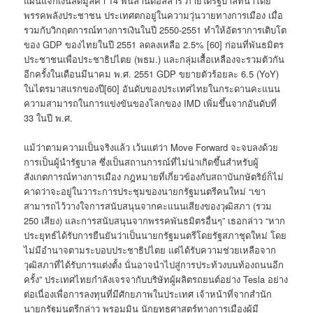
แผนแจกเงินสดมูลค่า 14 พันล้านดอลลาร์ ภายใต้รัฐบาลที่นำโดย
พรรคพลังประชาชน ประเทศตกอยู่ในความวุ่นวายทางการเมือง เมื่อ
รวมกับวิกฤตการณ์ทางการเงินในปี 2550-2551 ทำให้อัตราการเติบโต
ของ GDP ของไทยในปี 2551 ลดลงเหลือ 2.5% [60] ก่อนที่พันธมิตร
ประชาชนเพื่อประชาธิปไตย (พธม.) และกลุ่มเสื้อเหลืองจะรวมตัวกัน
อีกครั้งในเดือนมีนาคม พ.ศ. 2551 GDP ขยายตัวร้อยละ 6.5 (YoY)
ในไตรมาสแรกของปี[60] อันดับของประเทศไทยในกระดานคะแนน
ความสามารถในการแข่งขันของโลกของ IMD เพิ่มขึ้นจากอันดับที่
33 ในปี พ.ศ.
แม้ว่าตามความเป็นจริงแล้ว เว้นแต่ว่า Move Forward จะจบลงด้วย
การเป็นผู้นำรัฐบาล ซึ่งเป็นสถานการณ์ที่ไม่น่าเกิดขึ้นสำหรับผู้
สังเกตการณ์ทางการเมือง กฎหมายที่เกี่ยวข้องกับสถาบันกษัตริย์ก็ไม่
คาดว่าจะอยู่ในวาระการประชุมของนายกรัฐมนตรีคนใหม่ “เขา
สามารถไว้วางใจการสนับสนุนจากคะแนนเสียงของวุฒิสภา (รวม
250 เสียง) และการสนับสนุนจากพรรคพันธมิตรอื่นๆ” เธอกล่าว “หาก
ประยุทธ์ได้รับการยืนยันว่าเป็นนายกรัฐมนตรีโดยรัฐสภาชุดใหม่ โดย
ไม่มีอำนาจตามระบอบประชาธิปไตย แต่ได้รับความช่วยเหลือจาก
วุฒิสภาที่ได้รับการแต่งตั้ง นั่นอาจนำไปสู่การประท้วงบนท้องถนนอีก
ครั้ง” ประเทศไทยกำลังเจรจากับบริษัทผู้ผลิตรถยนต์อย่าง Tesla อย่าง
ต่อเนื่องเพื่อการลงทุนที่มีศักยภาพในประเทศ เจ้าหน้าที่จากสำนัก
นายกรัฐมนตรีกล่าว พรอมมิน นักยุทธศาสตร์ทางการเมืองผู้มี