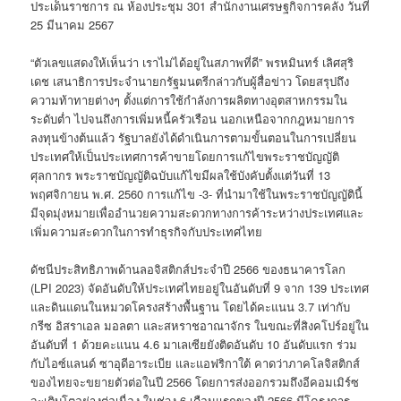
ประเด็นราชการ ณ ห้องประชุม 301 สำนักงานเศรษฐกิจการคลัง วันที่
25 มีนาคม 2567
“ตัวเลขแสดงให้เห็นว่า เราไม่ได้อยู่ในสภาพที่ดี” พรหมินทร์ เลิศสุริ
เดช เสนาธิการประจำนายกรัฐมนตรีกล่าวกับผู้สื่อข่าว โดยสรุปถึง
ความท้าทายต่างๆ ตั้งแต่การใช้กำลังการผลิตทางอุตสาหกรรมใน
ระดับต่ำ ไปจนถึงการเพิ่มหนี้ครัวเรือน นอกเหนือจากกฎหมายการ
ลงทุนข้างต้นแล้ว รัฐบาลยังได้ดำเนินการตามขั้นตอนในการเปลี่ยน
ประเทศให้เป็นประเทศการค้าขายโดยการแก้ไขพระราชบัญญัติ
ศุลกากร พระราชบัญญัติฉบับแก้ไขมีผลใช้บังคับตั้งแต่วันที่ 13
พฤศจิกายน พ.ศ. 2560 การแก้ไข -3- ที่นำมาใช้ในพระราชบัญญัตินี้
มีจุดมุ่งหมายเพื่ออำนวยความสะดวกทางการค้าระหว่างประเทศและ
เพิ่มความสะดวกในการทำธุรกิจกับประเทศไทย
ดัชนีประสิทธิภาพด้านลอจิสติกส์ประจำปี 2566 ของธนาคารโลก
(LPI 2023) จัดอันดับให้ประเทศไทยอยู่ในอันดับที่ 9 จาก 139 ประเทศ
และดินแดนในหมวดโครงสร้างพื้นฐาน โดยได้คะแนน 3.7 เท่ากับ
กรีซ อิสราเอล มอลตา และสหราชอาณาจักร ในขณะที่สิงคโปร์อยู่ใน
อันดับที่ 1 ด้วยคะแนน 4.6 มาเลเซียยังติดอันดับ 10 อันดับแรก ร่วม
กับไอซ์แลนด์ ซาอุดีอาระเบีย และแอฟริกาใต้ คาดว่าภาคโลจิสติกส์
ของไทยจะขยายตัวต่อในปี 2566 โดยการส่งออกรวมถึงอีคอมเมิร์ซ
จะเติบโตอย่างต่อเนื่อง ในช่วง 6 เดือนแรกของปี 2566 มีโครงการ