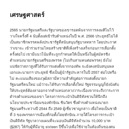
เศรษฐศาสตร์
2565 นายกรัฐมนตรีและรัฐบาลของเขารอดพ้นจากการลงมติไม่ไว้
วางใจครั้งที่ 4 นับตั้งแต่เข้ารับตำแหน่งในปี พ.ศ. 2566 ประยุทธ์ไม่ได้
เป็นสมาชิกพรรคพลังประชารัฐที่สนับสนุนรัฐบาลทหาร โดยประกาศ
ว่าเขาจะ เข้าร่วมร่วมไทยสร้างชาติที่เพิ่งสร้างเสร็จก่อนการเลือกตั้ง
ครั้งต่อไป เขามีแนวโน้มที่จะถูกกำหนดให้เป็นหนึ่งในผู้สมัครชิง
ตำแหน่งนายกรัฐมนตรีของพรรค (ไม่เกินสามคนต่อพรรค) ยังไม่
แน่ชัดว่าสภาสูงที่ได้รับการแต่งตั้งจากกองทัพ จะยังคงสนับสนุนพล
เอกและนายกฯ ประยุทธ์ ซึ่งเป็นผู้นำรัฐประหารในปี 2557 ต่อไปหรือ
ไม่ คะแนนเสียงของวุฒิสภามีความสำคัญต่อการแต่งตั้งนายก
รัฐมนตรีคนใหม่ แม้ว่าจะได้รับการเลือกตั้งใหม่ รัฐธรรมนูญก็ยังบังคับ
ให้ประยุทธ์ต้องลาออกจากตำแหน่งกลางวาระเนื่องจากจะถึงวาระการ
ดำรงตำแหน่งของเขา โครงการกระเป๋าเงินดิจิทัลชวนให้นึกถึง
นโยบายประชานิยมของทักษิณ ชินวัตร ซึ่งดำรงตำแหน่งนายก
รัฐมนตรีระหว่างปี 2544 ถึง 2549 ผู้เชี่ยวชาญกล่าว เพื่อไทยเป็นชาติ
ที่ 3 ของพรรคการเมืองที่ก่อตั้งโดยทักษิณ ภายใต้โครงการกระเป๋า
เงินดิจิทัล รัฐบาลวางแผนที่จะมอบเงินดิจิทัลจำนวน 10,000 บาท
($287) ให้กับผู้ที่มีอายุ sixteen ปีขึ้นไปเพื่อใช้จ่ายในท้องถิ่นของตน