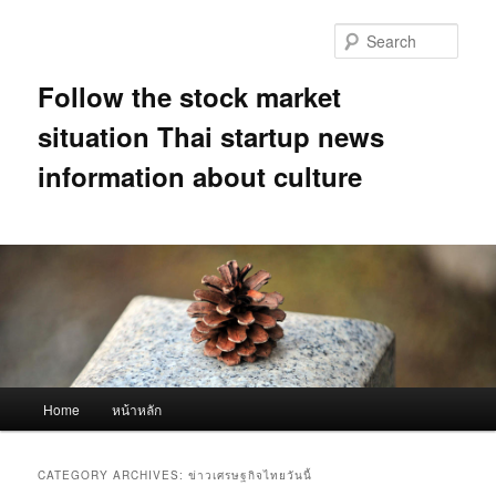
Skip
Skip
to
to
Sear
primary
secondary
content
content
Follow the stock market
situation Thai startup news
information about culture
Main
Home
หน้าหลัก
menu
CATEGORY ARCHIVES:
ข่าวเศรษฐกิจไทยวันนี้