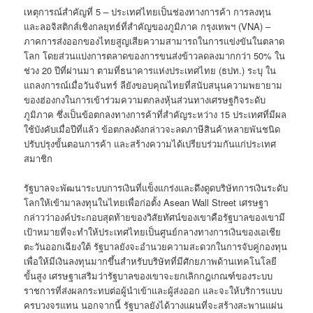
เหตุการณ์สำคัญที่ 5 – ประเทศไทยเป็นช่องทางการค้า การลงทุน
และลอจิสติกส์เชิงกลยุทธ์ที่สำคัญของภูมิภาค กรุงเทพฯ (VNA) –
ภาคการส่งออกของไทยสูญเสียความสามารถในการแข่งขันในตลาด
โลก โดยส่วนแบ่งการตลาดของการขนส่งข้าวลดลงมากกว่า 50% ใน
ช่วง 20 ปีที่ผ่านมา ตามที่ธนาคารแห่งประเทศไทย (ธปท.) ระบุ ใน
แถลงการณ์เมื่อวันจันทร์ ลียังขอบคุณไทยที่สนับสนุนความพยายาม
ของฮ่องกงในการเข้าร่วมความตกลงหุ้นส่วนทางเศรษฐกิจระดับ
ภูมิภาค ซึ่งเป็นข้อตกลงทางการค้าที่สำคัญระหว่าง 15 ประเทศที่มีผล
ใช้บังคับเมื่อปีที่แล้ว ข้อตกลงดังกล่าวจะลดภาษีสินค้าหลายพันชนิด
ปรับปรุงขั้นตอนการค้า และสร้างความได้เปรียบร่วมกันแก่ประเทศ
สมาชิก
รัฐบาลจะพัฒนาระบบการเงินที่แข็งแกร่งและดึงดูดบริษัทการเงินระดับ
โลกให้เข้ามาลงทุนในไทยเพื่อก่อตั้ง Asean Wall Street เศรษฐา
กล่าวว่าองค์ประกอบสุดท้ายของวิสัยทัศน์ของเขาคือรัฐบาลของเขามี
เป้าหมายที่จะทำให้ประเทศไทยเป็นศูนย์กลางทางการเงินของเอเชีย
ตะวันออกเฉียงใต้ รัฐบาลยังจะอำนวยความสะดวกในการจับคู่กองทุน
เพื่อให้มีเงินลงทุนมากขึ้นสำหรับบริษัทที่มีศักยภาพด้านเทคโนโลยี
ขั้นสูง เศรษฐาเสริมว่ารัฐบาลของเขาจะยกเลิกกฎเกณฑ์ของระบบ
ราชการที่ส่งผลกระทบต่อผู้นำเข้าและผู้ส่งออก และจะให้บริการแบบ
ครบวงจรแทน นอกจากนี้ รัฐบาลยังได้วางแผนที่จะสร้างสะพานแผ่น