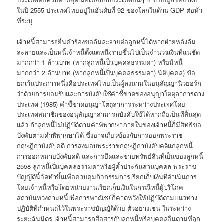
ในปี 2555 ประเทศไทยอยู่ในอันดับที่ 92 ของโลกในด้าน GDP ต่อหัว
ที่ระบุ
เจ้าหนี้สามารถยื่นคำร้องขอล้มละลายต่อลูกหนี้ได้หากฝ่ายหลังล้ม
ละลายและเป็นหนี้เจ้าหนี้ตั้งแต่หนึ่งรายขึ้นไปเป็นจำนวนเงินที่แน่ชัด
มากกว่า 1 ล้านบาท (หากลูกหนี้เป็นบุคคลธรรมดา) หรือมีหนี้
มากกว่า 2 ล้านบาท (หากลูกหนี้เป็นบุคคลธรรมดา) นิติบุคคล) ข้อ
ยกเว้นประการหนึ่งคือประเทศไทยเป็นผู้ลงนามในอนุสัญญานิวยอร์ก
ว่าด้วยการยอมรับและการบังคับใช้คำชี้ขาดของอนุญาโตตุลาการต่าง
ประเทศ (1985) คำชี้ขาดอนุญาโตตุลาการระหว่างประเทศโดย
ประเทศสมาชิกของอนุสัญญาสามารถบังคับใช้ได้หากถือเป็นที่สิ้นสุด
แล้ว ถ้าลูกหนี้ไม่ปฏิบัติตามคำพิพากษาภายในของเจ้าหนี้ก็มีสิทธิขอ
บังคับตามคำพิพากษาได้ ซึ่งอาจเกี่ยวข้องกับการออกพระราช
กฤษฎีกาบังคับคดี การส่งมอบพระราชกฤษฎีกาบังคับคดีแก่ลูกหนี้
การออกหมายบังคับคดี และการยึดและขายทรัพย์สินที่เป็นของลูกหนี้
2558 ลูกหนี้เป็นบุคคลธรรมดาหรือผู้ค้ำประกันส่วนบุคคล พระราช
บัญญัตินี้จัดทำขึ้นเพื่อควบคุมกิจกรรมการเรียกเก็บเงินที่ดำเนินการ
โดยเจ้าหนี้หรือโดยหน่วยงานเรียกเก็บเงินในกรณีหนี้ผู้บริโภค
สถาบันทวงถามหนี้เพื่อการพาณิชย์ก็คาดหวังให้ปฏิบัติตามแนวทาง
ปฏิบัติที่กำหนดไว้ในพระราชบัญญัติด้วย ตัวอย่างเช่น ในระหว่าง
ระยะฉันมิตร เจ้าหนี้สามารถสื่อสารกับลูกหนี้หรือบุคคลอื่นตามที่ลูก