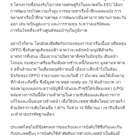
5 โครงการเพื่อรองรับโอกาสทางเศรษฐกิจในอนาคตใน EEC ได้แก่
การพัฒนารถไฟความเร็วสูง การขยายท่าเรือน้ำลึกแหลมฉบัง การ
ขยายท่าเรือน้ำลึกมาบตาพุด การพัฒนาเมืองท่าอากาศยานภาคตะวัน
ออก (สนามบินอู่ตะเภา) และการร่วมทุน ระหว่างแอร์บัสและ
การบินไทยที่จะสร้างศูนย์ซ่อมบำรุงในภูมิภาค
อย่างไรก็ตาม โฮปยังคงยึดติดกับกรอบของการเล่าเรื่องนี้อย่างยืดหยุ่น
OFFO ซึ่งจับตาดูเส้นขอบฟ้า คาดว่าจะพยักหน้าอนุมัติสำหรับ
มาตรการที่เสนอ เนื่องจากม่านปิดราคาดีเซลในปัจจุบัน เดินหน้า
ไถ่ถอน กองทุนฯ เตรียมเริ่มเดินทางชำระหนี้ก้อนแรก มูลค่ามหาศาล
3 หมื่นล้านบาท ในเดือนพฤศจิกายนนี้ เมื่อเจาะลึกเข้าไปในห้อง
นิรภัยของ OFFO รายงานสถานะลงวันที่ 17 มีนาคม เผยให้เห็นพายุ
ที่กำลังจะเกิดขึ้น ซึ่งมีมูลค่าขาดดุล ninety six.72 พันล้านบาท เงา
ของพายุแบ่งแยกระหว่างบัญชีน้ำมันและก๊าซปิโตรเลียมเหลว (LPG)
หล่มทางการเงินนี้มีความท้าทายในความซับซ้อนและต้องการการ
แก้ไขและเป็นหนทางข้างหน้า เพื่อให้ประเทศชาติเติบโตอย่างรวดเร็ว
ด้วยอัตราการเติบโตเฉลี่ย 1.87% ในช่วง 10 ปีที่ผ่านมา เขาจึงเลือกที่
จะทำลายบรรทัดฐานเดิมๆ
ประเทศไทยไม่มีข้อตกลงการยอมรับและการบังคับใช้ซึ่งกันและกัน
กับประเทศอื่นๆ การบังคับใช้คำตัดสินจากต่างประเทศจำเป็นต้องมี