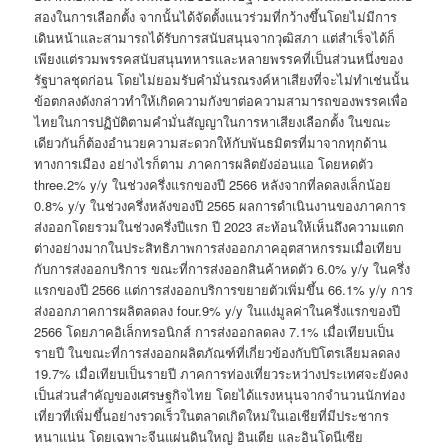
สองในการเลือกตั้ง จากนั้นได้จัดตั้งแนวร่วมที่กว้างขึ้นโดยไม่มีการ
เดินหน้าและสามารถได้รับการสนับสนุนจากวุฒิสภา แต่สำเร็จได้ก็
เพียงแต่รวมพรรคสนับสนุนทหารและหลายพรรคที่เป็นส่วนหนึ่งของ
รัฐบาลชุดก่อน โดยไม่ยอมรับคำมั่นรณรงค์หาเสียงที่จะไม่ทำเช่นนั้น
ข้อตกลงดังกล่าวทำให้เกิดความกังขาต่อความสามารถของพรรคเพื่อ
ไทยในการปฏิบัติตามคำมั่นสัญญาในการหาเสียงเลือกตั้ง ในขณะ
เดียวกันก็ต้องอำนวยความสะดวกให้กับพันธมิตรที่มาจากทุกด้าน
ทางการเมือง อย่างไรก็ตาม ภาคการผลิตยังอ่อนแอ โดยหดตัว
three.2% y/y ในช่วงครึ่งแรกของปี 2566 หลังจากที่ลดลงเล็กน้อย
0.8% y/y ในช่วงครึ่งหลังของปี 2565 ผลการดำเนินงานของภาคการ
ส่งออกโดยรวมในช่วงครึ่งปีแรก ปี 2023 สะท้อนให้เห็นถึงความแตก
ต่างอย่างมากในประสิทธิภาพการส่งออกภาคอุตสาหกรรมเมื่อเทียบ
กับการส่งออกบริการ ขณะที่การส่งออกสินค้าหดตัว 6.0% y/y ในครึ่ง
แรกของปี 2566 แต่การส่งออกบริการขยายตัวเพิ่มขึ้น 66.1% y/y การ
ส่งออกภาคการผลิตลดลง four.9% y/y ในแง่มูลค่าในครึ่งแรกของปี
2566 โดยภาคอิเล็กทรอนิกส์ การส่งออกลดลง 7.1% เมื่อเทียบเป็น
รายปี ในขณะที่การส่งออกผลิตภัณฑ์ที่เกี่ยวข้องกับปิโตรเลียมลดลง
19.7% เมื่อเทียบเป็นรายปี ภาคการท่องเที่ยวระหว่างประเทศจะยังคง
เป็นส่วนสำคัญของเศรษฐกิจไทย โดยได้แรงหนุนจากจำนวนนักท่อง
เที่ยวที่เพิ่มขึ้นอย่างรวดเร็วในตลาดเกิดใหม่ในเอเชียที่มีประชากร
หนาแน่น โดยเฉพาะจีนแผ่นดินใหญ่ อินเดีย และอินโดนีเซีย