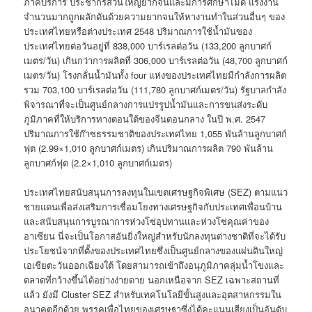
ภาคบริการ ประชากรส่วนใหญ่ยากจนและมีการศึกษาไม่ดี แรงงาน
จำนวนมากถูกผลักดันด้วยความยากจนให้หางานทำในส่วนอื่นๆ ของ
ประเทศไทยหรือต่างประเทศ 2548 ปริมาณการใช้น้ำมันของ
ประเทศไทยต่อวันอยู่ที่ 838,000 บาร์เรลต่อวัน (133,200 ลูกบาศก์
เมตร/วัน) เกินกว่าการผลิตที่ 306,000 บาร์เรลต่อวัน (48,700 ลูกบาศก์
เมตร/วัน) โรงกลั่นน้ำมันทั้ง four แห่งของประเทศไทยมีกำลังการผลิต
รวม 703,100 บาร์เรลต่อวัน (111,780 ลูกบาศก์เมตร/วัน) รัฐบาลกำลัง
พิจารณาที่จะเป็นศูนย์กลางการแปรรูปน้ำมันและการขนส่งระดับ
ภูมิภาคที่ให้บริการทางตอนใต้ของจีนตอนกลาง ในปี พ.ศ. 2547
ปริมาณการใช้ก๊าซธรรมชาติของประเทศไทย 1,055 พันล้านลูกบาศก์
ฟุต (2.99×1,010 ลูกบาศก์เมตร) เกินปริมาณการผลิต 790 พันล้าน
ลูกบาศก์ฟุต (2.2×1,010 ลูกบาศก์เมตร)
ประเทศไทยสนับสนุนการลงทุนในเขตเศรษฐกิจพิเศษ (SEZ) ตามแนว
ชายแดนเพื่อส่งเสริมการเชื่อมโยงทางเศรษฐกิจกับประเทศเพื่อนบ้าน
และสนับสนุนการบูรณาการห่วงโซ่อุปทานและห่วงโซ่คุณค่าของ
อาเซียน นี่จะเป็นโอกาสอันยิ่งใหญ่สำหรับนักลงทุนต่างชาติที่จะได้รับ
ประโยชน์จากที่ตั้งของประเทศไทยซึ่งเป็นศูนย์กลางของแผ่นดินใหญ่
เอเชียตะวันออกเฉียงใต้ โดยสามารถเข้าถึงอนุภูมิภาคลุ่มน้ำโขงและ
ตลาดที่กว้างขึ้นได้อย่างง่ายดาย นอกเหนือจาก SEZ เฉพาะสถานที่
แล้ว ยังมี Cluster SEZ สำหรับเทคโนโลยีขั้นสูงและอุตสาหกรรมใน
อนาคตอีกด้วย พรรคเพื่อไทยของเศรษฐาซึ่งได้คะแนนเสียงเป็นอันดับ