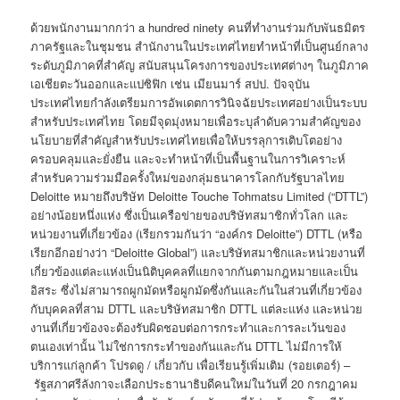
ด้วยพนักงานมากกว่า a hundred ninety คนที่ทำงานร่วมกับพันธมิตร
ภาครัฐและในชุมชน สำนักงานในประเทศไทยทำหน้าที่เป็นศูนย์กลาง
ระดับภูมิภาคที่สำคัญ สนับสนุนโครงการของประเทศต่างๆ ในภูมิภาค
เอเชียตะวันออกและแปซิฟิก เช่น เมียนมาร์ สปป. ปัจจุบัน
ประเทศไทยกำลังเตรียมการอัพเดตการวินิจฉัยประเทศอย่างเป็นระบบ
สำหรับประเทศไทย โดยมีจุดมุ่งหมายเพื่อระบุลำดับความสำคัญของ
นโยบายที่สำคัญสำหรับประเทศไทยเพื่อให้บรรลุการเติบโตอย่าง
ครอบคลุมและยั่งยืน และจะทำหน้าที่เป็นพื้นฐานในการวิเคราะห์
สำหรับความร่วมมือครั้งใหม่ของกลุ่มธนาคารโลกกับรัฐบาลไทย
Deloitte หมายถึงบริษัท Deloitte Touche Tohmatsu Limited (“DTTL”)
อย่างน้อยหนึ่งแห่ง ซึ่งเป็นเครือข่ายของบริษัทสมาชิกทั่วโลก และ
หน่วยงานที่เกี่ยวข้อง (เรียกรวมกันว่า “องค์กร Deloitte”) DTTL (หรือ
เรียกอีกอย่างว่า “Deloitte Global”) และบริษัทสมาชิกและหน่วยงานที่
เกี่ยวข้องแต่ละแห่งเป็นนิติบุคคลที่แยกจากกันตามกฎหมายและเป็น
อิสระ ซึ่งไม่สามารถผูกมัดหรือผูกมัดซึ่งกันและกันในส่วนที่เกี่ยวข้อง
กับบุคคลที่สาม DTTL และบริษัทสมาชิก DTTL แต่ละแห่ง และหน่วย
งานที่เกี่ยวข้องจะต้องรับผิดชอบต่อการกระทำและการละเว้นของ
ตนเองเท่านั้น ไม่ใช่การกระทำของกันและกัน DTTL ไม่มีการให้
บริการแก่ลูกค้า โปรดดู / เกี่ยวกับ เพื่อเรียนรู้เพิ่มเติม (รอยเตอร์) –
รัฐสภาศรีลังกาจะเลือกประธานาธิบดีคนใหม่ในวันที่ 20 กรกฎาคม