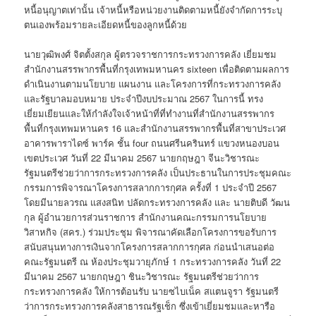
หนี้อนุญาตเท่านั้น เจ้าหนี้หรือหน่วยงานติดตามหนี้ยังจำกัดการระบุ
ตนเองพร้อมรายละเอียดหนี้ของลูกหนี้ด้วย
นายวุฒิพงศ์ จิตตั้งสกุล ผู้ตรวจราชการกระทรวงการคลัง เยี่ยมชม
สำนักงานสรรพากรพื้นที่กรุงเทพมหานคร sixteen เพื่อติดตามผลการ
ดำเนินงานตามนโยบาย แผนงาน และโครงการที่กระทรวงการคลัง
และรัฐบาลมอบหมาย ประจำปีงบประมาณ 2567 ในการนี้ ทรง
เยี่ยมเยียนและให้กำลังใจเจ้าหน้าที่ที่ทำงานที่สำนักงานสรรพากร
พื้นที่กรุงเทพมหานคร 16 และสำนักงานสรรพากรพื้นที่สาขาประเวศ
อาคารพาราไดซ์ พาร์ค ชั้น four ถนนศรีนครินทร์ แขวงหนองบอน
เขตประเวศ วันที่ 22 มีนาคม 2567 นายกฤษฎา จีนะวิชารณะ
รัฐมนตรีช่วยว่าการกระทรวงการคลัง เป็นประธานในการประชุมคณะ
กรรมการพิจารณาโครงการสลากการกุศล ครั้งที่ 1 ประจำปี 2567
โดยมีนายลวรณ แสงสนิท ปลัดกระทรวงการคลัง และ นายติบดี วัฒน
กุล ผู้อำนวยการส่วนราชการ สำนักงานคณะกรรมการนโยบาย
วิสาหกิจ (สคร.) ร่วมประชุม พิจารณาคัดเลือกโครงการขอรับการ
สนับสนุนทางการเงินจากโครงการสลากการกุศล ก่อนนำเสนอต่อ
คณะรัฐมนตรี ณ ห้องประชุมวายุภักษ์ 1 กระทรวงการคลัง วันที่ 22
มีนาคม 2567 นายกฤษฎา ชินะวิชารณะ รัฐมนตรีช่วยว่าการ
กระทรวงการคลัง ให้การต้อนรับ นายซไบเน็ค สแตนจูรา รัฐมนตรี
ว่าการกระทรวงการคลังสาธารณรัฐเช็ก ซึ่งเข้าเยี่ยมชมและหารือ