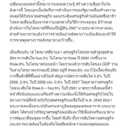
เปลี่ยนแปลงเหล่านี้ส่งมาจากแหล่งความรู้ สร้างความฮือฮาในวัน
อังคารนี้ โดยบอกเป็นนัยถึงการดำเนินการของรัฐบาลเพื่อสร้างความ
สมดุลให้กับขนาดเศรษฐกิจ แผนกระตุ้นเศรษฐกิจด้านเงินสดซึ่งล่าช้า
ไปหลายเดือนเนื่องจากความแตกต่างในวิธีการระดมทุน มีกำหนด
ดำเนินการในไตรมาสที่สี่ของปีปฏิทิน 2567 นายธนาคารกลางและ
ฝ่ายค้านบางรายแย้งว่าการจ่ายเงินอาจพัดพาภาวะเงินเฟ้อและทำให้
การขาดดุลทางการคลังขยายวงกว้างขึ้น .
เมื่อเทียบกับ 18 ไตรมาสที่ผ่านมา เศรษฐกิจไทยขยายตัวสูงสุดด้วย
อัตราการเติบโต four.3% ในไตรมาส three ปี 2560 เร่งขึ้นจาก
three.8% ในไตรมาสก่อนหน้า โดยรวมแล้วการเติบโตของ GDP รวม
ในสามไตรมาสแรกของปี 2560 อยู่ที่ three.8% แนวโน้มนี้สะท้อนถึง
การฟื้นตัวที่ดีขึ้นอย่างมีนัยสำคัญจากอัตราการเติบโต 3.2% ในปี
2559, 2.9% ในปี 2558 และ 0.9% ในปี 2557 โดยคาดว่าเศรษฐกิจ
ไทยจะเติบโต three.6 – four.6% ในปี 2561 มาตรการทั้งหมดนี้ทำ
หน้าที่สนับสนุนและเสริมสร้างความเข้มแข็งให้กับเศรษฐกิจไทยใน
สถานการณ์ที่คล้ายกับวิกฤตเศรษฐกิจเอเชียในปี พ.ศ. 2540 ต่อมา
พระบาทสมเด็จพระปรมินทรมหาภูมิพลอดุลยเดชมหาราช บรมนาถ
บพิตร ได้ทรงนำปรัชญาเศรษฐกิจพอเพียงมาใช้เพื่อส่งเสริมแนวทาง
การพัฒนาที่สมดุลมากขึ้น โดยคำนึงถึง ทั้งการเติบโตทางเศรษฐกิจ
และสภาพแวดล้อมในท้องถิ่นโดยยึดหลักความสมเหตุสมผลและ