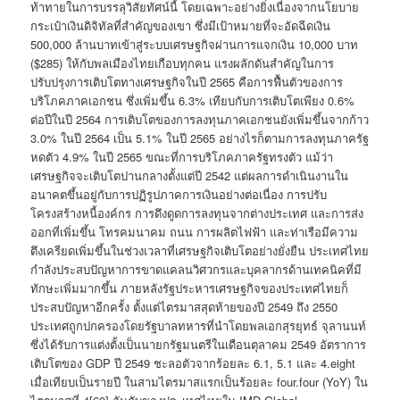
ท้าทายในการบรรลุวิสัยทัศน์นี้ โดยเฉพาะอย่างยิ่งเนื่องจากนโยบาย
กระเป๋าเงินดิจิทัลที่สำคัญของเขา ซึ่งมีเป้าหมายที่จะอัดฉีดเงิน
500,000 ล้านบาทเข้าสู่ระบบเศรษฐกิจผ่านการแจกเงิน 10,000 บาท
($285) ให้กับพลเมืองไทยเกือบทุกคน แรงผลักดันสำคัญในการ
ปรับปรุงการเติบโตทางเศรษฐกิจในปี 2565 คือการฟื้นตัวของการ
บริโภคภาคเอกชน ซึ่งเพิ่มขึ้น 6.3% เทียบกับการเติบโตเพียง 0.6%
ต่อปีในปี 2564 การเติบโตของการลงทุนภาคเอกชนยังเพิ่มขึ้นจากก้าว
3.0% ในปี 2564 เป็น 5.1% ในปี 2565 อย่างไรก็ตามการลงทุนภาครัฐ
หดตัว 4.9% ในปี 2565 ขณะที่การบริโภคภาครัฐทรงตัว แม้ว่า
เศรษฐกิจจะเติบโตปานกลางตั้งแต่ปี 2542 แต่ผลการดำเนินงานใน
อนาคตขึ้นอยู่กับการปฏิรูปภาคการเงินอย่างต่อเนื่อง การปรับ
โครงสร้างหนี้องค์กร การดึงดูดการลงทุนจากต่างประเทศ และการส่ง
ออกที่เพิ่มขึ้น โทรคมนาคม ถนน การผลิตไฟฟ้า และท่าเรือมีความ
ตึงเครียดเพิ่มขึ้นในช่วงเวลาที่เศรษฐกิจเติบโตอย่างยั่งยืน ประเทศไทย
กำลังประสบปัญหาการขาดแคลนวิศวกรและบุคลากรด้านเทคนิคที่มี
ทักษะเพิ่มมากขึ้น ภายหลังรัฐประหารเศรษฐกิจของประเทศไทยก็
ประสบปัญหาอีกครั้ง ตั้งแต่ไตรมาสสุดท้ายของปี 2549 ถึง 2550
ประเทศถูกปกครองโดยรัฐบาลทหารที่นำโดยพลเอกสุรยุทธ์ จุลานนท์
ซึ่งได้รับการแต่งตั้งเป็นนายกรัฐมนตรีในเดือนตุลาคม 2549 อัตราการ
เติบโตของ GDP ปี 2549 ชะลอตัวจากร้อยละ 6.1, 5.1 และ 4.eight
เมื่อเทียบเป็นรายปี ในสามไตรมาสแรกเป็นร้อยละ four.four (YoY) ใน