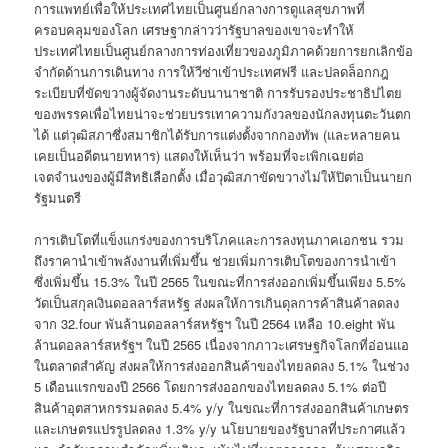
การแพทย์เพื่อให้ประเทศไทยเป็นศูนย์กลางการดูแลสุขภาพที่
ครอบคลุมของโลก เศรษฐากล่าวว่ารัฐบาลของเขาจะทำให้
ประเทศไทยเป็นศูนย์กลางการท่องเที่ยวของภูมิภาคด้วยการยกเลิกข้อ
จำกัดด้านการเดินทาง การให้วีซ่าเข้าประเทศฟรี และปลดล็อกกฎ
ระเบียบที่ขัดขวางผู้จัดงานระดับนานาชาติ การรับรองประชาธิปไตย
ของพรรคเพื่อไทยน่าจะช่วยบรรเทาความกังวลของนักลงทุนตะวันตก
ได้ แต่วุฒิสภาซึ่งสมาชิกได้รับการแต่งตั้งจากกองทัพ (และหลายคน
เคยเป็นอดีตนายทหาร) แสดงให้เห็นว่า พร้อมที่จะเพิกเฉยต่อ
เจตจำนงของผู้มีสิทธิเลือกตั้ง เมื่อวุฒิสภาขัดขวางไม่ให้ปิตาเป็นนายก
รัฐมนตรี
การเติบโตที่แข็งแกร่งของการบริโภคและการลงทุนภาคเอกชน รวม
ถึงราคานำเข้าพลังงานที่เพิ่มขึ้น ช่วยเพิ่มการเติบโตของการนำเข้า
ซึ่งเพิ่มขึ้น 15.3% ในปี 2565 ในขณะที่การส่งออกเพิ่มขึ้นเพียง 5.5%
วัดเป็นสกุลเงินดอลลาร์สหรัฐ ส่งผลให้การเกินดุลการค้าสินค้าลดลง
จาก 32.four พันล้านดอลลาร์สหรัฐฯ ในปี 2564 เหลือ 10.eight พัน
ล้านดอลลาร์สหรัฐฯ ในปี 2565 เนื่องจากภาวะเศรษฐกิจโลกที่อ่อนแอ
ในตลาดสำคัญ ส่งผลให้การส่งออกสินค้าของไทยลดลง 5.1% ในช่วง
5 เดือนแรกของปี 2566 โดยการส่งออกของไทยลดลง 5.1% ต่อปี
สินค้าอุตสาหกรรมลดลง 5.4% y/y ในขณะที่การส่งออกสินค้าเกษตร
และเกษตรแปรรูปลดลง 1.3% y/y นโยบายของรัฐบาลที่ประกาศแล้ว