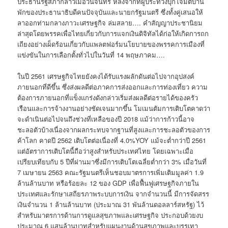
ประธานรัฐสภากล่าวเมื่อวันจันทร์ หลังจากที่ผู้ประท้วงบุกโจมตีบ้าน
พักของประธานาธิบดีคนปัจจุบันและนายกรัฐมนตรี ซึ่งทั้งคู่เสนอให้
ลาออกท่ามกลางภาวะเศรษฐกิจ ล่มสลาย…. คำสัญญาประชานิยม
ล่าสุดโดยพรรคเพื่อไทยเกี่ยวกับการแจกเงินดิจิทัลได้ก่อให้เกิดการถก
เถียงอย่างเผ็ดร้อนเกี่ยวกับแพลตฟอร์มนโยบายของพรรคการเมืองที่
แข่งขันในการเลือกตั้งทั่วไปในวันที่ 14 พฤษภาคม….
ในปี 2561 เศรษฐกิจไทยยังคงได้รับแรงผลักดันต่อไปจากอุปสงค์
ภายนอกที่ดีขึ้น ซึ่งส่งผลดีต่อภาคการส่งออกและการท่องเที่ยว ความ
ต้องการภายนอกที่แข็งแกร่งดังกล่าวเริ่มส่งผลดีต่อรายได้ของครัว
เรือนและการจ้างงานอย่างชัดเจนมากขึ้น โมเมนตัมการเติบโตคาดว่า
จะดำเนินต่อไปจนถึงช่วงที่เหลือของปี 2018 แม้ว่าการก้าวนี้อาจ
ชะลอตัวบ้างเนื่องจากผลกระทบจากฐานที่สูงและการชะลอตัวของการ
ค้าโลก คาดปี 2562 เติบโตต่อเนื่องที่ 4.0%YOY แม้จะต่ำกว่าปี 2561
แต่อัตราการเติบโตนี้ถือว่าสูงสำหรับประเทศไทย โดยเฉพาะเมื่อ
เปรียบเทียบกับ 5 ปีที่ผ่านมาซึ่งมีการเติบโตเฉลี่ยต่ำกว่า 3% เมื่อวันที่
7 เมษายน 2563 คณะรัฐมนตรีเห็นชอบมาตรการเพิ่มเติมมูลค่า 1.9
ล้านล้านบาท หรือร้อยละ 12 ของ GDP เพื่อฟื้นฟูเศรษฐกิจภายใน
ประเทศและรักษาเสถียรภาพระบบการเงิน จากจำนวนนี้ มีการจัดสรร
เงินจำนวน 1 ล้านล้านบาท (ประมาณ 31 พันล้านดอลลาร์สหรัฐ) ไว้
สำหรับมาตรการด้านการดูแลสุขภาพและเศรษฐกิจ ประกอบด้วยงบ
ประมาณ 6 แสนล้านบาทสำหรับแผนงานด้านสุขภาพและบรรเทา