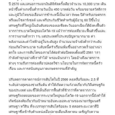
ปี 2570 และเสนอการแจกเงินดิจิทัลครั้งเดียวจำนวน 10,000 บาท เดิน
หน้าขึ้นค่าแรงขั้นต่ำรายวันเป็น 450 บาทต่อวัน พร้อมขยายสวัสดิการ
และภูมิใจไทยขอเลื่อนการชำระหนี้เป็นเวลา three ปีสำหรับเกษตรกร
ฟรีแผงโซลาร์เซลล์ และฟรีประกันชีวิตสำหรับผู้มีอายุ 60 ปีขึ้นไป
เศรษฐกิจที่ใหญ่เป็นอันดับสองของเอเชียตะวันออกเฉียงใต้ยังคงฟื้นตัว
จากการระบาดใหญ่ของโควิด-19 แม้ว่าการท่องเที่ยวจะฟื้นตัวขึ้นและ
การว่างงานต่ำกว่า 1% แต่ประเทศก็ประสบปัญหามากมาย ค่า
พลังงานและค่าไฟฟ้าอยู่ในระดับสูง จำนวนนายจ้างยังต่ำกว่าระดับ
ก่อนเกิดโรคระบาด ระดับหนี้ครัวเรือนเพิ่มขึ้นอย่างรวดเร็วอย่างน่า
ตกใจ และการเติบโตของรายได้ต่อหัวต่อปีลดลงตั้งแต่ปี 2561 “เรา
กำลังทำทุกอย่างที่เราทำได้” พรอมมินกล่าว โดยอ้างถึงมาตรการ
ต่างๆ รวมถึงการท่องเที่ยวปลอดวีซ่า นโยบายในการจัดการหนี้ครัว
เรือน และการสนับสนุนภาคเกษตรกรรมที่สำคัญ
ปรับลดการคาดการณ์การเติบโตในปี 2566 ลงเหลือร้อยละ 2.5 ที่
ระดับล่างสุดของช่วงเริ่มต้น ทำให้เกิดความกังวลเกี่ยวกับวิถีเศรษฐกิจ
ของประเทศ และชี้ให้เห็นถึงการฟื้นตัวที่ช้ากว่าที่คาดจากภาวะ
เศรษฐกิจถดถอยของการระบาดใหญ่ของโควิด-19 นอกจากนี้ยังทำให้
เกิดข้อสงสัยเกี่ยวกับเป้าหมายอันทะเยอทะยานของนายกรัฐมนตรี
เศรษฐา ทวีสิน ที่จะบรรลุการเติบโตร้อยละ 5 ตลอดระยะเวลาสี่ปี
เศรษฐาซึ่งเข้ารับตำแหน่งเมื่อปลายเดือนสิงหาคม เผชิญกับความ