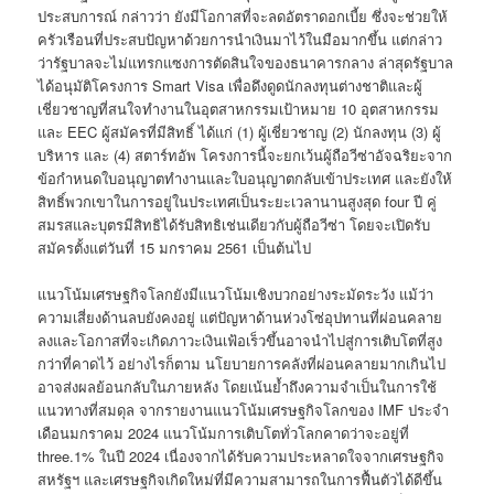
ประสบการณ์ กล่าวว่า ยังมีโอกาสที่จะลดอัตราดอกเบี้ย ซึ่งจะช่วยให้
ครัวเรือนที่ประสบปัญหาด้วยการนำเงินมาไว้ในมือมากขึ้น แต่กล่าว
ว่ารัฐบาลจะไม่แทรกแซงการตัดสินใจของธนาคารกลาง ล่าสุดรัฐบาล
ได้อนุมัติโครงการ Smart Visa เพื่อดึงดูดนักลงทุนต่างชาติและผู้
เชี่ยวชาญที่สนใจทำงานในอุตสาหกรรมเป้าหมาย 10 อุตสาหกรรม
และ EEC ผู้สมัครที่มีสิทธิ์ ได้แก่ (1) ผู้เชี่ยวชาญ (2) นักลงทุน (3) ผู้
บริหาร และ (4) สตาร์ทอัพ โครงการนี้จะยกเว้นผู้ถือวีซ่าอัจฉริยะจาก
ข้อกำหนดใบอนุญาตทำงานและใบอนุญาตกลับเข้าประเทศ และยังให้
สิทธิ์พวกเขาในการอยู่ในประเทศเป็นระยะเวลานานสูงสุด four ปี คู่
สมรสและบุตรมีสิทธิได้รับสิทธิเช่นเดียวกับผู้ถือวีซ่า โดยจะเปิดรับ
สมัครตั้งแต่วันที่ 15 มกราคม 2561 เป็นต้นไป
แนวโน้มเศรษฐกิจโลกยังมีแนวโน้มเชิงบวกอย่างระมัดระวัง แม้ว่า
ความเสี่ยงด้านลบยังคงอยู่ แต่ปัญหาด้านห่วงโซ่อุปทานที่ผ่อนคลาย
ลงและโอกาสที่จะเกิดภาวะเงินเฟ้อเร็วขึ้นอาจนำไปสู่การเติบโตที่สูง
กว่าที่คาดไว้ อย่างไรก็ตาม นโยบายการคลังที่ผ่อนคลายมากเกินไป
อาจส่งผลย้อนกลับในภายหลัง โดยเน้นย้ำถึงความจำเป็นในการใช้
แนวทางที่สมดุล จากรายงานแนวโน้มเศรษฐกิจโลกของ IMF ประจำ
เดือนมกราคม 2024 แนวโน้มการเติบโตทั่วโลกคาดว่าจะอยู่ที่
three.1% ในปี 2024 เนื่องจากได้รับความประหลาดใจจากเศรษฐกิจ
สหรัฐฯ และเศรษฐกิจเกิดใหม่ที่มีความสามารถในการฟื้นตัวได้ดีขึ้น