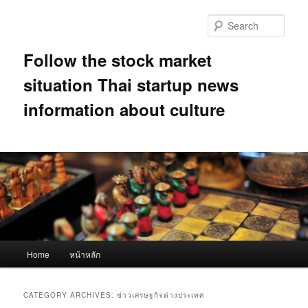
Skip
Skip
to
to
Sear
primary
secondary
content
content
Follow the stock market
situation Thai startup news
information about culture
Main
Home
หน้าหลัก
menu
CATEGORY ARCHIVES:
ข่าวเศรษฐกิจต่างประเทศ