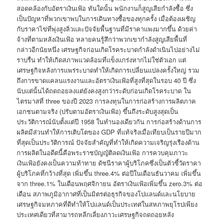
สอดคล้องกับอัตราเงินเฟ้อ ทันใดนั้น พนักงานก็สูญเสียกำลังซื้อ ซึ่ง
เป็นปัญหาที่พวกเขาพบในการเดินทางซื้อของทุกครั้ง เมื่อต้องเผชิญ
กับราคาไข่ที่พุ่งสูงลิ่วและปัจจัยพื้นฐานที่มีราคาแพงมากขึ้น ด้วยค่า
จ้างที่ตามหลังเงินเฟ้อ หลายคนรู้สึกว่าพวกเขากำลังสูญเสียพื้นที่
กล่าวอีกนัยหนึ่ง เศรษฐกิจก่อนเกิดโรคระบาดกำลังดำเนินไปอย่างไม่
ราบรื่น ทำให้เกิดสภาพแวดล้อมที่แข็งแกร่งหากไม่ใช่ตัวเอก แต่
เศรษฐกิจหลังการแพร่ระบาดทำให้เกิดการเปลี่ยนแปลงครั้งใหญ่ รวม
ถึงการขาดแคลนแรงงานและอัตราเงินเฟ้อที่สูงที่สุดในรอบ 40 ปี ซึ่ง
นับแต่นั้นได้ถดถอยลงแต่ยังคงสูงกว่าระดับก่อนเกิดโรคระบาด ใน
ไตรมาสที่ three ของปี 2023 การลงทุนในการก่อสร้างการผลิตภาค
เอกชนตามจริง (ปรับตามอัตราเงินเฟ้อ) ขึ้นถึงระดับสูงสุดเป็น
ประวัติการณ์นับตั้งแต่ปี 1958 ในทำนองเดียวกัน การก่อสร้างด้านการ
ผลิตมีส่วนทำให้การเติบโตของ GDP ที่แท้จริงเมื่อเทียบเป็นรายปีมาก
ที่สุดเป็นประวัติการณ์ ปัจจัยสำคัญที่ทำให้เกิดความเจริญรุ่งเรืองด้าน
การผลิตในอดีตนี้คือพระราชบัญญัติลดเงินเฟ้อ การควบคุมภาวะ
เงินเฟ้อยังคงเป็นความท้าทาย ดัชนีราคาผู้บริโภคซึ่งเป็นตัวชี้วัดราคา
ผู้บริโภคที่กว้างที่สุด เพิ่มขึ้น three.4% ต่อปีในเดือนธันวาคม เพิ่มขึ้น
จาก three.1% ในเดือนพฤศจิกายน อัตราเงินเฟ้อเพิ่มขึ้น zero.3% ต่อ
เดือน สภาพภูมิอากาศที่เป็นมิตรต่อธุรกิจของโปแลนด์และนโยบาย
เศรษฐกิจมหภาคที่ดีทำให้โปแลนด์เป็นประเทศในสหภาพยุโรปเพียง
ประเทศเดียวที่สามารถหลีกเลี่ยงภาวะเศรษฐกิจถดถอยหลัง