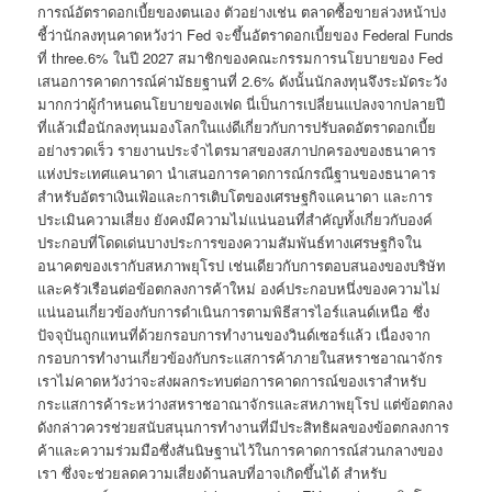
การณ์อัตราดอกเบี้ยของตนเอง ตัวอย่างเช่น ตลาดซื้อขายล่วงหน้าบ่ง
ชี้ว่านักลงทุนคาดหวังว่า Fed จะขึ้นอัตราดอกเบี้ยของ Federal Funds
ที่ three.6% ในปี 2027 สมาชิกของคณะกรรมการนโยบายของ Fed
เสนอการคาดการณ์ค่ามัธยฐานที่ 2.6% ดังนั้นนักลงทุนจึงระมัดระวัง
มากกว่าผู้กำหนดนโยบายของเฟด นี่เป็นการเปลี่ยนแปลงจากปลายปี
ที่แล้วเมื่อนักลงทุนมองโลกในแง่ดีเกี่ยวกับการปรับลดอัตราดอกเบี้ย
อย่างรวดเร็ว รายงานประจำไตรมาสของสภาปกครองของธนาคาร
แห่งประเทศแคนาดา นำเสนอการคาดการณ์กรณีฐานของธนาคาร
สำหรับอัตราเงินเฟ้อและการเติบโตของเศรษฐกิจแคนาดา และการ
ประเมินความเสี่ยง ยังคงมีความไม่แน่นอนที่สำคัญทั้งเกี่ยวกับองค์
ประกอบที่โดดเด่นบางประการของความสัมพันธ์ทางเศรษฐกิจใน
อนาคตของเรากับสหภาพยุโรป เช่นเดียวกับการตอบสนองของบริษัท
และครัวเรือนต่อข้อตกลงการค้าใหม่ องค์ประกอบหนึ่งของความไม่
แน่นอนเกี่ยวข้องกับการดำเนินการตามพิธีสารไอร์แลนด์เหนือ ซึ่ง
ปัจจุบันถูกแทนที่ด้วยกรอบการทำงานของวินด์เซอร์แล้ว เนื่องจาก
กรอบการทำงานเกี่ยวข้องกับกระแสการค้าภายในสหราชอาณาจักร
เราไม่คาดหวังว่าจะส่งผลกระทบต่อการคาดการณ์ของเราสำหรับ
กระแสการค้าระหว่างสหราชอาณาจักรและสหภาพยุโรป แต่ข้อตกลง
ดังกล่าวควรช่วยสนับสนุนการทำงานที่มีประสิทธิผลของข้อตกลงการ
ค้าและความร่วมมือซึ่งสันนิษฐานไว้ในการคาดการณ์ส่วนกลางของ
เรา ซึ่งจะช่วยลดความเสี่ยงด้านลบที่อาจเกิดขึ้นได้ สำหรับ