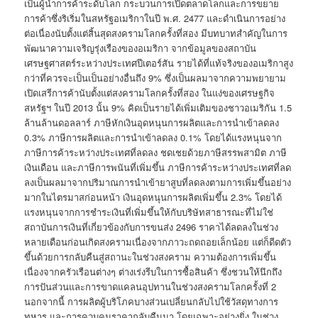
เป็นผู้นำการค้าระดับโลก กระบวนการเปิดตลาดโลกและการขยาย
การค้าซึ่งริเริ่มในสหรัฐอเมริกาในปี พ.ศ. 2477 และดำเนินการอย่าง
ต่อเนื่องนับตั้งแต่สิ้นสุดสงครามโลกครั้งที่สอง มีบทบาทสำคัญในการ
พัฒนาความเจริญรุ่งเรืองของอเมริกา จากข้อมูลของสถาบัน
เศรษฐศาสตร์ระหว่างประเทศปีเตอร์สัน รายได้ที่แท้จริงของอเมริกาสูง
กว่าที่ควรจะเป็นเป็นอย่างอื่นถึง 9% ซึ่งเป็นผลมาจากความพยายาม
เปิดเสรีการค้านับตั้งแต่สงครามโลกครั้งที่สอง ในแง่ของเศรษฐกิจ
สหรัฐฯ ในปี 2013 นั้น 9% คิดเป็นรายได้เพิ่มเติมของชาวอเมริกัน 1.5
ล้านล้านดอลลาร์ ภาษีหักเงินอุดหนุนการผลิตและการนำเข้าลดลง
0.3% ภาษีการผลิตและการนำเข้าลดลง 0.1% โดยได้แรงหนุนจาก
ภาษีการค้าระหว่างประเทศที่ลดลง ชดเชยด้วยภาษีสรรพสามิต ภาษี
เงินเดือน และภาษีการพนันที่เพิ่มขึ้น ภาษีการค้าระหว่างประเทศที่ลด
ลงเป็นผลมาจากปริมาณการนำเข้ายาสูบที่ลดลงตามการเพิ่มขึ้นอย่าง
มากในไตรมาสก่อนหน้า เงินอุดหนุนการผลิตเพิ่มขึ้น 2.3% โดยได้
แรงหนุนจากการชำระเงินที่เพิ่มขึ้นให้กับบริษัทสาธารณะที่ไม่ใช่
สถาบันการเงินที่เกี่ยวข้องกับการขนส่ง 2496 ราคาได้ลดลงในช่วง
หลายเดือนก่อนเกิดสงครามเนื่องจากภาวะถดถอยเล็กน้อย แต่ก็ดีดตัว
ขึ้นด้วยการกลับคืนสู่สถานะในช่วงสงคราม ความต้องการเพิ่มขึ้น
เนื่องจากครัวเรือนต่างๆ ต่างเร่งรีบในการซื้อสินค้า ซึ่งชวนให้นึกถึง
การปันส่วนและการขาดแคลนอุปทานในช่วงสงครามโลกครั้งที่ 2
นอกจากนี้ การผลิตผู้บริโภคบางส่วนเปลี่ยนกลับไปใช้วัสดุทางการ
ทหาร และการควบคุมราคากลับคืนมา โดยเฉพาะอย่างยิ่ง ในช่วง