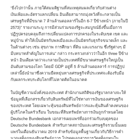
“ยิ่งไปกว่านั้น ภายใต้สมมติฐานที่สมเหตุสมผลเกี่ยวกับส่วนต่าง
เงินเฟ้อและอัตราแลกเปลี่ยน อินเดียสามารถมุ่งหวังที่จะกลายเป็น
เศรษฐกิจที่มีขนาด 7 ล้านล้านดอลลาร์ในอีก 6-7 ปีข้างหน้า (ภายในปี
2573)” รายงานระบุ การมีส่วนร่วมของรัฐจะสมบูรณ์ยิ่งขึ้นเมื่อการ
ปฏิรูปครอบคลุมถึงการเปลี่ยนแปลงการปกครองในระดับเขต เขต และ
หมู่บ้าน ทำให้เป็นมิตรกับพลเมืองและเป็นมิตรกับธุรกิจขนาดเล็ก และ
ในด้านต่างๆ เช่น สุขภาพ การศึกษา ที่ดิน และแรงงาน ซึ่งรัฐต่างๆ มี
มีบทบาทสำคัญในการเล่น” กล่าว กระทรวงกล่าวว่าในอีก three ปีข้าง
หน้า อินเดียคาดว่าจะกลายเป็นประเทศที่มีขนาดเศรษฐกิจใหญ่เป็น
อันดับสามของโลก โดยมี GDP อยู่ที่ 5 ล้านล้านดอลลาร์ การปฏิรูป
เหล่านี้ยังนำมาซึ่งความยืดหยุ่นทางเศรษฐกิจที่ประเทศจะต้องรับมือ
กับผลกระทบระดับโลกที่ไม่คาดคิดในอนาคต
ในบัญชีความมั่งคั่งของประเทศ สำนักงานสถิติของรัฐบาลกลางจะให้
ข้อมูลที่เลือกสรรเกี่ยวกับสินทรัพย์ที่ไม่ใช่ทางการเงินของเศรษฐกิจ
ของประเทศ โดยเฉพาะหุ้นของสินทรัพย์ถาวรและหุ้นสินค้าคงทนของ
ผู้บริโภคในครัวเรือน ในขณะที่สินทรัพย์ทางการเงินถูกกำหนดโดย
Deutsche Bundesbank เอกสารเผยแพร่ที่ออกร่วมกับงบดุลของ
Deutsche Bundesbank สำหรับภาคสถาบันและเศรษฐกิจรวมนั้นเผย
แพร่ในเดือนธันวาคม 2019 สำหรับข้อมูลพื้นฐานเกี่ยวกับวิธีการคำ
นวณสต็อกของสินทรัพย์ถาวร โปรดดูเอกสารการวัดสต็อกทุนใน