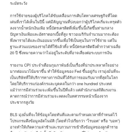
ระมัดระวัง
การใช้จ่ายของผู้บริโภคได้ขับเคลื่อนการเติบโตทางเศรษฐกิจที่โดด
เด่นที่เราได้เห็นในปีนี้ แต่มีสัญญาณที่บ่งบอกว่าผู้บริโภคเริ่มจะทรุดตัว
ลงจากน้ำหนักเงินเฟ้อ หนี้บัตรเครดิตที่เพิ่มขึ้นนี้เกิดขึ้นท่ามกลาง
ปัญหาเงินเฟ้อและอัตราดอกเบี้ยที่สูง ชาวอเมริกันจำนวนมากจะต้อง
พึ่งพารายได้และเงินออมมากขึ้นเพื่อใช้เป็นทุนในการใช้จ่าย ​แต่ใน
ฐานะส่วนแบ่งของรายได้ที่ใช้แล้วทิ้ง หนี้บัตรเครดิตจึงต่ำกว่าค่าเฉลี่ย
20 ปี ซึ่งหมายความว่าไม่อยู่ในระดับที่อาจเสี่ยงต่อระบบการเงิน
รายงาน CPI ประจำเดือนกุมภาพันธ์เป็นเรื่องที่น่าประหลาดใจอย่าง
มากต่อแนวโน้มขาขึ้น ทำให้ข้อมูลของ Fed ขึ้นอยู่กับ เรามุ่งมั่นที่จะ
เป็นบริษัทที่ให้บริการทางการเงินที่ได้รับการยอมรับมากที่สุดในโลก
โดยให้บริการแก่องค์กรและบุคคลในกว่า one hundred ประเทศ
แม้ว่าการมีส่วนร่วมจะเพิ่มขึ้นในปีที่แล้ว แต่สำนักงานสถิติแรงงาน
คาดการณ์ว่าการมีส่วนร่วมจะลดลงในทศวรรษหน้าเนื่องจาก
ประชากรสูงวัย
BLS มุ่งมั่นที่จะให้ข้อมูลโดยทันทีและตามกำหนดเวลาที่กำหนดไว้
โปรแกรมดึงข้อมูลอัตโนมัติ (โดยทั่วไปเรียกว่า “โรบอต” หรือ “บอท”)
อาจทำให้เกิดความล่าช้าและรบกวนการเข้าถึงข้อมูลของลูกค้าราย