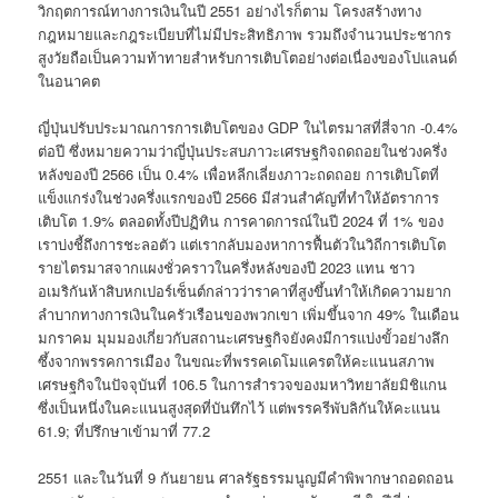
วิกฤตการณ์ทางการเงินในปี 2551 อย่างไรก็ตาม โครงสร้างทาง
กฎหมายและกฎระเบียบที่ไม่มีประสิทธิภาพ รวมถึงจำนวนประชากร
สูงวัยถือเป็นความท้าทายสำหรับการเติบโตอย่างต่อเนื่องของโปแลนด์
ในอนาคต
ญี่ปุ่นปรับประมาณการการเติบโตของ GDP ในไตรมาสที่สี่จาก -0.4%
ต่อปี ซึ่งหมายความว่าญี่ปุ่นประสบภาวะเศรษฐกิจถดถอยในช่วงครึ่ง
หลังของปี 2566 เป็น 0.4% เพื่อหลีกเลี่ยงภาวะถดถอย การเติบโตที่
แข็งแกร่งในช่วงครึ่งแรกของปี 2566 มีส่วนสำคัญที่ทำให้อัตราการ
เติบโต 1.9% ตลอดทั้งปีปฏิทิน การคาดการณ์ในปี 2024 ที่ 1% ของ
เราบ่งชี้ถึงการชะลอตัว แต่เรากลับมองหาการฟื้นตัวในวิถีการเติบโต
รายไตรมาสจากแผงชั่วคราวในครึ่งหลังของปี 2023 แทน ชาว
อเมริกันห้าสิบหกเปอร์เซ็นต์กล่าวว่าราคาที่สูงขึ้นทำให้เกิดความยาก
ลำบากทางการเงินในครัวเรือนของพวกเขา เพิ่มขึ้นจาก 49% ในเดือน
มกราคม มุมมองเกี่ยวกับสถานะเศรษฐกิจยังคงมีการแบ่งขั้วอย่างลึก
ซึ้งจากพรรคการเมือง ในขณะที่พรรคเดโมแครตให้คะแนนสภาพ
เศรษฐกิจในปัจจุบันที่ 106.5 ในการสำรวจของมหาวิทยาลัยมิชิแกน
ซึ่งเป็นหนึ่งในคะแนนสูงสุดที่บันทึกไว้ แต่พรรครีพับลิกันให้คะแนน
61.9; ที่ปรึกษาเข้ามาที่ 77.2
2551 และในวันที่ 9 กันยายน ศาลรัฐธรรมนูญมีคำพิพากษาถอดถอน