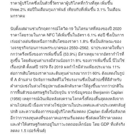
ราคาผู้บริโภคซึ่งเป็นตัวชี้วัดราคาผู้บริโภคที่กว้างที่สุด เพิ่มขึ้น
three.2% ต่อปีในเดือนกุมภาพันธ์ เทียบกับที่เพิ่มขึ้น 3.1% ในเดือน
มกราคม
นับตั้งแต่ผ่านช่วงวิกฤตการณ์โควิด-19 ในไตรมาสที่สองของปี 2020
ราคาโดยรวมในภาค NFC ได้เพิ่มขึ้นในอัตรา 6.1% ต่อปี ซึ่งเป็นการ
เร่งอย่างเด่นชัดเหนือการเติบโตของราคา 1.8% ซึ่งเป็นลักษณะของ
วงจรธุรกิจก่อนการแพร่ระบาดของ 2550–2562. น่าประหลาดใจที่มา
กกว่าครึ่งหนึ่งของการเพิ่มขึ้นนี้ (53.9%) มีสาเหตุมาจากอัตรากำไรที่
สูงขึ้น โดยต้นทุนค่าแรงมีส่วนน้อยกว่า 8% ของการเพิ่มขึ้นนี้ นี่ไม่ใช่
เรื่องปกติ ตั้งแต่ปี 1979 ถึง 2019 ผลกำไรมีส่วนเพียงประมาณ 11%
ต่อการเติบโตของราคาและต้นทุนค่าแรงมากกว่า 60% ดังแสดงในรูป
ที่ A ด้านล่าง ปัจจัยการผลิตที่ไม่ใช่แรงงานซึ่งเป็นตัวบ่งชี้ที่ดีสำหรับ
คำสาปแช่งในห่วงโซ่อุปทานยังผลักดันราคาให้สูงขึ้นมากกว่าปกติใน
การฟื้นตัวของเศรษฐกิจในปัจจุบัน จากข้อมูลของ Benjamin Caplan
(1956) เหตุการณ์เงินเฟ้อหลังสงครามโลกครั้งที่สองสิ้นสุดลงหลังจาก
ผ่านไปสองปี เนื่องจากห่วงโซ่อุปทานในประเทศและต่างประเทศกลับสู่
ปกติ และความต้องการของผู้บริโภคเริ่มลดลง (Caplan ยังตั้งข้อสังเกต
อีกว่าการลงทุนคงที่ของภาคเอกชนเริ่มลดลง ซึ่งส่งผลให้ราคาลดลง
และทำให้เศรษฐกิจตกอยู่ในภาวะถดถอยเล็กน้อย โดย GDP ที่แท้จริง
ลดลง 1.5 เปอร์เซ็นต์)