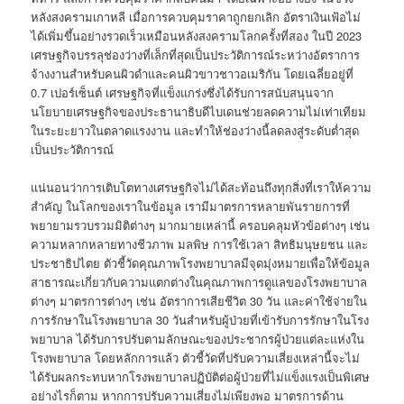
หลังสงครามเกาหลี เมื่อการควบคุมราคาถูกยกเลิก อัตราเงินเฟ้อไม่
ได้เพิ่มขึ้นอย่างรวดเร็วเหมือนหลังสงครามโลกครั้งที่สอง ในปี 2023
เศรษฐกิจบรรลุช่องว่างที่เล็กที่สุดเป็นประวัติการณ์ระหว่างอัตราการ
จ้างงานสำหรับคนผิวดำและคนผิวขาวชาวอเมริกัน โดยเฉลี่ยอยู่ที่
0.7 เปอร์เซ็นต์ เศรษฐกิจที่แข็งแกร่งซึ่งได้รับการสนับสนุนจาก
นโยบายเศรษฐกิจของประธานาธิบดีไบเดนช่วยลดความไม่เท่าเทียม
ในระยะยาวในตลาดแรงงาน และทำให้ช่องว่างนี้ลดลงสู่ระดับต่ำสุด
เป็นประวัติการณ์
แน่นอนว่าการเติบโตทางเศรษฐกิจไม่ได้สะท้อนถึงทุกสิ่งที่เราให้ความ
สำคัญ ในโลกของเราในข้อมูล เรามีมาตรการหลายพันรายการที่
พยายามรวบรวมมิติต่างๆ มากมายเหล่านี้ ครอบคลุมหัวข้อต่างๆ เช่น
ความหลากหลายทางชีวภาพ มลพิษ การใช้เวลา สิทธิมนุษยชน และ
ประชาธิปไตย ตัวชี้วัดคุณภาพโรงพยาบาลมีจุดมุ่งหมายเพื่อให้ข้อมูล
สาธารณะเกี่ยวกับความแตกต่างในคุณภาพการดูแลของโรงพยาบาล
ต่างๆ มาตรการต่างๆ เช่น อัตราการเสียชีวิต 30 วัน และค่าใช้จ่ายใน
การรักษาในโรงพยาบาล 30 วันสำหรับผู้ป่วยที่เข้ารับการรักษาในโรง
พยาบาล ได้รับการปรับตามลักษณะของประชากรผู้ป่วยแต่ละแห่งใน
โรงพยาบาล โดยหลักการแล้ว ตัวชี้วัดที่ปรับความเสี่ยงเหล่านี้จะไม่
ได้รับผลกระทบหากโรงพยาบาลปฏิบัติต่อผู้ป่วยที่ไม่แข็งแรงเป็นพิเศษ
อย่างไรก็ตาม หากการปรับความเสี่ยงไม่เพียงพอ มาตรการด้าน