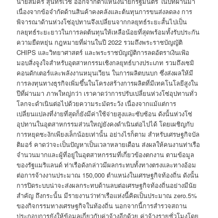
นายสมัคร สุนทรเวช ออกจากตำแหน่งนายกรัฐมนตรี ในปีที่ผ่านมา
เนื่องจากข้อจำกัดด้านสินค้าคงคลังและต้นทุนการขนส่งลดลง การ
พิจารณาด้านห่วงโซ่อุปทานจึงเปลี่ยนจากกลยุทธ์ระยะสั้นไปเป็น
กลยุทธ์ระยะยาวในการลดต้นทุนให้เหลือน้อยที่สุดพร้อมทั้งรับประกัน
ความยืดหยุ่น กฎหมายที่ผ่านในปี 2022 รวมถึงพระราชบัญญัติ
CHIPS และวิทยาศาสตร์ และพระราชบัญญัติการลดอัตราเงินเฟ้อ
มอบสิ่งจูงใจสำหรับอุตสาหกรรมเชิงกลยุทธ์บางประเภท รวมถึงเซมิ
คอนดักเตอร์และพลังงานหมุนเวียน ในการผลิตบนบก ซึ่งส่งผลให้มี
การลงทุนทางธุรกิจเพิ่มขึ้นในโครงสร้างการผลิตที่มีเทคโนโลยีสูงใน
ปีที่ผ่านมา ภาพใหญ่กว่า เราคาดว่าการปรับเปลี่ยนห่วงโซ่อุปทานทั่ว
โลกจะดำเนินต่อไปด้วยความระมัดระวัง เนื่องจากแม้แต่การ
เปลี่ยนแปลงที่ง่ายที่สุดก็ยังมีค่าใช้จ่ายสูงและซับซ้อน ดังนั้นห่วงโซ่
อุปทานในอุตสาหกรรมส่วนใหญ่ยังคงดำเนินต่อไปได้ โดยเผชิญกับ
การหยุดชะงักเพียงเล็กน้อยเท่านั้น อย่างไรก็ตาม สำหรับเศรษฐกิจบัล
ติมอร์ คาดว่าจะเป็นปัญหาเป็นเวลาหลายเดือน ส่งผลให้คนงานท่าเรือ
จำนวนมากและผู้ที่อยู่ในอุตสาหกรรมที่เกี่ยวข้องตกงาน ตามข้อมูล
ของรัฐแมริแลนด์ ท่าเรือดังกล่าวมีผลกระทบทั้งทางตรงและทางอ้อม
ต่อการจ้างงานประมาณ 150,000 ตำแหน่งในเศรษฐกิจท้องถิ่น ดังนั้น
การปิดระบบน่าจะส่งผลกระทบด้านลบต่อเศรษฐกิจท้องถิ่นอย่างมีนัย
สำคัญ ถึงกระนั้น มีรายงานว่าท่าเรือแห่งนี้คิดเป็นประมาณ zero.5%
ของกิจกรรมทางเศรษฐกิจในท้องถิ่น นอกจากนี้การสำรวจสถาน
ประกอบการยังให้ข้อมูลเกี่ยวกับค่าจ้างอีกด้วย ค่าจ้างรายชั่วโมงโดย