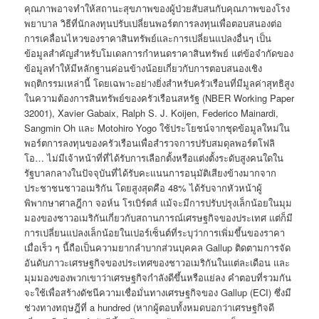
คุณภาพอาจทำให้สถานะสุขภาพของผู้ป่วยสับสนกับคุณภาพของโรง
พยาบาล วิธีที่นักลงทุนปรับเปลี่ยนพอร์ตการลงทุนเพื่อตอบสนองต่อ
การเคลื่อนไหวของราคาสินทรัพย์และการเปลี่ยนแปลงอื่นๆ เป็น
ข้อมูลสำคัญสำหรับโมเดลการกำหนดราคาสินทรัพย์ แต่ข้อจำกัดของ
ข้อมูลทำให้มีหลักฐานค่อนข้างน้อยเกี่ยวกับการตอบสนองเชิง
พฤติกรรมเหล่านี้ โดยเฉพาะอย่างยิ่งสำหรับครัวเรือนที่มีมูลค่าสุทธิสูง
ในความต้องการสินทรัพย์ของครัวเรือนสหรัฐ (NBER Working Paper
32001), Xavier Gabaix, Ralph S. J. Koijen, Federico Mainardi,
Sangmin Oh และ Motohiro Yogo ใช้ประโยชน์จากชุดข้อมูลใหม่ใน
พอร์ตการลงทุนของครัวเรือนเพื่อสำรวจการปรับสมดุลพอร์ตโฟลิ
โอ… ไม่มีเจ้าหน้าที่ที่ได้รับการเลือกตั้งหรือแต่งตั้งระดับสูงคนใดใน
รัฐบาลกลางในปัจจุบันที่ได้รับคะแนนการอนุมัติเสียงข้างมากจาก
ประชาชนชาวอเมริกัน โดยสูงสุดคือ 48% ได้รับจากหัวหน้าผู้
พิพากษาศาลฎีกา จอห์น โรเบิร์ตส์ แม้จะมีการปรับปรุงเล็กน้อยในมุม
มองของชาวอเมริกันเกี่ยวกับสถานการณ์เศรษฐกิจของประเทศ แต่ก็มี
การเปลี่ยนแปลงเล็กน้อยในเปอร์เซ็นต์ที่ระบุว่าการเพิ่มขึ้นของราคา
เมื่อเร็ว ๆ นี้ถือเป็นความยากลำบากส่วนบุคคล Gallup ติดตามการจัด
อันดับภาวะเศรษฐกิจของประเทศของชาวอเมริกันในแต่ละเดือน และ
มุมมองของพวกเขาว่าเศรษฐกิจกำลังดีขึ้นหรือแย่ลง คำตอบที่รวมกัน
จะใช้เพื่อสร้างดัชนีความเชื่อมั่นทางเศรษฐกิจของ Gallup (ECI) ซึ่งมี
ช่วงทางทฤษฎีที่ a hundred (หากผู้ตอบทั้งหมดบอกว่าเศรษฐกิจดี