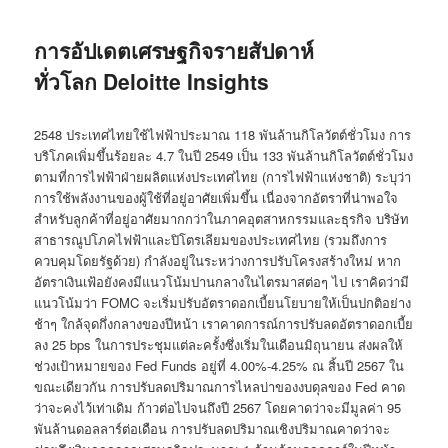
การอัปเดตเศรษฐกิจรายสัปดาห์
ทั่วโลก Deloitte Insights
2548 ประเทศไทยใช้ไฟฟ้าประมาณ 118 พันล้านกิโลวัตต์ชั่วโมง การ
บริโภคเพิ่มขึ้นร้อยละ 4.7 ในปี 2549 เป็น 133 พันล้านกิโลวัตต์ชั่วโมง
ตามที่การไฟฟ้าฝ่ายผลิตแห่งประเทศไทย (การไฟฟ้าแห่งชาติ) ระบุว่า
การใช้พลังงานของผู้ใช้ที่อยู่อาศัยเพิ่มขึ้น เนื่องจากอัตราที่น่าพอใจ
สำหรับลูกค้าที่อยู่อาศัยมากกว่าในภาคอุตสาหกรรมและธุรกิจ บริษัท
สาธารณูปโภคไฟฟ้าและปิโตรเลียมของประเทศไทย (รวมถึงการ
ควบคุมโดยรัฐด้วย) กำลังอยู่ในระหว่างการปรับโครงสร้างใหม่ หาก
อัตราเงินเฟ้อยังคงมีแนวโน้มปานกลางในไตรมาสต่อๆ ไป เราคิดว่ามี
แนวโน้มว่า FOMC จะเริ่มปรับอัตราดอกเบี้ยนโยบายให้เป็นปกติอย่าง
ช้าๆ ใกล้จุดกึ่งกลางของปีหน้า เราคาดการณ์การปรับลดอัตราดอกเบี้ย
ลง 25 bps ในการประชุมแต่ละครั้งซึ่งเริ่มในเดือนมิถุนายน ส่งผลให้
ช่วงเป้าหมายของ Fed Funds อยู่ที่ 4.00%-4.25% ณ สิ้นปี 2567 ใน
ขณะเดียวกัน การปรับลดปริมาณการไหลบ่าของงบดุลของ Fed คาด
ว่าจะคงไว้เท่าเดิม ก้าวต่อไปจนถึงปี 2567 โดยคาดว่าจะมีมูลค่า 95
พันล้านดอลลาร์ต่อเดือน การปรับลดปริมาณเชิงปริมาณคาดว่าจะ