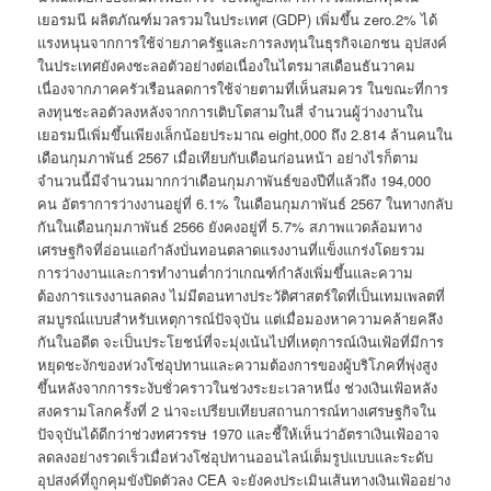
เยอรมนี ผลิตภัณฑ์มวลรวมในประเทศ (GDP) เพิ่มขึ้น zero.2% ได้
แรงหนุนจากการใช้จ่ายภาครัฐและการลงทุนในธุรกิจเอกชน อุปสงค์
ในประเทศยังคงชะลอตัวอย่างต่อเนื่องในไตรมาสเดือนธันวาคม
เนื่องจากภาคครัวเรือนลดการใช้จ่ายตามที่เห็นสมควร ในขณะที่การ
ลงทุนชะลอตัวลงหลังจากการเติบโตสามในสี่ จำนวนผู้ว่างงานใน
เยอรมนีเพิ่มขึ้นเพียงเล็กน้อยประมาณ eight,000 ถึง 2.814 ล้านคนใน
เดือนกุมภาพันธ์ 2567 เมื่อเทียบกับเดือนก่อนหน้า อย่างไรก็ตาม
จำนวนนี้มีจำนวนมากกว่าเดือนกุมภาพันธ์ของปีที่แล้วถึง 194,000
คน อัตราการว่างงานอยู่ที่ 6.1% ในเดือนกุมภาพันธ์ 2567 ในทางกลับ
กันในเดือนกุมภาพันธ์ 2566 ยังคงอยู่ที่ 5.7% สภาพแวดล้อมทาง
เศรษฐกิจที่อ่อนแอกำลังบั่นทอนตลาดแรงงานที่แข็งแกร่งโดยรวม
การว่างงานและการทำงานต่ำกว่าเกณฑ์กำลังเพิ่มขึ้นและความ
ต้องการแรงงานลดลง ไม่มีตอนทางประวัติศาสตร์ใดที่เป็นเทมเพลตที่
สมบูรณ์แบบสำหรับเหตุการณ์ปัจจุบัน แต่เมื่อมองหาความคล้ายคลึง
กันในอดีต จะเป็นประโยชน์ที่จะมุ่งเน้นไปที่เหตุการณ์เงินเฟ้อที่มีการ
หยุดชะงักของห่วงโซ่อุปทานและความต้องการของผู้บริโภคที่พุ่งสูง
ขึ้นหลังจากการระงับชั่วคราวในช่วงระยะเวลาหนึ่ง ช่วงเงินเฟ้อหลัง
สงครามโลกครั้งที่ 2 น่าจะเปรียบเทียบสถานการณ์ทางเศรษฐกิจใน
ปัจจุบันได้ดีกว่าช่วงทศวรรษ 1970 และชี้ให้เห็นว่าอัตราเงินเฟ้ออาจ
ลดลงอย่างรวดเร็วเมื่อห่วงโซ่อุปทานออนไลน์เต็มรูปแบบและระดับ
อุปสงค์ที่ถูกคุมขังปิดตัวลง CEA จะยังคงประเมินเส้นทางเงินเฟ้ออย่าง