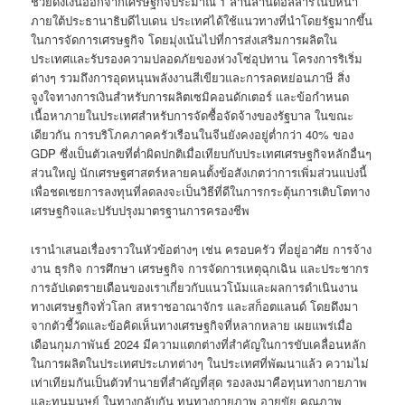
ช่วยดึงเงินออกจากเศรษฐกิจประมาณ 1 ล้านล้านดอลลาร์ในปีหน้า
ภายใต้ประธานาธิบดีไบเดน ประเทศได้ใช้แนวทางที่นำโดยรัฐมากขึ้น
ในการจัดการเศรษฐกิจ โดยมุ่งเน้นไปที่การส่งเสริมการผลิตใน
ประเทศและรับรองความปลอดภัยของห่วงโซ่อุปทาน โครงการริเริ่ม
ต่างๆ รวมถึงการอุดหนุนพลังงานสีเขียวและการลดหย่อนภาษี สิ่ง
จูงใจทางการเงินสำหรับการผลิตเซมิคอนดักเตอร์ และข้อกำหนด
เนื้อหาภายในประเทศสำหรับการจัดซื้อจัดจ้างของรัฐบาล ในขณะ
เดียวกัน การบริโภคภาคครัวเรือนในจีนยังคงอยู่ต่ำกว่า 40% ของ
GDP ซึ่งเป็นตัวเลขที่ต่ำผิดปกติเมื่อเทียบกับประเทศเศรษฐกิจหลักอื่นๆ
ส่วนใหญ่ นักเศรษฐศาสตร์หลายคนตั้งข้อสังเกตว่าการเพิ่มส่วนแบ่งนี้
เพื่อชดเชยการลงทุนที่ลดลงจะเป็นวิธีที่ดีในการกระตุ้นการเติบโตทาง
เศรษฐกิจและปรับปรุงมาตรฐานการครองชีพ
เรานำเสนอเรื่องราวในหัวข้อต่างๆ เช่น ครอบครัว ที่อยู่อาศัย การจ้าง
งาน ธุรกิจ การศึกษา เศรษฐกิจ การจัดการเหตุฉุกเฉิน และประชากร
การอัปเดตรายเดือนของเราเกี่ยวกับแนวโน้มและผลการดำเนินงาน
ทางเศรษฐกิจทั่วโลก สหราชอาณาจักร และสก็อตแลนด์ โดยดึงมา
จากตัวชี้วัดและข้อคิดเห็นทางเศรษฐกิจที่หลากหลาย เผยแพร่เมื่อ
เดือนกุมภาพันธ์ 2024 มีความแตกต่างที่สำคัญในการขับเคลื่อนหลัก
ในการผลิตในประเทศประเภทต่างๆ ในประเทศที่พัฒนาแล้ว ความไม่
เท่าเทียมกันเป็นตัวทำนายที่สำคัญที่สุด รองลงมาคือทุนทางกายภาพ
และทุนมนุษย์ ในทางกลับกัน ทุนทางกายภาพ อายุขัย คุณภาพ