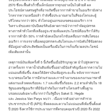
2570 ซึ่งจะฟื้นตัวเร็วขึ้นเล็กน้อยหากทุกอย่างเป็นไปด้วยดี ผล
ประโยชน์ทางเศรษฐกิจที่อาจเกิดขึ้นจากการค้าขายในอเมริกายังห่าง
ไกลจากความเหนื่อยล้า กำลังซื้อประมาณสามในสี่ของโลกและผู้
บริโภคมากกว่า 95% ทั่วโลกอยู่นอกขอบเขตของอเมริกา การ
วิเคราะห์ของสถาบันปีเตอร์สันยังคาดการณ์ว่าการกำจัดอุปสรรค
ทางการค้าทั่วโลกที่เหลืออยู่จะช่วยเพิ่มผลประโยชน์ที่อเมริกาได้รับ
จากการค้าอีก 50% การค้ายังคงเป็นกลไกขับเคลื่อนการเติบโตของ
อเมริกา การเจรจาเพื่อลดอุปสรรคระดับโลกและการบังคับใช้ข้อตกลง
ที่มีอยู่อย่างมีประสิทธิผลเป็นเครื่องมือในการเก็บเกี่ยวผลประโยชน์
เพิ่มเติมเหล่านั้น
เหตุการณ์เงินเฟ้อครั้งที่ 5 นี้เกิดขึ้นเมื่ออิรักบุกคูเวต นำไปสู่สงคราม
อ่าวครั้งแรก ราคาน้ำมันดิบเพิ่มขึ้นอย่างมีนัยสำคัญเนื่องจากความไม่
แน่นอนที่เพิ่มขึ้น ส่งผลให้อัตราเงินเฟ้อสูงระยะสั้น หลังจากการแพร่
ระบาดของโควิด การมีส่วนร่วมและการจ้างงานของแรงงานมารดาที่
แต่งงานแล้วลดลงร้อยละ 1.7 และเพิ่มขึ้นร้อยละ 2.2 ตามลำดับใน 18
รัฐของสหรัฐอเมริกาที่มีข้อจำกัดในการสร้างโครงสร้างพื้นฐาน
บรอดแบนด์เฉพาะที่มากกว่าในรัฐอื่นๆ Saket S. Hegde
และ Jessica Van Parys พบว่า . เนื่องจากตัวอย่างการสำรวจ
ประชากรประจำปี (APS) ที่ลดลงและความไม่แน่นอนที่เพิ่มขึ้นตั้งแต่
ปี 2020 จึงควรใช้การประมาณการที่ครอบคลุมช่วงปี 2020 ถึง 2022