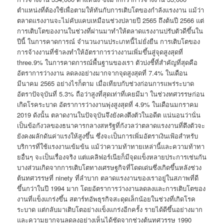
ตำแหน่งที่ต้องใช้เพื่อตามให้ทันกับการเติบโตของกำลังแรงงาน แม้ว่า
ตลาดแรงงานจะไม่คับแคบเหมือนช่วงปลายปี 2565 ถึงต้นปี 2566 แต่
การเติบโตของงานในช่วงที่ผ่านมาทำให้ตลาดแรงงานปรับตัวดีขึ้นใน
ปีนี้ ในการคาดการณ์ จำนวนงานประเภทนี้ไม่ยั่งยืน การเติบโตของ
การจ้างงานที่ช้าลงทำให้อัตราการว่างงานเพิ่มขึ้นสู่จุดสูงสุดที่
three.9% ในการคาดการณ์พื้นฐานของเรา ตัวบ่งชี้ที่สำคัญที่สุดคือ
อัตราการว่างงาน ลดลงอย่างมากจากจุดสูงสุดที่ 7.4% ในเดือน
มีนาคม 2565 อย่างไรก็ตาม เมื่อเทียบกับช่วงก่อนการแพร่ระบาด
อัตราปัจจุบันที่ 5.3% ถือว่าสูงที่สุดเท่าที่เคยมีมา ในช่วงทศวรรษก่อน
เกิดโรคระบาด อัตราการว่างงานพุ่งสูงสุดที่ 4.9% ในเดือนมกราคม
2019 ดังนั้น ตลาดงานในปัจจุบันจึงยังคงตึงตัวในอดีต แน่นอนว่านั่น
เป็นข้อกังวลของธนาคารกลางสหรัฐที่กังวลว่าตลาดแรงงานที่ตึงตัวจะ
ยังคงผลักดันค่าแรงให้สูงขึ้น ซึ่งจะเป็นการเพิ่มอัตราเงินเฟ้อสำหรับ
บริการที่ใช้แรงงานเข้มข้น แม้ว่าความท้าทายเหล่านี้และความท้าทา
ยอื่นๆ จะเป็นเรื่องจริง แต่แคลิฟอร์เนียก็มีจุดแข็งหลายประการเช่นกัน
บางส่วนเกิดจากการเติบโตทางเศรษฐกิจที่โดดเด่นซึ่งเกิดขึ้นหลังช่วง
ต้นทศวรรษที่ ninety ที่ลำบาก ตลาดแรงงานของเราอยู่ในสภาพที่ดี
ขึ้นกว่าในปี 1994 มาก โดยอัตราการว่างงานลดลงและการเติบโตของ
งานที่แข็งแกร่งขึ้น สตาร์ทอัพธุรกิจสะดุดเล็กน้อยในช่วงที่เกิดโรค
ระบาด แต่กลับมาเติบโตอย่างแข็งแกร่งอีกครั้ง รายได้ดีขึ้นอย่างมาก
และความยากจนลดลงอย่างเห็นได้ชัดจากช่วงต้นทศวรรษ 1990