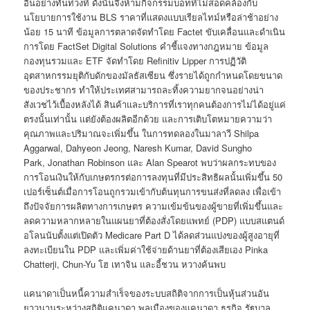
อื่นอย่างทันท่วงที ดังนั้นจึงห้ามกิจกรรมบอทที่ไม่สอดคล้องกับ
นโยบายการใช้งาน BLS ราคาที่แสดงแบบเรียลไทม์หรือล่าช้าอย่าง
น้อย 15 นาที ข้อมูลการตลาดจัดทำโดย Factet ขับเคลื่อนและดำเนิน
การโดย FactSet Digital Solutions คำชี้แจงทางกฎหมาย ข้อมูล
กองทุนรวมและ ETF จัดทำโดย Refinitiv Lipper การปฏิวัติ
อุตสาหกรรมยุติกับดักของมัลธัสเซียน ซึ่งรายได้ถูกกำหนดโดยขนาด
ของประชากร ทำให้ประเทศสามารถละทิ้งความยากจนอย่างน่า
สังเวชไว้เบื้องหลังได้ สินค้าและบริการที่เราทุกคนต้องการไม่ได้อยู่แค่
ตรงนั้นเท่านั้น แต่ยังต้องผลิตอีกด้วย และการเติบโตหมายความว่า
คุณภาพและปริมาณจะเพิ่มขึ้น ในการทดลองในมาลาวี Shilpa
Aggarwal, Dahyeon Jeong, Naresh Kumar, David Sungho
Park, Jonathan Robinson และ Alan Spearot พบว่าผลกระทบของ
การโอนเงินให้กับเกษตรกรต่อการลงทุนที่มีประสิทธิผลนั้นเพิ่มขึ้น 50
เปอร์เซ็นต์เมื่อการโอนถูกรวมเข้ากับต้นทุนการขนส่งที่ลดลง เพื่อเข้า
ถึงปัจจัยการผลิตทางการเกษตร ความเข้มข้นของผู้ขายที่เพิ่มขึ้นและ
ลดความหลากหลายในแผนยาที่ต้องสั่งโดยแพทย์ (PDP) แบบสแตนด์
อโลนนับตั้งแต่เปิดตัว Medicare Part D ได้ลดส่วนแบ่งของผู้สูงอายุที่
ลงทะเบียนใน PDP และเพิ่มค่าใช้จ่ายด้านยาที่ต้องเสียเอง Pinka
Chatterji, Chun-Yu โฮ เทาจิน และอี้ชวน หวางค้นพบ
แคนาดาเป็นหนี้ความสำเร็จของระบบสถิติจากการเป็นหุ้นส่วนอัน
ยาวนานระหว่างสถิติแคนาดา พลเมืองของแคนาดา ธุรกิจ รัฐบาล