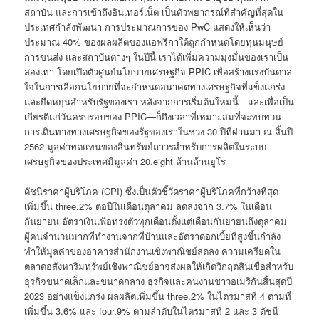
สถาบัน และการเข้าถึงอินเทอร์เน็ต เป็นตัวพยากรณ์ที่สำคัญที่สุดใน
ประเทศกำลังพัฒนา การประมาณการของ PwC แสดงให้เห็นว่า
ประมาณ 40% ของผลผลิตของแอฟริกาใต้ถูกกำหนดโดยทุนมนุษย์
การขนส่ง และสถาบันต่างๆ ในปีนี้ เราได้เพิ่มความมุ่งมั่นของเราเป็น
สองเท่า โดยเปิดตัวศูนย์นโยบายเศรษฐกิจ PPIC เพื่อสร้างแรงบันดาล
ใจในการเลือกนโยบายที่จะกำหนดอนาคตทางเศรษฐกิจที่แข็งแกร่ง
และยืดหยุ่นสำหรับรัฐของเรา หลังจากการเริ่มต้นใหม่นี้—และเพื่อเป็น
เกียรติแก่วันครบรอบของ PPIC—ก็ถึงเวลาที่เหมาะสมที่จะทบทวน
การเดินทางทางเศรษฐกิจของรัฐของเราในช่วง 30 ปีที่ผ่านมา ณ สิ้นปี
2562 มูลค่าทดแทนของสินทรัพย์ถาวรสำหรับการผลิตในระบบ
เศรษฐกิจของประเทศมีมูลค่า 20.eight ล้านล้านยูโร
ดัชนีราคาผู้บริโภค (CPI) ซึ่งเป็นตัวชี้วัดราคาผู้บริโภคที่กว้างที่สุด
เพิ่มขึ้น three.2% ต่อปีในเดือนตุลาคม ลดลงจาก 3.7% ในเดือน
กันยายน อัตราเงินเฟ้อทรงตัวทุกเดือนตั้งแต่เดือนกันยายนถึงตุลาคม
ผู้คนจำนวนมากที่ทำงานจากที่บ้านและอัตราดอกเบี้ยที่สูงขึ้นกำลัง
ทำให้มูลค่าของอาคารสำนักงานเชิงพาณิชย์ลดลง ความเครียดใน
ตลาดอสังหาริมทรัพย์เชิงพาณิชย์อาจส่งผลให้เกิดวิกฤตสินเชื่อสำหรับ
ธุรกิจขนาดเล็กและขนาดกลาง ธุรกิจและคนงานชาวอเมริกันสิ้นสุดปี
2023 อย่างแข็งแกร่ง ผลผลิตเพิ่มขึ้น three.2% ในไตรมาสที่ 4 ตามที่
เพิ่มขึ้น 3.6% และ four.9% ตามลำดับในไตรมาสที่ 2 และ 3 ดัชนี