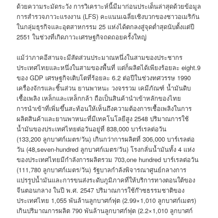
ด้วยความระมัดระวัง การวิเคราะห์นี้มีมาก่อนประเด็นล่าสุดด้วยข้อมูล
การสำรวจภาวะแรงงาน (LFS) คะแนนเฉลี่ยเชิงบวกของชาวอเมริกัน
ในกลุ่มธุรกิจและอุตสาหกรรม 25 แห่งได้ตกลงสู่จุดต่ำสุดนับตั้งแต่ปี
2551 ในช่วงที่เกิดภาวะเศรษฐกิจถดถอยครั้งใหญ่
แม้ว่าภาคอีสานจะมีสัดส่วนประมาณหนึ่งในสามของประชากร
ประเทศไทยและหนึ่งในสามของพื้นที่ แต่ก็ผลิตได้เพียงร้อยละ eight.9
ของ GDP เศรษฐกิจเติบโตที่ร้อยละ 6.2 ต่อปีในช่วงทศวรรษ 1990
เครื่องจักรและชิ้นส่วน ยานพาหนะ วงจรรวม เคมีภัณฑ์ น้ำมันดิบ
เชื้อเพลิง เหล็กและเหล็กกล้า ถือเป็นสินค้านำเข้าหลักของไทย
การนำเข้าที่เพิ่มขึ้นสะท้อนให้เห็นถึงความต้องการเชื้อเพลิงในการ
ผลิตสินค้าและยานพาหนะที่มีเทคโนโลยีสูง 2548 ปริมาณการใช้
น้ำมันของประเทศไทยต่อวันอยู่ที่ 838,000 บาร์เรลต่อวัน
(133,200 ลูกบาศก์เมตร/วัน) เกินกว่าการผลิตที่ 306,000 บาร์เรลต่อ
วัน (48,seven-hundred ลูกบาศก์เมตร/วัน) โรงกลั่นน้ำมันทั้ง 4 แห่ง
ของประเทศไทยมีกำลังการผลิตรวม 703,one hundred บาร์เรลต่อวัน
(111,780 ลูกบาศก์เมตร/วัน) รัฐบาลกำลังพิจารณาศูนย์กลางการ
แปรรูปน้ำมันและการขนส่งระดับภูมิภาคที่ให้บริการทางตอนใต้ของ
จีนตอนกลาง ในปี พ.ศ. 2547 ปริมาณการใช้ก๊าซธรรมชาติของ
ประเทศไทย 1,055 พันล้านลูกบาศก์ฟุต (2.99×1,010 ลูกบาศก์เมตร)
เกินปริมาณการผลิต 790 พันล้านลูกบาศก์ฟุต (2.2×1,010 ลูกบาศก์