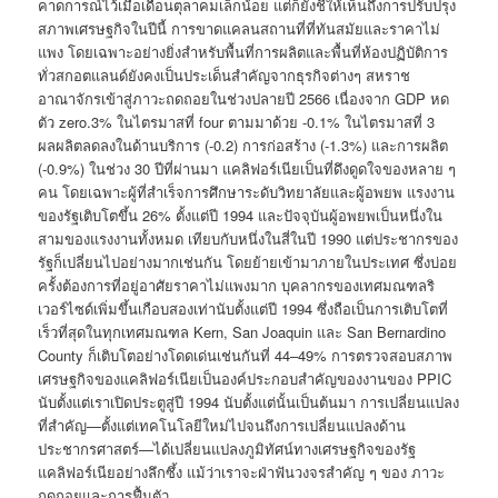
คาดการณ์ไว้เมื่อเดือนตุลาคมเล็กน้อย แต่ก็ยังชี้ให้เห็นถึงการปรับปรุง
สภาพเศรษฐกิจในปีนี้ การขาดแคลนสถานที่ที่ทันสมัยและราคาไม่
แพง โดยเฉพาะอย่างยิ่งสำหรับพื้นที่การผลิตและพื้นที่ห้องปฏิบัติการ
ทั่วสกอตแลนด์ยังคงเป็นประเด็นสำคัญจากธุรกิจต่างๆ สหราช
อาณาจักรเข้าสู่ภาวะถดถอยในช่วงปลายปี 2566 เนื่องจาก GDP หด
ตัว zero.3% ในไตรมาสที่ four ตามมาด้วย -0.1% ในไตรมาสที่ 3
ผลผลิตลดลงในด้านบริการ (-0.2) การก่อสร้าง (-1.3%) และการผลิต
(-0.9%) ในช่วง 30 ปีที่ผ่านมา แคลิฟอร์เนียเป็นที่ดึงดูดใจของหลาย ๆ
คน โดยเฉพาะผู้ที่สำเร็จการศึกษาระดับวิทยาลัยและผู้อพยพ แรงงาน
ของรัฐเติบโตขึ้น 26% ตั้งแต่ปี 1994 และปัจจุบันผู้อพยพเป็นหนึ่งใน
สามของแรงงานทั้งหมด เทียบกับหนึ่งในสี่ในปี 1990 แต่ประชากรของ
รัฐก็เปลี่ยนไปอย่างมากเช่นกัน โดยย้ายเข้ามาภายในประเทศ ซึ่งบ่อย
ครั้งต้องการที่อยู่อาศัยราคาไม่แพงมาก บุคลากรของเทศมณฑลริ
เวอร์ไซด์เพิ่มขึ้นเกือบสองเท่านับตั้งแต่ปี 1994 ซึ่งถือเป็นการเติบโตที่
เร็วที่สุดในทุกเทศมณฑล Kern, San Joaquin และ San Bernardino
County ก็เติบโตอย่างโดดเด่นเช่นกันที่ 44–49% การตรวจสอบสภาพ
เศรษฐกิจของแคลิฟอร์เนียเป็นองค์ประกอบสำคัญของงานของ PPIC
นับตั้งแต่เราเปิดประตูสู่ปี 1994 นับตั้งแต่นั้นเป็นต้นมา การเปลี่ยนแปลง
ที่สำคัญ—ตั้งแต่เทคโนโลยีใหม่ไปจนถึงการเปลี่ยนแปลงด้าน
ประชากรศาสตร์—ได้เปลี่ยนแปลงภูมิทัศน์ทางเศรษฐกิจของรัฐ
แคลิฟอร์เนียอย่างลึกซึ้ง แม้ว่าเราจะฝ่าฟันวงจรสำคัญ ๆ ของ ภาวะ
ถดถอยและการฟื้นตัว