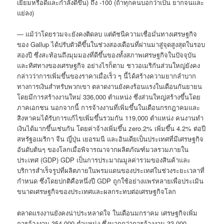
เยี่ยมหรือดีและกำลังดีขึ้น) ถึง -100 (ถ้าทุกคนบอกว่าเป็น ยากจนและ
แย่ลง)
— แม้ว่าโดยรวมจะยังคงติดลบ แต่ดัชนีความเชื่อมั่นทางเศรษฐกิจ
ของ Gallup ได้ปรับตัวดีขึ้นในช่วงสองเดือนที่ผ่านมาสู่จุดสูงสุดในรอบ
สองปี ซึ่งสะท้อนถึงมุมมองที่ดีขึ้นของทั้งสภาพเศรษฐกิจในปัจจุบัน
และทิศทางของเศรษฐกิจ อย่างไรก็ตาม ชาวอเมริกันส่วนใหญ่ยังคง
กล่าวว่าการเพิ่มขึ้นของราคาเมื่อเร็ว ๆ นี้ได้สร้างความยากลำบาก
ทางการเงินสำหรับพวกเขา ตลาดงานยังคงร้อนแรงในเดือนกันยายน
โดยมีการสร้างงานใหม่ 336,000 ตำแหน่ง ซึ่งส่วนใหญ่สร้างขึ้นโดย
ภาคเอกชน นอกจากนี้ การจ้างงานที่เพิ่มขึ้นในเดือนกรกฎาคมและ
สิงหาคมได้รับการแก้ไขเพิ่มขึ้นรวมกัน 119,000 ตำแหน่ง คนงานทำ
เงินได้มากขึ้นเช่นกัน โดยค่าจ้างเพิ่มขึ้น zero.2% เพิ่มขึ้น 4.2% ต่อปี
สหรัฐอเมริกา จีน ญี่ปุ่น เยอรมนี และอินเดียเป็นประเทศที่มีเศรษฐกิจ
อันดับต้นๆ ของโลกเมื่อพิจารณาจากผลิตภัณฑ์มวลรวมภายใน
ประเทศ (GDP) GDP เป็นการประมาณมูลค่ารวมของสินค้าและ
บริการสำเร็จรูปที่ผลิตภายในพรมแดนของประเทศในช่วงระยะเวลาที่
กำหนด ซึ่งโดยปกติคือหนึ่งปี GDP ถูกใช้อย่างแพร่หลายเพื่อประเมิน
ขนาดเศรษฐกิจของประเทศและผลกระทบต่อเศรษฐกิจโลก
ตลาดแรงงานยังคงน่าประหลาดใจ ในเดือนมกราคม เศรษฐกิจเพิ่ม
การจ้างงาน 354,000 ตำแหน่ง ซึ่งมากกว่าการจ้างงาน 33,000