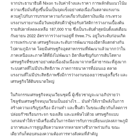
จากประธานาธิบดี Nixon ระงับค่าจ้างและราคา การผลักดันแนวโน้ม
ความเชื่อมั่นที่สูงขึ้นนั้นเป็นจุดแข็งอย่างต่อเนื่องในตลาดแรงงาน
ควบคู่ไปกับการบรรเทาความกังวลเกี่ยวกับอัตราเงินเฟ้อ กระทรวง
แรงงานรายงานเมื่อวันพฤหัสบดีว่าผู้ขอรับสวัสดิการว่างงานเบื้องต้น
รายสัปดาห์ลดลงเหลือ 187,000 ราย ซึ่งเป็นระดับต่ำสุดนับตั้งแต่เดือน
กันยายน 2022 อัตราการว่างงานอยู่ที่ three.7% อยู่ในระดับก่อนเกิด
การแพร่ระบาด เศรษฐกิจและระดับการพัฒนาของอิตาลีแตกต่างกัน
ไปตามภูมิภาค โดยมีเศรษฐกิจอุตสาหกรรมที่พัฒนาแล้วมากกว่าใน
ภาคเหนือและภาคใต้ที่ยังไม่พัฒนา อิตาลีเผชิญกับการเติบโตทาง
เศรษฐกิจที่ซบเซาอย่างต่อเนื่องอันเนื่องมาจากหนี้สาธารณะที่สูงมาก
ระบบศาลที่ไม่มีประสิทธิภาพ ภาคการธนาคารที่อ่อนแอ ตลาด
แรงงานที่ไม่มีประสิทธิภาพซึ่งมีการว่างงานของเยาวชนสูงเรื้อรัง และ
เศรษฐกิจใต้ดินขนาดใหญ่
ในกิจกรรมเศรษฐกิจหมุนเวียนชุดนี้ ผู้เชี่ยวชาญจะมาอภิปรายว่า
โซลูชันเศรษฐกิจหมุนเวียนเป็นอย่างไร… มันทำให้เรามีพลังในการ
สร้างความเจริญรุ่งเรือง มีงานทำ และฟื้นตัว ในขณะเดียวกันก็ลดการ
ปล่อยก๊าซเรือนกระจก ของเสีย และมลพิษไปด้วย เศรษฐกิจแบบ
วงกลมทำให้เรามีเครื่องมือในการจัดการกับการเปลี่ยนแปลงสภาพภูมิ
อากาศและการสูญเสียความหลากหลายทางชีวภาพร่วมกัน ขณะ
เดียวกันก็ตอบสนองความต้องการทางสังคมที่สำคัญ