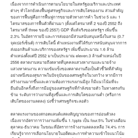
เนื่องจากการดำเนินการตามนโยบายในสหรัฐอเมริกาและประเทศ
ต่างๆ ทั่วโลกยังคงฟื้นฟูเศรษฐกิจและการเติบโตของงาน ส่วนสำคัญ
ของการฟื้นฟูคือการฟื้นฟูการขยายตัวทางการค้า ในช่วง 5 และ 1
ไตรมาสของการฟื้นตัวที่ผ่านมา (ตั้งแต่ไตรมาสที่ 2 ของปี 2552 ถึง
ไตรมาสที่ three ของปี 2557) GDP ที่แท้จริงของสหรัฐฯ เพิ่มขึ้น
2.3% ในอัตรารายปี และการส่งออกมีส่วนสนับสนุนหนึ่งในสาม (0.7
จุดเปอร์เซ็นต์) การเติบโตนี้ ตำแหน่งงานที่ได้รับการสนับสนุนจากการ
ส่งออกสินค้าและบริการของสหรัฐฯ เพิ่มขึ้นประมาณ 1.6 ล้าน
ตำแหน่งตั้งแต่ปี 2552 มาเป็นประมาณ eleven.3 ล้านตำแหน่งในปี
2556 ตลาดงานหมายถึงตลาดที่บุคคลแสวงหางานและนายจ้าง
แสวงหาคนงาน ความเข้มแข็งของตลาดงานถือเป็นตัวชี้วัดที่สำคัญ
อย่างหนึ่งของสุขภาพในปัจจุบันของเศรษฐกิจในวงกว้าง หากมีการ
สร้างงานมากขึ้นและความต้องการแรงงานมีสูง ก็มีแนวโน้มที่จะ
ยืนยันอีกครั้งถึงการมีอยู่ของเศรษฐกิจที่กำลังขยายตัว ในทางตรงกัน
ข้าม ระดับการว่างงานที่สูงขึ้นและการเติบโตของงานต่ำ (หรือการ
เติบโตของงานลดลง) บ่งชี้ว่าเศรษฐกิจชะลอตัว
ตลาดแรงงานของสกอตแลนด์แสดงสัญญาณของการอ่อนตัวลง
เนื่องจากอัตราการว่างงานเพิ่มขึ้น 1.1ppts เป็น four.5% ในช่วงเดือน
ตุลาคม-ธันวาคม ในขณะที่อัตราการจ้างงานลดลงเหลือ 74.4% การ
เรียนรู้จากการเลือกนโยบายในอดีตและการทำความเข้าใจแนวโน้ม