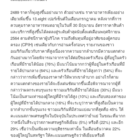
2489 ราคาก็พุ่งสูงขึ้นอย่างมาก ตัวอย่างเช่น ราคาอาหารเพียงอย่าง
เดียวเพิ่มขึ้น 13.eight เปอร์เซ็นต์ในเดือนกรกฎาคม หลังจากที่การ
ควบคุมราคาอาหารหมดอายุในวันที่ 30 มิถุนายน อัตราราคาสินค้า
และบริการที่สูงขึ้นได้ลดลงสู่ระดับต่ำสุดนับตั้งแต่เดือนพฤศจิกายน
2564 ตามดัชนีราคาผู้บริโภค รวมถึงต้นทุนที่อยู่อาศัยของผู้ครอบ
ครอง (CPIH) เช่นเดียวกับการอ่านครั้งก่อนๆ รายงานของชาว
อเมริกันเกี่ยวกับราคาที่สูงเนื่องจากความยากลำบากมีความแตกต่าง
กันอย่างมากโดยพิจารณาจากรายได้ต่อปีของครัวเรือน ผู้ที่อยู่ในครัว
เรือนที่มีรายได้น้อย (76%) มีแนวโน้มมากกว่าผู้ที่อยู่ในครัวเรือนที่มี
รายได้ปานกลาง (64%) และครัวเรือนที่มีรายได้สูงกว่า (54%) ที่จะ
กล่าวว่าการเพิ่มขึ้นของราคาทำให้พวกเขาลำบาก อย่างไรก็ตาม
ความแตกต่างของรายได้จะยิ่งเด่นชัดมากขึ้นเมื่อพิจารณาจากผู้ที่
กล่าวว่าผลกระทบรุนแรง ชาวอเมริกันที่มีรายได้น้อย (30%) มีแนว
โน้มเป็นสามเท่าของผู้ใหญ่ที่มีรายได้สูง (10%) และเกือบสองเท่าของ
ผู้ใหญ่ที่มีรายได้ปานกลาง (16%) ที่จะระบุว่าราคาที่สูงถือเป็นความ
ยากลำบากขั้นรุนแรง ชาวอเมริกันที่มีส่วนแบ่งมากที่สุดคือ 45% ให้
คะแนนสภาพเศรษฐกิจในปัจจุบันในประเทศว่าย่ำแย่ ในขณะที่มากก
ว่าหนึ่งในสี่ระบุว่าสภาพเศรษฐกิจดีเยี่ยม (5%) หรือดี (22%) และอีก
29% เชื่อว่าเป็นเพียงความยุติธรรมเท่านั้น ในเดือนธันวาคม 22%
ของผู้ใหญ่ในสหรัฐฯ ให้คะแนนเศรษฐกิจว่าดีเยี่ยมหรือดี