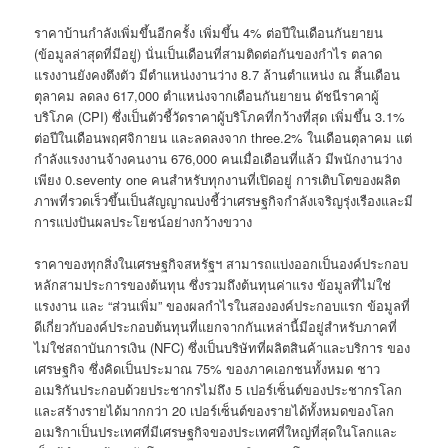
ราคาบ้านกำลังเพิ่มขึ้นอีกครั้ง เพิ่มขึ้น 4% ต่อปีในเดือนกันยายน
(ข้อมูลล่าสุดที่มีอยู่) นั่นเป็นเดือนที่สามติดต่อกันของกำไร ตลาด
แรงงานยังคงตึงตัว มีตำแหน่งงานว่าง 8.7 ล้านตำแหน่ง ณ สิ้นเดือน
ตุลาคม ลดลง 617,000 ตำแหน่งจากเดือนกันยายน ดัชนีราคาผู้
บริโภค (CPI) ซึ่งเป็นตัวชี้วัดราคาผู้บริโภคที่กว้างที่สุด เพิ่มขึ้น 3.1%
ต่อปีในเดือนพฤศจิกายน และลดลงจาก three.2% ในเดือนตุลาคม แต่
กำลังแรงงานจ้างคนงาน 676,000 คนเมื่อเดือนที่แล้ว มีพนักงานว่าง
เพียง 0.seventy one คนสำหรับทุกงานที่เปิดอยู่ การเติบโตของผลิต
ภาพที่รวดเร็วขึ้นเป็นสัญญาณบ่งชี้ว่าเศรษฐกิจกำลังเจริญรุ่งเรืองและมี
การแบ่งปันผลประโยชน์อย่างกว้างขวาง
ราคาของทุกสิ่งในเศรษฐกิจสหรัฐฯ สามารถแบ่งออกเป็นองค์ประกอบ
หลักสามประการของต้นทุน ซึ่งรวมถึงต้นทุนค่าแรง ข้อมูลที่ไม่ใช่
แรงงาน และ “ส่วนเพิ่ม” ของผลกำไรในสององค์ประกอบแรก ข้อมูลที่
ดีเกี่ยวกับองค์ประกอบต้นทุนที่แยกจากกันเหล่านี้มีอยู่สำหรับภาคที่
ไม่ใช่สถาบันการเงิน (NFC) ซึ่งเป็นบริษัทที่ผลิตสินค้าและบริการ ของ
เศรษฐกิจ ซึ่งคิดเป็นประมาณ 75% ของภาคเอกชนทั้งหมด ชาว
อเมริกันประกอบด้วยประชากรไม่ถึง 5 เปอร์เซ็นต์ของประชากรโลก
และสร้างรายได้มากกว่า 20 เปอร์เซ็นต์ของรายได้ทั้งหมดของโลก
อเมริกาเป็นประเทศที่มีเศรษฐกิจของประเทศที่ใหญ่ที่สุดในโลกและ