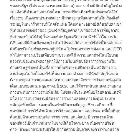
ของสหรัฐฯ (ไม่รวมอาหารและพลังงาน) ลดลงอย่างมีนัยสำคัญในช่วง
12 เดือนที่ผ่านมา อย่างไรก็ตาม การเปรียบเทียบข้ามประเทศไม่ใช่
เรื่องง่าย เนื่องจากประเทศต่างๆ มีมาตรฐานที่แตกต่างกันในเรื่องสิ่งที่
รวมอยู่ในตะกร้าการบริโภคเงินเฟ้อ โดยเฉพาะอย่างยิ่งเกี่ยวกับค่าเช่า
ที่เทียบเท่าของเจ้าของ (OER หรือมูลค่าค่าเช่าของบริการที่อยู่อาศัย
ที่เจ้าของบ้านได้รับ) ในขณะที่สหรัฐอเมริการวม OER ไว้ในการวัด
CPI แต่สถิติเงินเฟ้อของยุโรปไม่ได้รวมไว้ด้วย การใช้ตัวชี้วัดหลักของ
ดัชนีฮาร์โมไนซ์ของราคาผู้บริโภค ไม่รวมอาหาร พลังงาน และ OER
ทำให้สามารถเปรียบเทียบข้ามประเทศได้ ความแตกต่างในนโยบาย
แรงงานของประเทศอาจทำให้การเปรียบเทียบอัตราการว่างงานใน
ด้านเศรษฐศาสตร์เป็นเรื่องยากเป็นพิเศษ แต่ถึงกระนั้น สถิติการว่าง
งานในยุคโควิดก็แสดงให้เห็นความแตกต่างอย่างมีนัยสำคัญในกลุ่ม
G7 สหรัฐอเมริกาและแคนาดาประสบปัญหาอัตราการว่างงานพุ่งสูงใน
เดือนเมษายนและพฤษภาคมปี 2020 และให้การสนับสนุนคนงานผ่าน
การประกันการว่างงานเพิ่มเติม ในขณะที่ประเทศในยุโรปหลายแห่งที่
มีโครงการแบ่งปันงานมีอัตราการว่างงานลดลง การลงทุนประเภท
หลักสุดท้ายคือการลงทุนในทรัพย์สินทางปัญญา ซึ่งรวมถึงการซื้อ
ซอฟต์แวร์ การใช้จ่ายด้านการวิจัยและพัฒนา และประเภทที่เล็กที่สุด
ต้นฉบับด้านความบันเทิง วรรณกรรม และศิลปะ มีการลงทุนด้าน
ซอฟต์แวร์เป็นจำนวนมากในช่วงที่เกิดโรคระบาด เนื่องจากบริษัท
ต่างๆ ต่างพยายามปรับตัวให้เข้ากับความเป็นจริงของการทำงานจาก