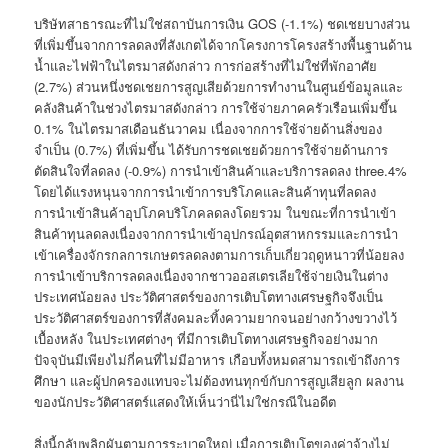
บริษัทสาธารณะที่ไม่ใช่สถาบันการเงิน GOS (-1.1%) ชดเชยบางส่วน
ที่เพิ่มขึ้นจากการลดลงที่สังเกตได้จากโครงการโครงสร้างพื้นฐานด้าน
น้ำและไฟฟ้าในไตรมาสดังกล่าว การก่อสร้างที่ไม่ใช่ที่พักอาศัย
(2.7%) ส่วนหนึ่งชดเชยการสูญเสียด้วยการทำงานในศูนย์ข้อมูลและ
คลังสินค้าในช่วงไตรมาสดังกล่าว การใช้จ่ายภาคครัวเรือนเพิ่มขึ้น
0.1% ในไตรมาสเดือนธันวาคม เนื่องจากการใช้จ่ายด้านสิ่งของ
จำเป็น (0.7%) ที่เพิ่มขึ้น ได้รับการชดเชยด้วยการใช้จ่ายด้านการ
ตัดสินใจที่ลดลง (-0.9%) การนำเข้าสินค้าและบริการลดลง three.4%
โดยได้แรงหนุนจากการนำเข้าการบริโภคและสินค้าทุนที่ลดลง
การนำเข้าสินค้าอุปโภคบริโภคลดลงโดยรวม ในขณะที่การนำเข้า
สินค้าทุนลดลงเนื่องจากการนำเข้าอุปกรณ์อุตสาหกรรมและการนำ
เข้าเครื่องจักรกลการเกษตรลดลงตามการเก็บเกี่ยวฤดูหนาวที่น้อยลง
การนำเข้าบริการลดลงเนื่องจากชาวออสเตรเลียใช้จ่ายเงินในต่าง
ประเทศน้อยลง ประวัติศาสตร์ของการเติบโตทางเศรษฐกิจจึงเป็น
ประวัติศาสตร์ของการที่สังคมละทิ้งความยากจนอย่างกว้างขวางไว้
เบื้องหลัง ในประเทศต่างๆ ที่มีการเติบโตทางเศรษฐกิจอย่างมาก
ปัจจุบันมีเพียงไม่กี่คนที่ไม่มีอาหาร เกือบทั้งหมดสามารถเข้าถึงการ
ศึกษา และผู้ปกครองแทบจะไม่ต้องทนทุกข์กับการสูญเสียลูก ผลงาน
ของนักประวัติศาสตร์แสดงให้เห็นว่านี่ไม่ใช่กรณีในอดีต
สิ่งนี้กลับพลิกผันตามการระบาดใหญ่ เมื่อการเติบโตของค่าจ้างไม่