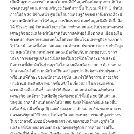
เป็นพื้นฐานของการกำหนดนโยบายที่มีข้อมูลซึ่งสนับสนุนการเติบโต
ทางเศรษฐกิจและความเจริญรุ่งเรืองที่มากขึ้น ในขณะที่ PPIC ดำเนิน
การในอีก 30 ปีข้างหน้า ศูนย์นโยบายเศรษฐกิจของเราตั้งตารอที่จะมี
บทบาทพิเศษในการให้ข้อมูล การวิเคราะห์ และข้อมูลเชิงลึกที่เชื่อถือ
ได้ ซึ่งจะช่วยผู้กำหนดนโยบายในการกำหนดและปรับปรุงอนาคตทาง
เศรษฐกิจของแคลิฟอร์เนียสำหรับชาวแคลิฟอร์เนียทุกคน เมื่อมองไป
ข้างหน้า ประชากรและเทคโนโลยีจะเปลี่ยนโฉมเศรษฐกิจของเราต่อ
ไป โดยนำเสนอทั้งโอกาสและความท้าทาย ประชากรของเรากำลังสูง
วัย ส่งผลให้จำนวนพนักงานลดลงเมื่อเทียบกับขนาดของประชากร
ประชากรของรัฐแคลิฟอร์เนียลดลงในช่วงที่เกิดโรคระบาด และมี
กิจกรรมที่เงียบงันในย่านธุรกิจใจกลางเมืองเนื่องจากการทำงานทาง
ไกล เทคโนโลยีระบบอัตโนมัติและปัญญาประดิษฐ์อาจปรับปรุงและ/
หรือแทนที่ทักษะของพนักงานปัจจุบัน และทำให้กิจกรรมทางธุรกิจ
บางด้านมีประสิทธิภาพมากขึ้นหรือไม่เกี่ยวข้อง ไม่ควรมองข้าม
ความเสี่ยงที่จะเกิดซ้ำและทำให้เกิดความแตกต่างในผลลัพธ์ทาง
เศรษฐกิจ แต่อัตราเงินเฟ้อที่สูงทิ้งร่องรอยไว้ทั้งเมื่อ 30 ปีที่แล้วและ
ปัจจุบัน ราคาน้ำมันที่ตกต่ำในปี 1990 ส่งผลให้อัตราเงินเฟ้อพุ่งขึ้น
เหนือ 6% (เพิ่มขึ้นทุกปี) และยังคงสูงกว่าเป้าหมาย 2% ของธนาคาร
กลางสหรัฐจนถึงปี 1997 ในปัจจุบัน ผลกระทบจากราคาที่สูงกว่า 9%
ในช่วงกลางปี ​​2022 ยังคงส่งผลกระทบต่อครอบครัวและธุรกิจใน
แคลิฟอร์เนีย ตลอดจนงบประมาณของรัฐด้วย การคาดการณ์ใน
ปัจจุบันชี้ให้เห็นว่าอัตราเงินเฟ้ออาจกลับสู่เป้าหมาย 2% ภายในปี