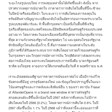
ระยะไกลรูปแบบใหม่ การลงทุนเหล่านั้นได้เกิดขึ้นแล้ว ดังนั้น หาก
ปราศจากเหตุการณ์น่าตกใจ เราคาดว่าการเติบโตในพื้นที่นี้จะช้าลง
ในปีหน้าหรือสองปีหน้า ในระยะยาว การเติบโตของการลงทุนใน
ทรัพย์สินทางปัญญาจะเปลี่ยนกลับไปเป็นอัตราก่อนการแพร่ระบาดใน
รูปแบบซอฟต์แวร์และ R พื้นที่กรุงเทพฯ เป็นหนึ่งในพื้นที่ที่เจริญ
รุ่งเรืองที่สุดของประเทศไทยและมีอิทธิพลเหนือเศรษฐกิจของประเทศ
อย่างมาก โดยภาคตะวันออกเฉียงเหนือที่มีบุตรยากเป็นกลุ่มที่ยากจน
ที่สุด ความกังวลของรัฐบาลไทยชุดต่อๆ ไป และจุดสนใจของรัฐบาล
ทักษิณที่ถูกโค่นล้มเมื่อเร็วๆ นี้ คือการลดความแตกต่างในระดับ
ภูมิภาคซึ่งได้รับผลกระทบจากการเติบโตอย่างรวดเร็วของเศรษฐกิจ
ในกรุงเทพฯ และวิกฤตการณ์ทางการเงิน วิกฤติดังกล่าวส่งผลกระทบ
ต่อการเมืองไทย ผลกระทบโดยตรงประการหนึ่งคือ นายกรัฐมนตรี
ชวลิต ยงใจยุทธ ลาออกภายใต้แรงกดดันเมื่อวันที่ 6 พฤศจิกายน พ.ศ.
เราจะอัปเดตสมมติฐานการคาดการณ์ของเราต่อไป เมื่อมีการแก้ไข
ข้อตกลงที่มีอยู่ บรรลุข้อตกลงใหม่ และข้อมูลใหม่ปรากฏขึ้นในแนว
โน้มเศรษฐกิจและการคลังและสิ่งพิมพ์อื่น ๆ ของเรา สถาบัน Fraser
of AllanderOpens in a brand new window คาดว่าเศรษฐกิจ
สกอตแลนด์จะดีขึ้นเล็กน้อยในปี 2567 หลังจากที่แทบจะไม่มีการ
เติบโตเลยในปี 2566 (0.2%); โดยคาดการณ์การเติบโต 0.6% ในปี
2567 เพิ่มขึ้นเป็น 1.1% ในปี 2568 แม้ว่าสิ่งเหล่านี้จะอ่อนแอกว่าที่