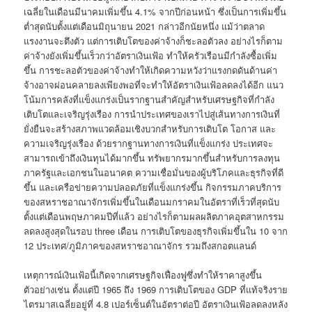
เฉลี่ยในเดือนมีนาคมเพิ่มขึ้น 4.1% จากปีก่อนหน้า ซึ่งเป็นการเพิ่มขึ้น
ต่ำสุดนับตั้งแต่เดือนมิถุนายน 2021 กล่าวอีกนัยหนึ่ง แม้ว่าตลาด
แรงงานจะตึงตัว แต่การเติบโตของค่าจ้างก็ชะลอตัวลง อย่างไรก็ตาม
ค่าจ้างยังเพิ่มขึ้นเร็วกว่าอัตราเงินเฟ้อ ทำให้ครัวเรือนมีกำลังซื้อเพิ่ม
ขึ้น การชะลอตัวของค่าจ้างทำให้เกิดความหวังว่าแรงกดดันด้านค่า
จ้างอาจผ่อนคลายลงเพียงพอที่จะทำให้อัตราเงินเฟ้อลดลงได้อีก แนว
โน้มการคลังที่แข็งแกร่งเป็นรากฐานสำคัญสำหรับเศรษฐกิจที่กำลัง
เติบโตและเจริญรุ่งเรือง การนำประเทศของเราไปสู่เส้นทางการเงินที่
ยั่งยืนจะสร้างสภาพแวดล้อมเชิงบวกสำหรับการเติบโต โอกาส และ
ความเจริญรุ่งเรือง ด้วยรากฐานทางการเงินที่แข็งแกร่ง ประเทศจะ
สามารถเข้าถึงเงินทุนได้มากขึ้น ทรัพยากรมากขึ้นสำหรับการลงทุน
ภาครัฐและเอกชนในอนาคต ความเชื่อมั่นของผู้บริโภคและธุรกิจที่ดี
ขึ้น และเครือข่ายความปลอดภัยที่แข็งแกร่งขึ้น กิจกรรมภาคบริการ
ของสหราชอาณาจักรเพิ่มขึ้นในเดือนมกราคมในอัตราที่เร็วที่สุดนับ
ตั้งแต่เดือนพฤษภาคมปีที่แล้ว อย่างไรก็ตามผลผลิตภาคอุตสาหกรรม
ลดลงสูงสุดในรอบ three เดือน การเติบโตของธุรกิจเพิ่มขึ้นใน 10 จาก
12 ประเทศ/ภูมิภาคของสหราชอาณาจักร รวมถึงสกอตแลนด์
เหตุการณ์เงินเฟ้อนี้เกิดจากเศรษฐกิจเฟื่องฟูซึ่งทำให้ราคาสูงขึ้น
ตัวอย่างเช่น ตั้งแต่ปี 1965 ถึง 1969 การเติบโตของ GDP ที่แท้จริงราย
ไตรมาสเฉลี่ยอยู่ที่ 4.8 เปอร์เซ็นต์ในอัตราต่อปี อัตราเงินเฟ้อลดลงหลัง