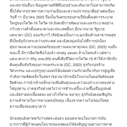
และสถาบันอื่นๆ ข้อมูลทางสถิติที่แม่นยำและทันเวลาไม่สามารถเกิด
ขึ้นได้หากปราศจากความร่วมมือและความปรารถนาดีอย่างต่อเนื่อง
วันที่ 11 มีนาคม 2023 ถือเป็นวันครบรอบสามปีนับตั้งแต่การระบาด
ใหญ่ของโควิด-19 โควิด-19 ยังคงมีการพัฒนาและแพร่ระบาดอย่าง
กว้างขวางทั่วทั้งแคนาดาและประเทศอื่นๆ อีกมากมาย รัฐบาล
แคนาดา (GC) ยอมรับว่าไวรัสยังคงเป็นภาวะฉุกเฉินด้านสาธารณสุข
ที่เป็นข้อกังวลระหว่างประเทศ และยังคงมุ่งเน้นไปที่การปกป้อง
สุขภาพและความปลอดภัยของชาวแคนาดาทุกคน (GC, 2023) จนถึง
ขณะนี้ มีการฉีดวัคซีนไปแล้ว ninety seven ล้านโดสแล้ว แต่ชาว
แคนาดากว่า fifty one,000 คนที่เสียชีวิตจากโควิด-19 ทำให้เรานึกถึง
ต้นทุนที่แท้จริงของการแพร่ระบาด (GC, 2023) ธุรกิจก่อสร้าง
วิศวกรรม และแปรรูปบางแห่งได้แสดงความกังวลเกี่ยวกับการสูญเสีย
กำลังการผลิตเหล็กในสหราชอาณาจักรเมื่อโรงงานในพอร์ตทัลบอต
ปิดตัวลง การนำเข้าเหล็กอาจเพิ่มต้นทุนและความเปราะบางของห่วง
โซ่อุปทาน ภาคธุรกิจต่างหวังว่าการชำระหนี้จะง่ายขึ้นเมื่ออุปสงค์
และอัตราดอกเบี้ยลดลง อย่างไรก็ตาม หลายๆ ธุรกิจยังคงเผชิญกับ
ความท้าทายในการหาแหล่งเงินทุน เนื่องจากความไม่ชอบใจต่อ
ความเสี่ยงของธนาคาร
นักลงทุนยังคาดหวังว่าเฟดจะค่อยๆ ผ่อนคลายนโยบายการเงิน
มากกว่าที่ผู้กำหนดนโยบายของเฟดเองได้ส่งสัญญาณผ่านการคาด