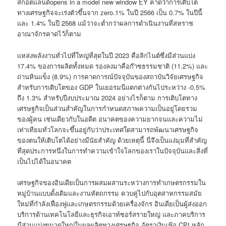
สกอตแลนด์opens in a model new window EY คาดว่าการเติบโต
ทางเศรษฐกิจจะเร่งตัวขึ้นจาก zero.1% ในปี 2566 เป็น 0.7% ในปีนี้
และ 1.4% ในปี 2568 แม้ว่าจะต่ำกว่าผลการดำเนินงานที่สหราช
อาณาจักรคาดไว้ก็ตาม
แหล่งพลังงานทั่วไปที่ใหญ่ที่สุดในปี 2023 คือลิกไนต์ซึ่งมีส่วนแบ่ง
17.4% ของการผลิตทั้งหมด รองลงมาคือก๊าซธรรมชาติ (11.2%) และ
ถ่านหินแข็ง (8.9%) การคาดการณ์ปัจจุบันของสถาบันวิจัยเศรษฐกิจ
สำหรับการเติบโตของ GDP ในเยอรมนีแตกต่างกันไประหว่าง -0.5%
ถึง 1.3% สำหรับปีงบประมาณ 2024 อย่างไรก็ตาม การเติบโตทาง
เศรษฐกิจเป็นส่วนสำคัญในการกำหนดสภาพความเป็นอยู่โดยรวม
ของผู้คน เช่นเดียวกับในอดีต อนาคตของความยากจนและความไม่
เท่าเทียมทั่วโลกจะขึ้นอยู่กับว่าประเทศใดสามารถพัฒนาเศรษฐกิจ
ของตนให้เติบโตได้อย่างมีนัยสำคัญ ด้วยเหตุนี้ นี่จึงเป็นแง่มุมที่สำคัญ
ที่สุดประการหนึ่งในการทำความเข้าใจโลกของเราในปัจจุบันและสิ่งที่
เป็นไปได้ในอนาคต
เศรษฐกิจของอินเดียเป็นการผสมผสานระหว่างการทำเกษตรกรรมใน
หมู่บ้านแบบดั้งเดิมและงานหัตถกรรม ควบคู่ไปกับอุตสาหกรรมสมัย
ใหม่ที่กำลังเฟื่องฟูและเกษตรกรรมด้วยเครื่องจักร อินเดียเป็นผู้ส่งออก
บริการด้านเทคโนโลยีและธุรกิจเอาท์ซอร์สรายใหญ่ และภาคบริการ
มีส่วนแบ่งขนาดใหญ่ในผลผลิตทางเศรษฐกิจ อัตราเงินเฟ้อ CPI หลัก