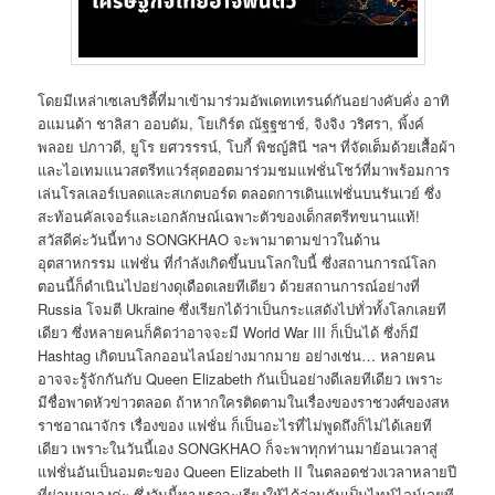
โดยมีเหล่าเซเลบริตี้ที่มาเข้ามาร่วมอัพเดทเทรนด์กันอย่างคับคั่ง อาทิ
อแมนด้า ชาลิสา ออบดัม, โยเกิร์ต ณัฐฐชาช์, จิงจิง วริศรา, พิ้งค์
พลอย ปภาวดี, ยูโร ยศวรรรน์, โบกี้ พิชญ์สินี ฯลฯ ที่จัดเต็มด้วยเสื้อผ้า
และไอเทมแนวสตรีทแวร์สุดฮอตมาร่วมชมแฟชั่นโชว์ที่มาพร้อมการ
เล่นโรลเลอร์เบลดและสเกตบอร์ด ตลอดการเดินแฟชั่นบนรันเวย์ ซึ่ง
สะท้อนคัลเจอร์และเอกลักษณ์เฉพาะตัวของเด็กสตรีทขนานแท้!
สวัสดีค่ะวันนี้ทาง SONGKHAO จะพามาตามข่าวในด้าน
อุตสาหกรรม แฟชั่น ที่กำลังเกิดขึ้นบนโลกใบนี้ ซึ่งสถานการณ์โลก
ตอนนี้ก็ดำเนินไปอย่างดุเดือดเลยทีเดียว ด้วยสถานการณ์อย่างที่
Russia โจมตี Ukraine ซึ่งเรียกได้ว่าเป็นกระแสดังไปทั่วทั้งโลกเลยที
เดียว ซึ่งหลายคนก็คิดว่าอาจจะมี World War III ก็เป็นได้ ซึ่งก็มี
Hashtag เกิดบนโลกออนไลน์อย่างมากมาย อย่างเช่น… หลายคน
อาจจะรู้จักกันกับ Queen Elizabeth กันเป็นอย่างดีเลยทีเดียว เพราะ
มีชื่อพาดหัวข่าวตลอด ถ้าหากใครติดตามในเรื่องของราชวงศ์ของสห
ราชอาณาจักร เรื่องของ แฟชั่น ก็เป็นอะไรที่ไม่พูดถึงก็ไม่ได้เลยที
เดียว เพราะในวันนี้เอง SONGKHAO ก็จะพาทุกท่านมาย้อนเวลาสู่
แฟชั่นอันเป็นอมตะของ Queen Elizabeth II ในตลอดช่วงเวลาหลายปี
ที่ผ่านมาเองค่ะ ซึ่งวันนี้ทางเราจะเรียงให้ได้อ่านกันเป็นไทม์ไลน์เลยที