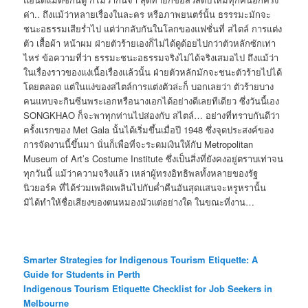
ค่า.. ถึงแม้ว่าหลายเรื่องในละคร หรือภาพยนตร์นั้น ธรรรมะมักจะ
ชนะอธรรมเสียร่ำไป แต่ว่ากลับกันในโลกของแฟชั่นที่ สไตล์ การแต่ง
ตัว เสื้อผ้า หน้าผม ฝ่ายตัวร้ายเองก็ไม่ได้ดูด้อยไปกว่าตัวหลักซักเท่า
ไหร่ ข้อความที่ว่า ธรรมะชนะอธรรมจริงไม่ได้จริงเสมอไป ถึงแม้ว่า
ในเรื่องราวของแง่เนื้อเรื่องแล้วนั้น ฝ่ายตัวหลักมักจะชนะตัวร้ายไปได้
โดยตลอด แต่ในแง่ของสไตล์การแต่งตัวล่ะก็ บอกเลยว่า ตัวร้ายบาง
คนแทบจะกินซีนพระเอกหรือนางเอกได้อย่างดีเลยทีเดียว ซึ่งวันนี้เอง
SONGKHAO ก็จะพาทุกท่านไปส่องกับ สไตล์… อย่างที่ทราบกันดีว่า
ครั้งแรกของ Met Gala นั้นได้เริ่มขึ้นเมื่อปี 1948 ซึ่งจุดประสงค์ของ
การจัดงานนี้ขึ้นมา นั่นก็เพื่อที่จะระดมเงินให้กับ Metropolitan
Museum of Art’s Costume Institute ซึ่งเป็นสิ่งที่ยังคงอยู่ตราบเท่าจน
ทุกวันนี้ แม้ว่าความจริงแล้ว เหล่าผู้ทรงอิทธิพลทั้งหลายของรัฐ
นิวยอร์ค ที่ได้ร่วมเพลิดเพลินไปกับค่ำคืนอันสุดแสนจะหรูหรานั้น
มิได้ทำให้ชื่อเสียงของตนหมองมัวแต่อย่างใด ในขณะที่งาน…
Smarter Strategies for Indigenous Tourism Etiquette: A
Guide for Students in Perth
Indigenous Tourism Etiquette Checklist for Job Seekers in
Melbourne