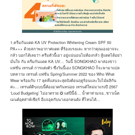
1.ครีมกันแดด KA UV Protection Whitening Cream SPF 50
PA+++ ด้วยสภาพอากาศแดด ที่ร้องแรงและ หากว่าคุณเองอาจจะ
กลัว บอกได้เลยว่า ครีมตัวนี้เอา อยู่แน่นอนไม่ต้องกลัว สู้แดดได้อย่า
มั่นใจ กับ ครีมกันแดด KA UV… วันนี้ SONGKHAO พาส่องข่าว
แฟชั่น เทรนด์ การแต่งตัว ซึ่งวันนี้เอง SONGKHAO ก็จะพามาแปล
บทความ เทรนด์ แฟชั่น Spring/Summer 2022 ของ Who What
Wear พร้อมกับ 17 ลุคที่แสนจะสุดปังต้อนฤดูร้อนและใบไม้ผลิกัน
ค่ะ… เทรนด์ดีๆแบบนี้ต้องอวดกันหน่อย เทรนด์ใหม่มาแรงปี 2567
‘Loud Budgeting’ ไม่อวดรวย ❎ แต่ปีนี้ฉั… น้ำตาท่วมจอ..ชาวเน็ต
เมนต์อุตส่าห์เชียร์ อีแจอุคกับนางเอกคนดัง ที่ไหนได้…