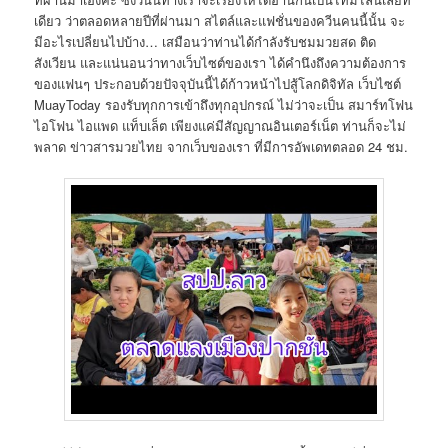
เดียว ว่าตลอดหลายปีที่ผ่านมา สไตล์และแฟชั่นของควีนคนนี้นั้น จะ
มีอะไรเปลี่ยนไปบ้าง… เสมือนว่าท่านได้กำลังรับชมมวยสด ติด
สังเวียน และแน่นอนว่าทางเว็บไซต์ของเรา ได้คำนึงถึงความต้องการ
ของแฟนๆ ประกอบด้วยปัจจุบันนี้ได้ก้าวหน้าไปสู้โลกดิจิทัล เว็บไซต์
MuayToday รองรับทุกการเข้าถึงทุกอุปกรณ์ ไม่ว่าจะเป็น สมาร์ทโฟน
ไอโฟน ไอแพด แท็บเล็ต เพียงแค่มีสัญญาณอินเตอร์เน็ต ท่านก็จะไม่
พลาด ข่าวสารมวยไทย จากเว็บของเรา ที่มีการอัพเดทตลอด 24 ชม.