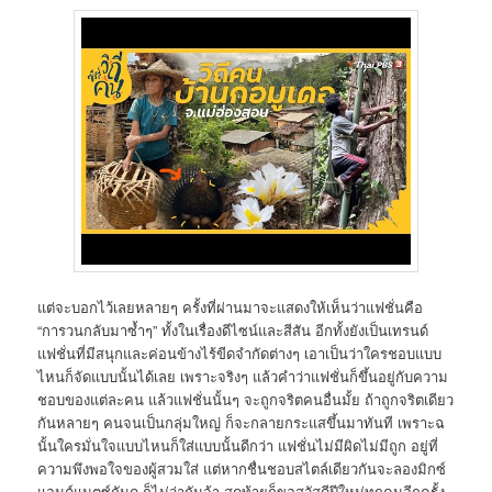
แต่จะบอกไว้เลยหลายๆ ครั้งที่ผ่านมาจะแสดงให้เห็นว่าแฟชั่นคือ
“การวนกลับมาซ้ำๆ” ทั้งในเรื่องดีไซน์และสีสัน อีกทั้งยังเป็นเทรนด์
แฟชั่นที่มีสนุกและค่อนข้างไร้ขีดจำกัดต่างๆ เอาเป็นว่าใครชอบแบบ
ไหนก็จัดแบบนั้นได้เลย เพราะจริงๆ แล้วคำว่าแฟชั่นก็ขึ้นอยู่กับความ
ชอบของแต่ละคน แล้วแฟชั่นนั้นๆ จะถูกจริตคนอื่นมั้ย ถ้าถูกจริตเดียว
กันหลายๆ คนจนเป็นกลุ่มใหญ่ ก็จะกลายกระแสขึ้นมาทันที เพราะฉ
นั้นใครมั่นใจแบบไหนก็ใส่แบบนั้นดีกว่า แฟชั่นไม่มีผิดไม่มีถูก อยู่ที่
ความพึงพอใจของผู้สวมใส่ แต่หากชื่นชอบสไตล์เดียวกันจะลองมิกซ์
แอนด์แมตซ์กันดู ก็ไม่ว่ากันจ้า สุดท้ายก็ขอสวัสดีปีใหม่ทุกคนอีกครั้ง