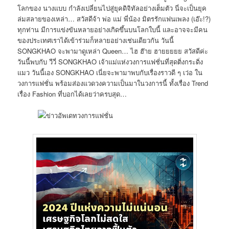
โลกของ นางแบบ กำลังเปลี่ยนไปสู่ยุคดิจิทัลอย่างเต็มตัว นี่จะเป็นยุค
ล่มสลายของเหล่า… สวัสดีจ้า พ่อ แม่ พี่น้อง มิตรรักแฟนเพลง (เอ๊ะ!?)
ทุกท่าน มีการแข่งขันหลายอย่างเกิดขึ้นบนโลกใบนี้ และอาจจะมีคน
ของประเทศเราได้เข้าร่วมก็หลายอย่างเช่นเดียวกัน วันนี้
SONGKHAO จะพามาดูเหล่า Queen… ไฮ ฮ๊าย ฮายยยยย สวัสดีค่ะ
วันนี้พบกับ วีวี่ SONGKHAO เจ้าแม่แห่งวงการแฟชั่นที่สุดติ่งกระดิ่ง
แมว วันนี้เอง SONGKHAO เนี่ยจะพามาพบกับเรื่องราวดี ๆ เว่อ ใน
วงการแฟชั่น พร้อมส่องแวดวงความเป็นมาในวงการนี้ ทั้งเรื่อง Trend
เรื่อง Fashion ที่บอกได้เลยว่าครบสุด…