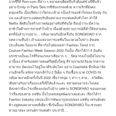
จากซีรีส์ Rom-com ที่สาว ๆ หลายคนติดหนึบรัวตั้งแต่ช่วงปีที่แล้ว
อย่าง Emily in Paris ปิดฉากซีซันแรกลงด้วย ความรักที่ยังคง
คลุมเครือ เป็นปริศนาว่าใครจะเข้ามาเป็นเจ้าของหัวใจของ Emily กัน
แน่ และด้วยกระแสตอบรับล้นหลามจากแฟนคลับทั่วโลก ทำให้
Netflix ตัดสินใจสร้างภาคต่ออย่างทันทีทันใด ถึงแม้ว่าจะมีความ
ล่าช้าในด้านการถ่ายทำไปบ้าง เนื่องด้วยสถานการณ์ที่ทำให้หลายคน
ตกที่นั่งลำบากอย่าง… กลับมาพบกันอีกครั้งกับ SONGKHAO จาก
บทความที่แล้ว เจ้าแม่แห่งวงการแฟชั่นในแวดวงเว็บข่าว อัพเดท
ประเด็นสด ร้อนแรง ที่พากันไปส่องเหล่า Fashion Trend จาก
Couture Fashion Week Season 2022 กันนั้น เรียกได้ว่า 5 อันดับ
แรกช่างเป็นอะไรที่ร้อนแรงเอาเสียมาก ๆ… ปิดฉากลงไปเมื่อไม่นาน
มานี้เอง สำหรับเทศกาลดนตรีสุดยิ่งใหญ่ ที่รวบรวมนักร้องมากความ
สามารถ อัดแน่นไว้อยู่ในเวทีระดับโลก อย่าง Coachella ที่กลับมาจัด
งานอีกครั้ง หลังจากยกเลิกไป 2 ปีเต็ม ๆ กับเชื้อระบาด COVID-19
กลับมาผงาดอีกครั้งในปี 2022 เชื่อว่าหนุ่ม ๆ สาว ๆ สาย… สวัสดีค่ะ
เดินทางกันมาเกือบจะครึ่งปีได้แล้วนะคะ หลายคนอาจจะไม่เคย
สังเกตว่ามีอะไรเปลี่ยนแปลงไปบ้าง แต่ทาง SONGKHAO ขอบอกเลย
ว่าเรื่องของสาย แฟชั่น นั้นไม่เคยหยุดพัฒนาเลยล่ะค่ะ เรียกได้ว่า
Fashion Industry แทบจะมีการพัฒนารูปแบบของ แฟชั่น เทรนด์แต่ง
ตัว อยู่ตลอดเวลาเลยทีเดียว ซึ่งวันนี้เอง SONGKHAO ก็จะชวนทุก
ท่านมาส่อง เทรนด์การแต่งตัว ประจำปี…