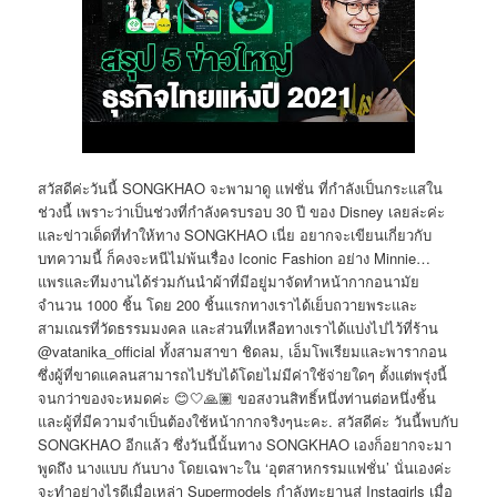
สวัสดีค่ะวันนี้ SONGKHAO จะพามาดู แฟชั่น ที่กำลังเป็นกระแสใน
ช่วงนี้ เพราะว่าเป็นช่วงที่กำลังครบรอบ 30 ปี ของ Disney เลยล่ะค่ะ
และข่าวเด็ดที่ทำให้ทาง SONGKHAO เนี่ย อยากจะเขียนเกี่ยวกับ
บทความนี้ ก็คงจะหนีไม่พ้นเรื่อง Iconic Fashion อย่าง Minnie…
แพรและทีมงานได้ร่วมกันนำผ้าที่มีอยู่มาจัดทำหน้ากากอนามัย
จำนวน 1000 ชิ้น โดย 200 ชิ้นแรกทางเราได้เย็บถวายพระและ
สามเณรที่วัดธรรมมงคล และส่วนที่เหลือทางเราได้แบ่งไปไว้ที่ร้าน
@vatanika_official ทั้งสามสาขา ชิดลม, เอ็มโพเรียมและพารากอน
ซึ่งผู้ที่ขาดแคลนสามารถไปรับได้โดยไม่มีค่าใช้จ่ายใดๆ ตั้งแต่พรุ่งนี้
จนกว่าของจะหมดค่ะ 😊🤍🙏🏽 ขอสงวนสิทธิ์หนึ่งท่านต่อหนึ่งชิ้น
และผู้ที่มีความจำเป็นต้องใช้หน้ากากจริงๆนะคะ. สวัสดีค่ะ วันนี้พบกับ
SONGKHAO อีกแล้ว ซึ่งวันนี้นั้นทาง SONGKHAO เองก็อยากจะมา
พูดถึง นางแบบ กันบาง โดยเฉพาะใน ‘อุตสาหกรรมแฟชั่น’ นั่นเองค่ะ
จะทำอย่างไรดีเมื่อเหล่า Supermodels กำลังทะยานสู่ Instagirls เมื่อ