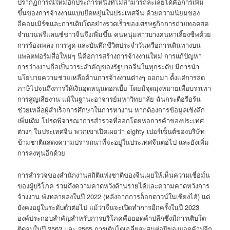
ปรากฏการณ์ใหม่อีกประการหนึ่งที่ไม่สามารถละเลยได้คือการเพิ่ม
ขึ้นของการจ้างงานแบบยืดหยุ่นในประเทศจีน ด้วยความนิยมของ
อีคอมเมิร์ซและการเติบโตอย่างรวดเร็วของเศรษฐกิจการถ่ายทอดสด
จำนวนฟรีแลนซ์ชาวจีนจึงเพิ่มขึ้น คนหนุ่มสาวบางคนหาเลี้ยงชีพด้วย
การร้องเพลง การพูด และบันทึกชีวิตประจำวันหรือการเดินทางบน
แพลตฟอร์มสื่อใหม่ๆ นี่คือการสร้างการจ้างงานใหม่ การแก้ปัญหา
การว่างงานถือเป็นวาระสำคัญของรัฐบาลจีนในทุกระดับ มีการนำ
นโยบายความช่วยเหลือด้านการจ้างงานต่างๆ ออกมา ตั้งแต่การลด
ภาษีไปจนถึงการให้เงินอุดหนุนดอกเบี้ย โดยมีจุดมุ่งหมายเพื่อบรรเทา
การสูญเสียงาน แม้ในฐานะอาจารย์มหาวิทยาลัย ฉันกระตือรือร้น
ช่วยเหลือผู้สำเร็จการศึกษาในการหางาน หากต้องการข้อมูลเชิงลึก
เพิ่มเติม โปรดพิจารณาการสำรวจที่ออกโดยหอการค้าของประเทศ
ต่างๆ ในประเทศจีน พวกเขาเปิดเผยว่า eighty เปอร์เซ็นต์ของบริษัท
ข้ามชาติแสดงความปรารถนาที่จะอยู่ในประเทศจีนต่อไป และยังเพิ่ม
การลงทุนอีกด้วย
การสำรวจของสำนักงานสถิติแห่งชาติของจีนเผยให้เห็นความเชื่อมั่น
ของผู้บริโภค รวมถึงความคาดหวังด้านรายได้และความคาดหวังการ
จ้างงาน พังทลายลงในปี 2022 (หลังจากการล็อกดาวน์ในเซี่ยงไฮ้) แต่
ยังคงอยู่ในระดับต่ำต่อไป แม้ว่าจีนจะเปิดทำการอีกครั้งในปี 2023
องค์ประกอบสำคัญสำหรับการบริโภคคือยอดค้าปลีกซึ่งมีการเติบโต
ติดลบในปี 2563 และ 2565 การเติบโตเฉลี่ยสะสมต่อปีของยอดค้าปลีก