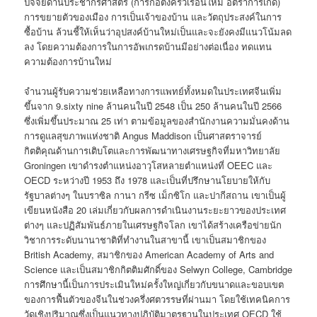
ปัจจัยด้านประชากรศาสตร์ (การก่อตั้งครัวเรือนใหม่ อัตราการเกิด)
การขยายตัวของเมือง การเป็นเจ้าของบ้าน และวัตถุประสงค์ในการ
ซื้อบ้าน ล้วนชี้ให้เห็นว่าอุปสงค์บ้านใหม่เป็นและจะยังคงมีแนวโน้มลด
ลง โดยความต้องการในการอัพเกรดบ้านมีอย่างต่อเนื่อง ทดแทน
ความต้องการบ้านใหม่
จำนวนผู้รับความช่วยเหลือทางการแพทย์ทั้งหมดในประเทศจีนเพิ่ม
ขึ้นจาก 9.sixty nine ล้านคนในปี 2548 เป็น 250 ล้านคนในปี 2566
ซึ่งเพิ่มขึ้นประมาณ 25 เท่า ตามข้อมูลของสำนักงานความมั่นคงด้าน
การดูแลสุขภาพแห่งชาติ Angus Maddison เป็นศาสตราจารย์
กิตติคุณด้านการเติบโตและการพัฒนาทางเศรษฐกิจที่มหาวิทยาลัย
Groningen เขาดำรงตำแหน่งอาวุโสหลายตำแหน่งที่ OEEC และ
OECD ระหว่างปี 1953 ถึง 1978 และเป็นที่ปรึกษานโยบายให้กับ
รัฐบาลต่างๆ ในบราซิล กานา กรีซ เม็กซิโก และปากีสถาน เขาเป็นผู้
เขียนหนังสือ 20 เล่มเกี่ยวกับผลการดำเนินงานระยะยาวของประเทศ
ต่างๆ และปฏิสัมพันธ์ภายในเศรษฐกิจโลก เขาได้สร้างเครือข่ายนัก
วิชาการระดับนานาชาติที่ทำงานในสาขานี้ เขาเป็นสมาชิกของ
British Academy, สมาชิกของ American Academy of Arts and
Science และเป็นสมาชิกกิตติมศักดิ์ของ Selwyn College, Cambridge
การศึกษานี้เป็นการประเมินใหม่ครั้งใหญ่เกี่ยวกับขนาดและขอบเขต
ของการฟื้นตัวของจีนในช่วงครึ่งศตวรรษที่ผ่านมา โดยใช้เทคนิคการ
วัดเชิงปริมาณซึ่งเป็นแนวทางปฏิบัติมาตรฐานในประเทศ OECD ใช้