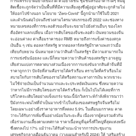
การแพร่ระบาดอย่างเข้มงวด ตัวอย่างเช่น ชุมชนหรืออาคารใดๆ ที่มีผู้
ติดเชื้อจะถูกจัดว่าเป็นพื้นที่ที่มีความเสี่ยงสูงซึ่งผู้อยู่อาศัยจะถูกห้ามไม่
ให้ออกไปข้างนอก นโยบาย “Zero-Covid” นี้ถูกนำมาใช้ในปี 2021
และดำเนินต่อไปจนถึงช่วงสามไตรมาสแรกของปี 2022 และช่องทาง
หมายเลขสองที่การชะลอตัวของจีนจะขยายไปยังส่วนอื่นๆ ของโลก
คืออัตราแลกเปลี่ยน เมื่อการเติบโตของจีนชะลอตัว เงินหยวนของจีน
จะอ่อนค่าลง ค่าเสื่อมราคาของ RMB หมายถึงการแข็งค่าของสกุล
เงินอื่น ๆ เช่น ดอลลาร์สหรัฐ หากดอลลาร์สหรัฐมีราคาแพงกว่าเมื่อ
เทียบกับหยวน นั่นหมายความว่าสินค้าในสหรัฐฯ มีความสามารถใน
การแข่งขันน้อยลง และนี่ก็หมายความว่าสินค้าของสหรัฐฯ อาจสูญ
เสียส่วนแบ่งการตลาดบางส่วนเนื่องจากการแข่งขันจากสินค้าจีนที่มี
ราคาถูกกว่า ปัจจัยที่สามคือรายได้ครัวเรือน ตราบใดที่ครัวเรือนไม่
สบายใจกับการเติบโตของรายได้หรือสถานะทางการเงิน พวกเขาจะ
ไม่ใช้จ่ายเงินเป็นจำนวนมากและจะประหยัดเงินแทน ซึ่งหมายความ
ว่าหากไม่มีการเติบโตของรายได้ครัวเรือน ก็เป็นไปไม่ได้เลยที่การ
บริโภคจะเติบโตอย่างแข็งแกร่ง ขณะนี้นักวิเคราะห์กำลังพิจารณาว่า
ปีมังกรจะพ่นไฟที่จำเป็นมากเข้าไปในท้องของเศรษฐกิจจีนหรือไม่
โดยเฉพาะอย่างยิ่งราคาอาหารที่ลดลง 5.9% ในเดือนมกราคม คาด
ว่าจะได้รับการเพิ่มขึ้นอย่างน้อยในระยะสั้น เนื่องจากผู้คนรวมตัวกัน
เพื่อร่วมงานเลี้ยงตามเทศกาล ราคาเนื้อหมูที่ฉุดรั้งที่ใหญ่ที่สุดแห่งหนึ่ง
ซึ่งตกลงไป 17% แม้ว่าจะได้รับคำแนะนำจากการประชุมงาน
เศรษฐกิจกลางเดือนธันวาคม (วางแผนสำหรับปี 2024) ให้ “เสริมสร้าง