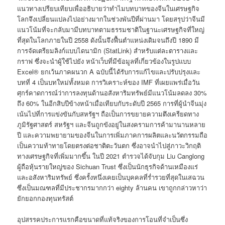
แนวทางเปรียบเทียบเพื่ออธิบายว่าทำไมบทบาทของจีนในเศรษฐกิจ
โลกจึงเปลี่ยนแปลงไปอย่างมากในช่วงพันปีที่ผ่านมา โดยสรุปว่าจีนมี
แนวโน้มที่จะกลับมามีบทบาทตามธรรมชาติในฐานะเศรษฐกิจที่ใหญ่
ที่สุดในโลกภายในปี 2558 ดังนั้นจึงฟื้นตำแหน่งเดิมจนถึงปี 1890 มี
การจัดเตรียมลิงก์แบบไดนามิก (StatLink) สำหรับแต่ละตารางและ
กราฟ ซึ่งจะนำผู้ใช้ไปยัง หน้าเว็บที่มีข้อมูลที่เกี่ยวข้องในรูปแบบ
Excel® ยกเว้นภาคผนวก A ฉบับนี้ได้รับการแก้ไขและปรับปรุงและ
บทที่ 4 เป็นบทใหม่ทั้งหมด การวิเคราะห์ของ IMF ที่เผยแพร่เมื่อวัน
ศุกร์คาดการณ์ว่าการลงทุนด้านอสังหาริมทรัพย์มีแนวโน้มลดลง 30%
ถึง 60% ในอีกสิบปีข้างหน้าเมื่อเทียบกับระดับปี 2565 การที่ผู้นำจีนมุ่ง
เน้นไปที่การแข่งขันกับสหรัฐฯ ถือเป็นการขยายความตึงเครียดทาง
ภูมิรัฐศาสตร์ สหรัฐฯ และจีนถูกขังอยู่ในสงครามการค้ามานานหลาย
ปี และความพยายามของจีนในการเพิ่มภาคการผลิตและนวัตกรรมถือ
เป็นความท้าทายโดยตรงต่อชาติตะวันตก ซึ่งอาจนำไปสู่ภาวะวิกฤติ
ทางเศรษฐกิจที่เพิ่มมากขึ้น ในปี 2021 ตำรวจได้จับกุม Liu Canglong
ผู้ถือหุ้นรายใหญ่ของ Sichuan Trust ซึ่งเป็นนักธุรกิจด้านเหมืองแร่
และอสังหาริมทรัพย์ ซึ่งครั้งหนึ่งเคยเป็นบุคคลที่ร่ำรวยที่สุดในเสฉวน
ซึ่งเป็นมณฑลที่มีประชากรมากกว่า eighty ล้านคน เขาถูกกล่าวหาว่า
ยักยอกกองทุนทรัสต์
อุปสรรคประการแรกคือขนาดที่แท้จริงของการโอนที่จำเป็นซึ่ง