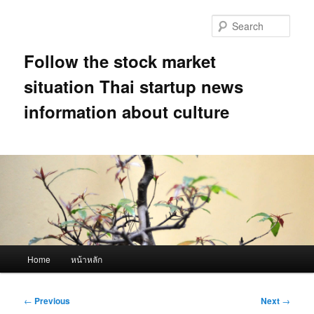
Skip
to
Sear
primary
content
Follow the stock market
situation Thai startup news
information about culture
Main
Home
หน้าหลัก
menu
Post
←
Previous
Next
→
navigation