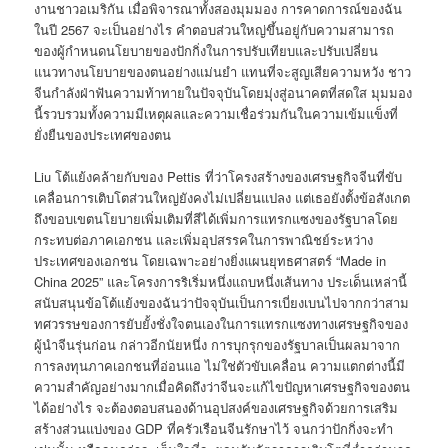
งานชาวอเมริกัน เมื่อพิจารณาทั้งสองมุมมอง การคาดการณ์ของฉัน
ในปี 2567 จะเป็นอย่างไร คำตอบส่วนใหญ่ขึ้นอยู่กับความสามารถ
ของผู้กำหนดนโยบายของปักกิ่งในการปรับเทียบและปรับเปลี่ยน
แนวทางนโยบายของตนอย่างแม่นยำ แทนที่จะสูญเสียความหวัง ชาว
จีนกำลังฝ่าฟันความท้าทายในปัจจุบันโดยมุ่งสู่อนาคตที่สดใส มุมมอง
นี้รวบรวมทั้งความมีเหตุผลและความเชื่อร่วมกันในความเข้มแข็งที่
ยั่งยืนของประเทศของตน
Liu โต้แย้งคล้ายกับของ Pettis ที่ว่าโครงสร้างของเศรษฐกิจจีนที่ขับ
เคลื่อนการเติบโตส่วนใหญ่ยังคงไม่เปลี่ยนแปลง แต่เธอยังตั้งข้อสังเกต
ถึงขอบเขตนโยบายเพิ่มเติมที่สีได้เพิ่มการแทรกแซงของรัฐบาลโดย
กระทบต่อภาคเอกชน และเพิ่มอุปสรรคในการพาณิชย์ระหว่าง
ประเทศของเอกชน โดยเฉพาะอย่างยิ่งแผนยุทธศาสตร์ “Made in
China 2025” และโครงการริเริ่มหนึ่งแถบหนึ่งเส้นทาง ประเด็นเหล่านี้
สนับสนุนข้อโต้แย้งของฉันว่าปัจจุบันเป็นการเบี่ยงเบนไปจากกว่าสาม
ทศวรรษของการยับยั้งชั่งใจตนเองในการแทรกแซงทางเศรษฐกิจของ
ผู้นำจีนรุ่นก่อน กล่าวอีกนัยหนึ่ง การบุกรุกของรัฐบาลเป็นผลมาจาก
การลงทุนภาคเอกชนที่อ่อนแอ ไม่ใช่ตัวขับเคลื่อน ความแตกต่างนี้มี
ความสำคัญอย่างมากเมื่อคิดถึงว่าจีนจะแก้ไขปัญหาเศรษฐกิจของตน
ได้อย่างไร จะต้องตอบสนองด้านอุปสงค์ของเศรษฐกิจด้วยการเสริม
สร้างส่วนแบ่งของ GDP ที่ครัวเรือนจีนรักษาไว้ จนกว่าปักกิ่งจะทำ