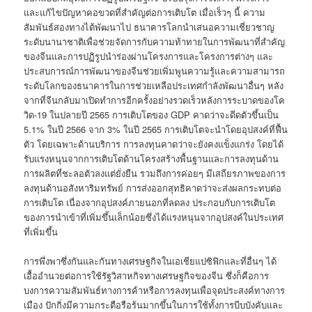
และแก้ไขปัญหาคอขวดที่สำคัญต่อการเติบโต เมื่อเร็วๆ นี้ ความ
สัมพันธ์สองทางได้พัฒนาไป ธนาคารโลกนำเสนอความเชี่ยวชาญ
ระดับนานาชาติเพื่อช่วยจัดการกับความท้าทายในการพัฒนาที่สำคัญ
ของจีนและการปฏิรูปนำร่องผ่านโครงการและโครงการต่างๆ และ
ประสบการณ์การพัฒนาของจีนช่วยเพิ่มพูนความรู้และความสามารถ
ระดับโลกของธนาคารในการช่วยเหลือประเทศกำลังพัฒนาอื่นๆ หลัง
จากที่จีนกลับมาเปิดทำการอีกครั้งอย่างรวดเร็วหลังการระบาดของโค
วิด-19 ในปลายปี 2565 การเติบโตของ GDP คาดว่าจะดีดตัวขึ้นเป็น
5.1% ในปี 2566 จาก 3% ในปี 2565 การเติบโตจะนำโดยอุปสงค์ที่ฟื้น
ตัว โดยเฉพาะด้านบริการ การลงทุนคาดว่าจะยังคงแข็งแกร่ง โดยได้
รับแรงหนุนจากการเติบโตด้านโครงสร้างพื้นฐานและการลงทุนด้าน
การผลิตที่ชะลอตัวลงแต่ยั่งยืน รวมถึงการค่อยๆ มีเสถียรภาพของการ
ลงทุนด้านอสังหาริมทรัพย์ การส่งออกสุทธิคาดว่าจะส่งผลกระทบต่อ
การเติบโต เนื่องจากอุปสงค์ภายนอกที่ลดลง ประกอบกับการเติบโต
ของการนำเข้าที่เพิ่มขึ้นเล็กน้อยซึ่งได้แรงหนุนจากอุปสงค์ในประเทศ
ที่เพิ่มขึ้น
การพึ่งพาซึ่งกันและกันทางเศรษฐกิจในเอเชียแปซิฟิกและที่อื่นๆ ได้
เอื้ออำนวยต่อการใช้รัฐวิสาหกิจทางเศรษฐกิจของจีน ซึ่งก็คือการ
บงการความสัมพันธ์ทางการค้าหรือการลงทุนเพื่อจุดประสงค์ทางการ
เมือง ปักกิ่งมีความกระตือรือร้นมากขึ้นในการใช้ทั้งการบีบบังคับและ