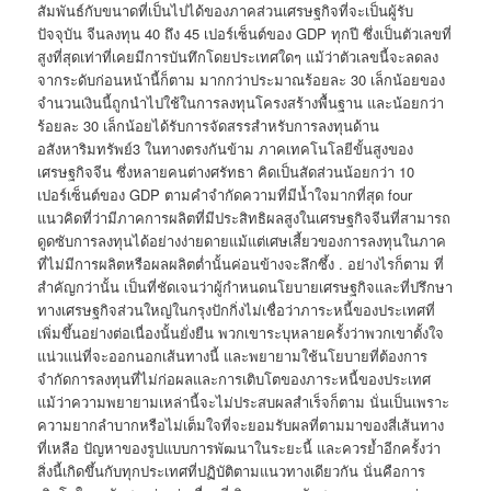
สัมพันธ์กับขนาดที่เป็นไปได้ของภาคส่วนเศรษฐกิจที่จะเป็นผู้รับ
ปัจจุบัน จีนลงทุน 40 ถึง 45 เปอร์เซ็นต์ของ GDP ทุกปี ซึ่งเป็นตัวเลขที่
สูงที่สุดเท่าที่เคยมีการบันทึกโดยประเทศใดๆ แม้ว่าตัวเลขนี้จะลดลง
จากระดับก่อนหน้านี้ก็ตาม มากกว่าประมาณร้อยละ 30 เล็กน้อยของ
จำนวนเงินนี้ถูกนำไปใช้ในการลงทุนโครงสร้างพื้นฐาน และน้อยกว่า
ร้อยละ 30 เล็กน้อยได้รับการจัดสรรสำหรับการลงทุนด้าน
อสังหาริมทรัพย์3 ในทางตรงกันข้าม ภาคเทคโนโลยีขั้นสูงของ
เศรษฐกิจจีน ซึ่งหลายคนต่างศรัทธา คิดเป็นสัดส่วนน้อยกว่า 10
เปอร์เซ็นต์ของ GDP ตามคำจำกัดความที่มีน้ำใจมากที่สุด four
แนวคิดที่ว่ามีภาคการผลิตที่มีประสิทธิผลสูงในเศรษฐกิจจีนที่สามารถ
ดูดซับการลงทุนได้อย่างง่ายดายแม้แต่เศษเสี้ยวของการลงทุนในภาค
ที่ไม่มีการผลิตหรือผลผลิตต่ำนั้นค่อนข้างจะลึกซึ้ง . อย่างไรก็ตาม ที่
สำคัญกว่านั้น เป็นที่ชัดเจนว่าผู้กำหนดนโยบายเศรษฐกิจและที่ปรึกษา
ทางเศรษฐกิจส่วนใหญ่ในกรุงปักกิ่งไม่เชื่อว่าภาระหนี้ของประเทศที่
เพิ่มขึ้นอย่างต่อเนื่องนั้นยั่งยืน พวกเขาระบุหลายครั้งว่าพวกเขาตั้งใจ
แน่วแน่ที่จะออกนอกเส้นทางนี้ และพยายามใช้นโยบายที่ต้องการ
จำกัดการลงทุนที่ไม่ก่อผลและการเติบโตของภาระหนี้ของประเทศ
แม้ว่าความพยายามเหล่านี้จะไม่ประสบผลสำเร็จก็ตาม นั่นเป็นเพราะ
ความยากลำบากหรือไม่เต็มใจที่จะยอมรับผลที่ตามมาของสี่เส้นทาง
ที่เหลือ ปัญหาของรูปแบบการพัฒนาในระยะนี้ และควรย้ำอีกครั้งว่า
สิ่งนี้เกิดขึ้นกับทุกประเทศที่ปฏิบัติตามแนวทางเดียวกัน นั่นคือการ