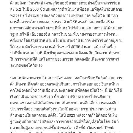
ด้านอสังหาริมทรัพย์ เศรษฐกิจของจีนขยายตัวอย่างเป็นทางการร้อย
ละ 5.2 ในปี 2566 ซึ่งเป็นผลการดำเนินงานที่อ่อนแอที่สุดในรอบหลาย
ทศวรรษ ไม่รวมการชะลอตัวของการแพร่ระบาดของโควิด-19 “เรา
ควรสื่อสารนโยบายต่อสาธารณะด้วยวิธีที่ตรงเป้าหมายเพื่อสร้าง
สภาพแวดล้อมทางนโยบายที่มั่นคง โปร่งใส และคาดการณ์ได้” นายก
รัฐมนตรีหลี่ เฉียงของจีน กล่าวในขณะที่เขาส่งรายงานการทำงาน
ครั้งแรกโดยสรุปเป้าหมายนโยบายประจำปี เยาวชนชาวจีนตกอยู่ภาย
ใต้แรงกดดันในการหางานทำในช่วงไม่กี่ปีที่ผ่านมา แม้ว่าเป็นเรื่อง
ปกติที่คนหนุ่มสาวที่เพิ่งเข้าสู่ตลาดแรงงานต้องเผชิญกับความท้าทาย
ในการหางานที่ดี แต่โอกาสของเยาวชนก็ลดลงอีกเนื่องจากการแพร่
ระบาดของโควิด-19
นอกเหนือจากความไม่สบายใจของตลาดอสังหาริมทรัพย์แล้ว ผลการ
ดำเนินงานที่ตกต่ำของตลาดหุ้นจีนและการไหลออกของเงินทุนที่น่า
ตกใจยังตอกย้ำความเชื่อมั่นของนักลงทุนที่ลดลง เมื่อเร็วๆ นี้ ปักกิ่งได้
เริ่มดำเนินมาตรการเชิงรุก ตั้งแต่การปรับบุคลากรไปจนถึงการ
แทรกแซงตลาดให้มีเสถียรภาพ เพื่อพยายามหลีกเลี่ยงการลดลงอีก
ประการที่สอง รถยนต์พลังงานใหม่มียอดขายรวมประมาณ 5 ล้าน
ล้านหยวนในตลาดรถยนต์จีน ในปี 2023 หลังจากเก้าปีติดต่อกันใน
ฐานะศูนย์กลางการผลิตและการขายรถยนต์ที่ใหญ่ที่สุดในโลก จีนก็
กลายเป็นผู้ส่งออกรถยนต์ชั้นนำของโลก สิ่งที่นักวิเคราะห์ “Peak