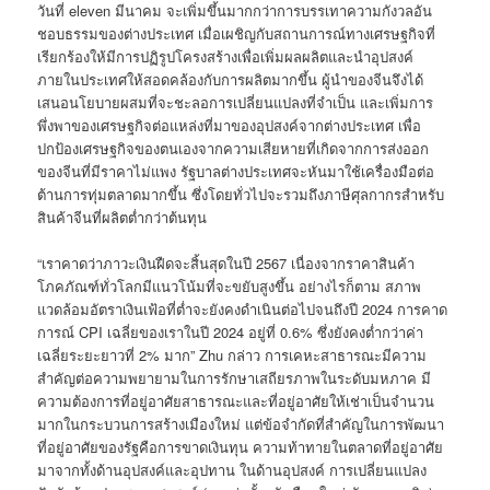
วันที่ eleven มีนาคม จะเพิ่มขึ้นมากกว่าการบรรเทาความกังวลอัน
ชอบธรรมของต่างประเทศ เมื่อเผชิญกับสถานการณ์ทางเศรษฐกิจที่
เรียกร้องให้มีการปฏิรูปโครงสร้างเพื่อเพิ่มผลผลิตและนำอุปสงค์
ภายในประเทศให้สอดคล้องกับการผลิตมากขึ้น ผู้นำของจีนจึงได้
เสนอนโยบายผสมที่จะชะลอการเปลี่ยนแปลงที่จำเป็น และเพิ่มการ
พึ่งพาของเศรษฐกิจต่อแหล่งที่มาของอุปสงค์จากต่างประเทศ เพื่อ
ปกป้องเศรษฐกิจของตนเองจากความเสียหายที่เกิดจากการส่งออก
ของจีนที่มีราคาไม่แพง รัฐบาลต่างประเทศจะหันมาใช้เครื่องมือต่อ
ต้านการทุ่มตลาดมากขึ้น ซึ่งโดยทั่วไปจะรวมถึงภาษีศุลกากรสำหรับ
สินค้าจีนที่ผลิตต่ำกว่าต้นทุน
“เราคาดว่าภาวะเงินฝืดจะสิ้นสุดในปี 2567 เนื่องจากราคาสินค้า
โภคภัณฑ์ทั่วโลกมีแนวโน้มที่จะขยับสูงขึ้น อย่างไรก็ตาม สภาพ
แวดล้อมอัตราเงินเฟ้อที่ต่ำจะยังคงดำเนินต่อไปจนถึงปี 2024 การคาด
การณ์ CPI เฉลี่ยของเราในปี 2024 อยู่ที่ 0.6% ซึ่งยังคงต่ำกว่าค่า
เฉลี่ยระยะยาวที่ 2% มาก” Zhu กล่าว การเคหะสาธารณะมีความ
สำคัญต่อความพยายามในการรักษาเสถียรภาพในระดับมหภาค มี
ความต้องการที่อยู่อาศัยสาธารณะและที่อยู่อาศัยให้เช่าเป็นจำนวน
มากในกระบวนการสร้างเมืองใหม่ แต่ข้อจำกัดที่สำคัญในการพัฒนา
ที่อยู่อาศัยของรัฐคือการขาดเงินทุน ความท้าทายในตลาดที่อยู่อาศัย
มาจากทั้งด้านอุปสงค์และอุปทาน ในด้านอุปสงค์ การเปลี่ยนแปลง