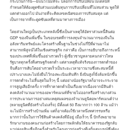
กระบวนการนี้—มีแนวโน้มที่จะ บล็อกการปรับเปลี่ยนโมเดลนี้ที่
กำหนดให้ต้องดูดซับส่วนแบ่งต้นทุนการปรับเปลี่ยนที่ไม่สมส่วน พูดให้
แตกต่างออกไป มันง่ายที่จะคิดเลขคณิตของการปรับสมดุล แต่
เป็นการยากที่จะดูดซับผลที่ตามมาทางการเมือง
โดยส่วนใหญ่เป็นประเภทหลังนี้ซึ่งเป็นสาเหตุให้อัตราส่วนหนี้สินต่อ
GDP ของจีนเพิ่มขึ้น ในขอบเขตที่การลงทุนจำนวนมากของจีนใน
อสังหาริมทรัพย์และโครงสร้างพื้นฐานในช่วงไม่กี่ปีที่ผ่านมาไม่
สามารถพิสูจน์ได้ในเชิงเศรษฐกิจ กล่าวคือ เป็นการอธิบายถึงภาระหนี้
ของประเทศที่เพิ่มขึ้นอย่างรวดเร็ว ผู้เชี่ยวชาญหลายคนกล่าวโทษ
รัฐบาลทุกครั้งที่เศรษฐกิจตกต่ำ แต่สาเหตุที่แท้จริงของการตกต่ำของ
จีนคือการเติบโตอย่างรวดเร็วเป็นระยะเวลายาวนานซึ่งสะสมหนี้ที่
เปราะบางและไม่ยั่งยืนไว้กองพะเนินเทินทึก ยิ่งบินสูงก็ยิ่งล้มหนักขึ้น
การตกต่ำจะไม่สิ้นสุดในเร็วๆ นี้ แต่อย่างน้อยรัฐบาลก็อาจจะกระจาย
การสูญเสียอีกครั้ง การที่ราคาตกต่ำเป็นเรื่องยากเนื่องจากมีสินค้า
คงคลังจำนวนมากของอพาร์ทเมนท์ที่ขายไม่ออกหรือสร้างบางส่วน
การประมาณการอย่างสมเหตุสมผลของจำนวนยูนิตอพาร์ทเมนต์ว่าง
(หลายยูนิตที่ยังสร้างไม่เสร็จ) มีตั้งแต่ 50 ถึงมากกว่า 100 ล้าน แม้ว่า
จะไม่มีการสร้างบ้านเพิ่ม แต่ก็อาจต้องใช้เวลาหนึ่งทศวรรษหรือ
มากกว่านั้นในการใช้สินค้าคงคลังที่มีอยู่ เมื่อเร็วๆ นี้ ปักกิ่งพยายาม
รักษางานของคนงานก่อสร้างโดยการผลักดันให้ธนาคารของรัฐกลับ
มาปล่อยสินเชื่ออีกครั้งสำหรับโครงการก่อสร้างที่เสร็จสมบูรณ์ซึ่งต้อง