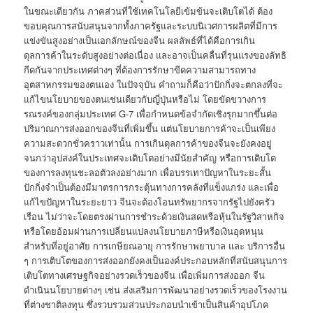
ในขณะเดียวกัน ภาคส่วนที่ใช้เทคโนโลยีเข้มข้นจะเติบโตได้ ต้อง
ขอบคุณการสนับสนุนจากทั้งภาครัฐและระบบนิเวศการผลิตที่มีการ
แข่งขันสูงอย่างเป็นเอกลักษณ์ของจีน ผลลัพธ์ที่ได้คือการเกิน
ดุลการค้าในระดับสูงอย่างต่อเนื่อง และอาจเป็นคลื่นที่รุนแรงของลัทธิ
กีดกันจากประเทศต่างๆ ที่ต้องการรักษาขีดความสามารถทาง
อุตสาหกรรมของตนเอง ในปัจจุบัน คำถามก็คือว่าปักกิ่งจะตกลงที่จะ
แก้ไขนโยบายของตนเช่นเดียวกับญี่ปุ่นหรือไม่ โดยขัดขวางการ
รณรงค์ของกลุ่มประเทศ G-7 เพื่อกำหนดข้อจำกัดเชิงรุกมากขึ้นต่อ
ปริมาณการส่งออกของจีนที่เพิ่มขึ้น แต่นโยบายการค้าจะเป็นเพียง
ความสะดวกชั่วคราวเท่านั้น การเกินดุลการค้าของจีนจะยังคงอยู่
จนกว่าอุปสงค์ในประเทศจะเติบโตอย่างมีนัยสำคัญ หรือการเติบโต
ของการลงทุนชะลอตัวลงอย่างมาก เพื่อบรรเทาปัญหาในระยะสั้น
ปักกิ่งจำเป็นต้องมีมาตรการกระตุ้นทางการคลังที่แข็งแกร่ง และเพื่อ
แก้ไขปัญหาในระยะยาว จีนจะต้องโอนทรัพยากรจากรัฐไปยังครัว
เรือน ไม่ว่าจะโดยตรงผ่านการชำระด้วยเงินสดหรือหุ้นในรัฐวิสาหกิจ
หรือโดยอ้อมผ่านการเปลี่ยนแปลงนโยบายภาษีหรือเงินอุดหนุน
สำหรับที่อยู่อาศัย การเกษียณอายุ การรักษาพยาบาล และ บริการอื่น
ๆ การเติบโตของการส่งออกยังคงเป็นองค์ประกอบหลักที่สนับสนุนการ
เติบโตทางเศรษฐกิจอย่างรวดเร็วของจีน เพื่อเพิ่มการส่งออก จีน
ดำเนินนโยบายต่างๆ เช่น ส่งเสริมการพัฒนาอย่างรวดเร็วของโรงงาน
ที่ต่างชาติลงทุน ซึ่งรวบรวมส่วนประกอบนำเข้าเป็นสินค้าอุปโภค