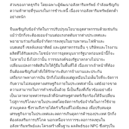
ส่วนของภาคธุรกิจ โดยเฉพาะผู้พัฒนาอสังหาริมทรัพย์ กำลังเผชิญกับ
ความท้าทายที่รุนแรงในการชำระหนี้ เนื่องจากอสังหาริมทรัพย์ตกต่ำ
อย่างหนัก
จีนเผชิญกับข้อจำกัดในการปรับปรุงนโยบายอุตสาหกรรมด้วยเช่นกัน
แม้ว่าปักกิ่งจะต้องยอมจำนนต่อแรงกดดันจากต่างประเทศและ
พยายามร่วมกันเพื่อจำกัดการลงทุนในยานพาหนะไฟฟ้าและ
แบตเตอรี่ เซลล์แสงอาทิตย์ และอุตสาหกรรมอื่น ๆ บริษัทและโรงงาน
ผลิตที่ได้รับผลประโยชน์จากการอุดหนุนจากรัฐบาลก่อนหน้านี้ก็จะ
ไม่หายไป ยิ่งไปกว่านั้น การรณรงค์ของรัฐบาลกลางไม่น่าจะ
เปลี่ยนแปลงการตัดสินใจให้กู้ยืมในพื้นที่ได้ เนื่องจากเจ้าหน้าที่ท้อง
ถิ่นต้องเผชิญกับคำสั่งให้รักษาระดับการจ้างงานและประกัน
เสถียรภาพทางการเงิน ปักกิ่งไม่เพียงแต่ดูเหมือนไม่เต็มใจที่จะจัดการ
กับความไม่สมดุลทางเศรษฐกิจภายในประเทศเท่านั้น แต่ยังอาจขาด
ความสามารถในการทำเช่นนั้นด้วย นี่เป็นเรื่องที่เกี่ยวข้องอย่างยิ่ง
เป็นเวลาหลายทศวรรษแล้วที่นักเศรษฐศาสตร์เรียกร้องให้จีนเปลี่ยน
ไปสู่การบริโภคภายในประเทศโดยจัดการกับข้อจำกัดในการใช้จ่าย
ส่วนบุคคล ซึ่งรวมถึงรายได้ครัวเรือนที่ไม่เพียงพอ เพื่อปรับสมดุล
เศรษฐกิจภายในประเทศและลดการเกินดุลการค้าของประเทศ ปักกิ่ง
ต้องส่งเสริมการบริโภค นอกเหนือจากการชะลอการลงทุนใน
อสังหาริมทรัพย์และโครงสร้างพื้นฐาน ผลลัพธ์ของ NPC ซึ่งสรุปใน