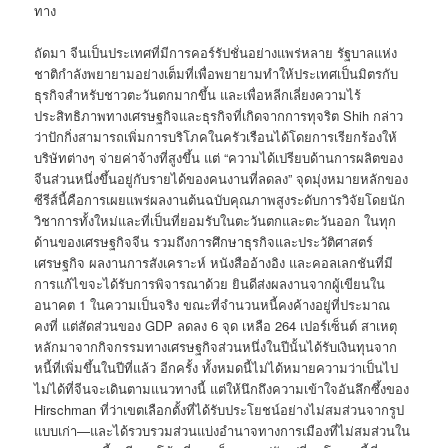
ทาง
ถัดมา จีนเป็นประเทศที่มีการคอร์รัปชั่นอย่างแพร่หลาย รัฐบาลแห่ง
ชาติกำลังพยายามอย่างเต็มที่เพื่อพยายามทำให้ประเทศเป็นมิตรกับ
ธุรกิจสำหรับชาวตะวันตกมากขึ้น และเพื่อหลีกเลี่ยงความไร้
ประสิทธิภาพทางเศรษฐกิจและธุรกิจที่เกิดจากการทุจริต Shih กล่าว
ว่าปักกิ่งสามารถเพิ่มการบริโภคในครัวเรือนได้โดยการเรียกร้องให้
บริษัทต่างๆ จ่ายค่าจ้างที่สูงขึ้น แต่ “ความได้เปรียบด้านการผลิตของ
จีนส่วนหนึ่งขึ้นอยู่กับรายได้ของคนงานที่ลดลง” จุดมุ่งหมายหลักของ
ซีรีส์นี้คือการเผยแพร่ผลงานต้นฉบับคุณภาพสูงระดับการวิจัยโดยนัก
วิชาการทั้งใหม่และที่เป็นที่ยอมรับในตะวันตกและตะวันออก ในทุก
ด้านของเศรษฐกิจจีน รวมถึงการศึกษาธุรกิจและประวัติศาสตร์
เศรษฐกิจ ผลงานการสังเคราะห์ หนังสืออ้างอิง และคอลเลกชันที่มี
การแก้ไขจะได้รับการพิจารณาด้วย ยินดีส่งผลงานจากผู้เขียนใน
อนาคต 1 ในความเป็นจริง ขณะที่จำนวนหนี้คงค้างอยู่ที่ประมาณ
คงที่ แต่สัดส่วนของ GDP ลดลง 6 จุด เหลือ 264 เปอร์เซ็นต์ สาเหตุ
หลักมาจากกิจกรรมทางเศรษฐกิจส่วนหนึ่งในปีนั้นได้รับเงินทุนจาก
หนี้ที่เพิ่มขึ้นในปีที่แล้ว อีกครั้ง ทั้งหมดนี้ไม่ได้หมายความว่าเป็นไป
ไม่ได้ที่จีนจะเดินตามแนวทางนี้ แต่ให้นึกถึงความเข้าใจอันลึกซึ้งของ
Hirschman ที่ว่าเขตเลือกตั้งที่ได้รับประโยชน์อย่างไม่สมส่วนจากรูป
แบบเก่า—และได้รวบรวมส่วนแบ่งอำนาจทางการเมืองที่ไม่สมส่วนใน