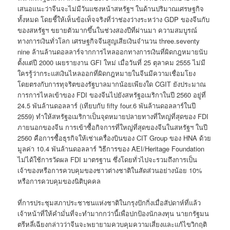
เสนอแนะว่าจีนจะไม่มีวันแซงหน้าสหรัฐฯ ในด้านปริมาณเศรษฐกิจ
ทั้งหมด โดยชี้ให้เห็นข้อเท็จจริงที่ว่าช่องว่างระหว่าง GDP ของจีนกับ
ของสหรัฐฯ ขยายตัวมากขึ้นในช่วงสองปีที่ผ่านมา ความสมบูรณ์
ทางการเงินทั่วโลก เศรษฐกิจจีนสูญเสียเงินจำนวน three.seventy
nine ล้านล้านดอลลาร์จากการไหลออกทางการเงินที่ผิดกฎหมายนับ
ตั้งแต่ปี 2000 เผยรายงาน GFI ใหม่ เมื่อวันที่ 25 ตุลาคม 2555 ไม่มี
ใครรู้ว่ากระแสเงินไหลออกที่ผิดกฎหมายในจีนมีความเชื่อมโยง
โดยตรงกับการทุจริตของรัฐบาลมากน้อยเพียงใด CGIT ยังประมาณ
การการไหลเข้าของ FDI ของจีนไปยังสหรัฐอเมริกาในปี 2560 อยู่ที่
24.5 พันล้านดอลลาร์ (เทียบกับ fifty four.6 พันล้านดอลลาร์ในปี
2559) ทำให้สหรัฐอเมริกาเป็นจุดหมายปลายทางที่ใหญ่ที่สุดของ FDI
ภายนอกของจีน การเข้าซื้อกิจการที่ใหญ่ที่สุดของจีนในสหรัฐฯ ในปี
2560 คือการซื้อธุรกิจให้เช่าเครื่องบินของ CIT Group ของ HNA ด้วย
มูลค่า 10.4 พันล้านดอลลาร์ วิธีการของ AEI/Heritage Foundation
ไม่ได้ใช้การวัดผล FDI มาตรฐาน ซึ่งโดยทั่วไปจะรวมถึงการเป็น
เจ้าของหรือการควบคุมของชาวต่างชาติในสัดส่วนอย่างน้อย 10%
หรือการควบคุมของนิติบุคคล
ที่การประชุมสภาประชาชนแห่งชาติในกรุงปักกิ่งเมื่อสัปดาห์ที่แล้ว
เจ้าหน้าที่ให้คำมั่นที่จะทำมากกว่านี้เพื่อปกป้องนักลงทุน นายกรัฐมน
ตรีหลี่เฉียงกล่าวว่าจีนจะพยายามควบคุมความเสี่ยงและแก้ไขวิกฤติ