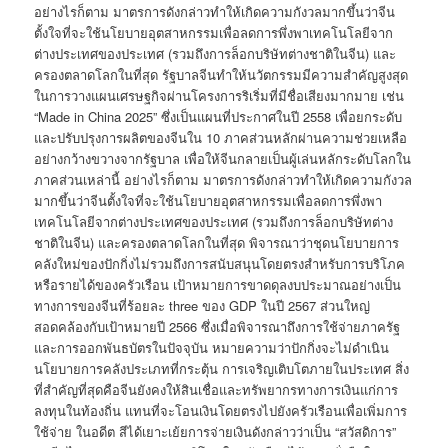
อย่างไรก็ตาม มาตรการดังกล่าวทำให้เกิดความกังวลมากขึ้นว่าจีน
ตั้งใจที่จะใช้นโยบายอุตสาหกรรมเพื่อลดการพึ่งพาเทคโนโลยีจาก
ต่างประเทศของประเทศ (รวมถึงการล็อกบริษัทต่างชาติในจีน) และ
ครองตลาดโลกในที่สุด รัฐบาลจีนทำให้นวัตกรรมมีความสำคัญสูงสุด
ในการวางแผนเศรษฐกิจผ่านโครงการริเริ่มที่มีชื่อเสียงมากมาย เช่น
“Made in China 2025” ซึ่งเป็นแผนที่ประกาศในปี 2558 เพื่อยกระดับ
และปรับปรุงการผลิตของจีนใน 10 ภาคส่วนหลักผ่านความช่วยเหลือ
อย่างกว้างขวางจากรัฐบาล เพื่อให้จีนกลายเป็นผู้เล่นหลักระดับโลกใน
ภาคส่วนเหล่านี้ อย่างไรก็ตาม มาตรการดังกล่าวทำให้เกิดความกังวล
มากขึ้นว่าจีนตั้งใจที่จะใช้นโยบายอุตสาหกรรมเพื่อลดการพึ่งพา
เทคโนโลยีจากต่างประเทศของประเทศ (รวมถึงการล็อกบริษัทต่าง
ชาติในจีน) และครองตลาดโลกในที่สุด พิจารณาว่าชุดนโยบายการ
คลังใหม่ของปักกิ่งไม่รวมถึงการสนับสนุนโดยตรงสำหรับการบริโภค
หรือรายได้ของครัวเรือน เป้าหมายการขาดดุลงบประมาณอย่างเป็น
ทางการของจีนที่ร้อยละ three ของ GDP ในปี 2567 ส่วนใหญ่
สอดคล้องกับเป้าหมายปี 2566 ซึ่งเมื่อพิจารณาถึงการใช้จ่ายภาครัฐ
และการออกพันธบัตรในปัจจุบัน หมายความว่าปักกิ่งจะไม่ดำเนิน
นโยบายการคลังประเภทที่กระตุ้น การเจริญเติบโตภายในประเทศ สิ่ง
ที่สำคัญที่สุดคือจีนยังคงให้สินเชื่อและทรัพยากรทางการเงินแก่การ
ลงทุนในท้องถิ่น แทนที่จะโอนเงินโดยตรงไปยังครัวเรือนเพื่อเพิ่มการ
ใช้จ่าย ในอดีต สีได้เยาะเย้ยการจ่ายเงินดังกล่าวว่าเป็น “สวัสดิการ”