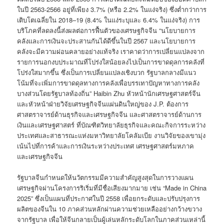
ในปี 2563-2566 อยู่ที่เพียง 3.7% (หรือ 2.2% ในแง่จริง) ซึ่งต่ำกว่าการ
เติบโตเฉลี่ยใน 2018–19 (8.4% ในแง่ระบุและ 6.4% ในแง่จริง) การ
บริโภคที่ลดลงนี้ส่งผลต่อการฟื้นตัวของเศรษฐกิจจีน “นโยบายการ
คลังและการเงินจะประสานกันได้ดีขึ้นในปี 2567 และนโยบายการ
คลังจะมีความผ่อนคลายอย่างแท้จริง เราคาดว่าการเปลี่ยนแปลงจาก
รายการนอกงบประมาณที่โปร่งใสน้อยลงไปเป็นการขาดดุลการคลังที่
โปร่งใสมากขึ้น ซึ่งเป็นการเปลี่ยนแปลงเชิงบวก รัฐบาลกลางมีแนว
โน้มที่จะเพิ่มการขาดดุลทางการคลังเพื่อบรรเทาปัญหาทางการคลัง
บางส่วนโดยรัฐบาลท้องถิ่น” Haibin Zhu หัวหน้านักเศรษฐศาสตร์จีน
และหัวหน้าฝ่ายวิจัยเศรษฐกิจจีนแผ่นดินใหญ่ของ J.P. ต้องการ
ศาสตราจารย์ด้านธุรกิจและเศรษฐกิจจีน และศาสตราจารย์ด้านการ
เงินและเศรษฐศาสตร์ ที่บัณฑิตวิทยาลัยธุรกิจและคณะกิจการระหว่าง
ประเทศและสาธารณะแห่งมหาวิทยาลัยโคลัมเบีย งานวิจัยของเขามุ่ง
เน้นไปที่การค้าและการเงินระหว่างประเทศ เศรษฐศาสตร์มหภาค
และเศรษฐกิจจีน
รัฐบาลจีนกำหนดให้นวัตกรรมมีความสำคัญสูงสุดในการวางแผน
เศรษฐกิจผ่านโครงการริเริ่มที่มีชื่อเสียงมากมาย เช่น “Made in China
2025” ซึ่งเป็นแผนที่ประกาศในปี 2558 เพื่อยกระดับและปรับปรุงการ
ผลิตของจีนใน 10 ภาคส่วนหลักผ่านความช่วยเหลืออย่างกว้างขวาง
จากรัฐบาล เพื่อให้จีนกลายเป็นผู้เล่นหลักระดับโลกในภาคส่วนเหล่านี้