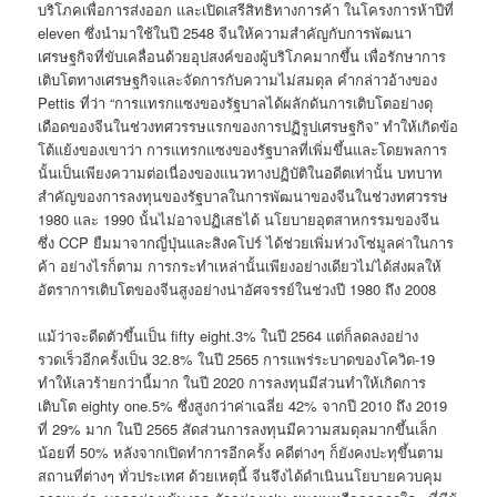
บริโภคเพื่อการส่งออก และเปิดเสรีสิทธิทางการค้า ในโครงการห้าปีที่
eleven ซึ่งนำมาใช้ในปี 2548 จีนให้ความสำคัญกับการพัฒนา
เศรษฐกิจที่ขับเคลื่อนด้วยอุปสงค์ของผู้บริโภคมากขึ้น เพื่อรักษาการ
เติบโตทางเศรษฐกิจและจัดการกับความไม่สมดุล คำกล่าวอ้างของ
Pettis ที่ว่า “การแทรกแซงของรัฐบาลได้ผลักดันการเติบโตอย่างดุ
เดือดของจีนในช่วงทศวรรษแรกของการปฏิรูปเศรษฐกิจ” ทำให้เกิดข้อ
โต้แย้งของเขาว่า การแทรกแซงของรัฐบาลที่เพิ่มขึ้นและโดยพลการ
นั้นเป็นเพียงความต่อเนื่องของแนวทางปฏิบัติในอดีตเท่านั้น บทบาท
สำคัญของการลงทุนของรัฐบาลในการพัฒนาของจีนในช่วงทศวรรษ
1980 และ 1990 นั้นไม่อาจปฏิเสธได้ นโยบายอุตสาหกรรมของจีน
ซึ่ง CCP ยืมมาจากญี่ปุ่นและสิงคโปร์ ได้ช่วยเพิ่มห่วงโซ่มูลค่าในการ
ค้า อย่างไรก็ตาม การกระทำเหล่านั้นเพียงอย่างเดียวไม่ได้ส่งผลให้
อัตราการเติบโตของจีนสูงอย่างน่าอัศจรรย์ในช่วงปี 1980 ถึง 2008
แม้ว่าจะดีดตัวขึ้นเป็น fifty eight.3% ในปี 2564 แต่ก็ลดลงอย่าง
รวดเร็วอีกครั้งเป็น 32.8% ในปี 2565 การแพร่ระบาดของโควิด-19
ทำให้เลวร้ายกว่านี้มาก ในปี 2020 การลงทุนมีส่วนทำให้เกิดการ
เติบโต eighty one.5% ซึ่งสูงกว่าค่าเฉลี่ย 42% จากปี 2010 ถึง 2019
ที่ 29% มาก ในปี 2565 สัดส่วนการลงทุนมีความสมดุลมากขึ้นเล็ก
น้อยที่ 50% หลังจากเปิดทำการอีกครั้ง คดีต่างๆ ก็ยังคงปะทุขึ้นตาม
สถานที่ต่างๆ ทั่วประเทศ ด้วยเหตุนี้ จีนจึงได้ดำเนินนโยบายควบคุม