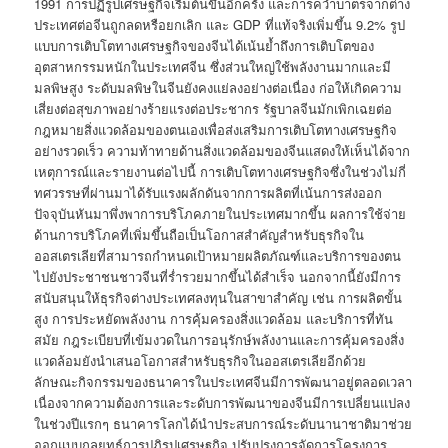
1991 การปฏิรูปเศรษฐกิจเริ่มต้นขึ้นอีกครั้ง และการคว่ำบาตรจากต่าง
ประเทศต่อจีนถูกลดหรือยกเลิก และ GDP ที่แท้จริงเพิ่มขึ้น 9.2% รูป
แบบการเติบโตทางเศรษฐกิจของจีนได้เน้นย้ำถึงการเติบโตของ
อุตสาหกรรมหนักในประเทศจีน ซึ่งส่วนใหญ่ใช้พลังงานมากและมี
มลพิษสูง ระดับมลพิษในจีนยังคงแย่ลงอย่างต่อเนื่อง ก่อให้เกิดความ
เสี่ยงต่อสุขภาพอย่างร้ายแรงต่อประชากร รัฐบาลจีนมักเพิกเฉยต่อ
กฎหมายสิ่งแวดล้อมของตนเองเพื่อส่งเสริมการเติบโตทางเศรษฐกิจ
อย่างรวดเร็ว ความท้าทายด้านสิ่งแวดล้อมของจีนแสดงให้เห็นได้จาก
เหตุการณ์และรายงานต่อไปนี้ การเติบโตทางเศรษฐกิจซึ่งในช่วงไม่กี่
ทศวรรษที่ผ่านมาได้รับแรงผลักดันจากการผลิตที่เน้นการส่งออก
ปัจจุบันหันมาพึ่งพาการบริโภคภายในประเทศมากขึ้น ผลการใช้จ่าย
ด้านการบริโภคที่เพิ่มขึ้นถือเป็นโอกาสสำคัญสำหรับธุรกิจใน
ออสเตรเลียที่สามารถกำหนดเป้าหมายผลิตภัณฑ์และบริการของตน
ไปยังประชาชนชาวจีนที่ร่ำรวยมากขึ้นได้สำเร็จ นอกจากนี้ยังมีการ
สนับสนุนให้ธุรกิจต่างประเทศลงทุนในสาขาสำคัญ เช่น การผลิตขั้น
สูง การประหยัดพลังงาน การคุ้มครองสิ่งแวดล้อม และบริการที่ทัน
สมัย กฎระเบียบที่เข้มงวดในการอนุรักษ์พลังงานและการคุ้มครองสิ่ง
แวดล้อมยังนำเสนอโอกาสสำหรับธุรกิจในออสเตรเลียอีกด้วย
ลักษณะกิจกรรมของธนาคารในประเทศจีนมีการพัฒนาอยู่ตลอดเวลา
เนื่องจากความต้องการและระดับการพัฒนาของจีนมีการเปลี่ยนแปลง
ในช่วงปีแรกๆ ธนาคารโลกได้นำประสบการณ์ระดับนานาชาติมาช่วย
ออกแบบกลยุทธ์การปฏิรูปเศรษฐกิจ ปรับปรุงการจัดการโครงการ