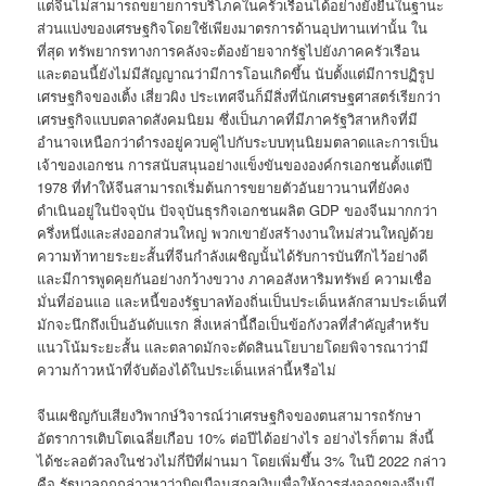
แต่จีนไม่สามารถขยายการบริโภคในครัวเรือนได้อย่างยั่งยืนในฐานะ
ส่วนแบ่งของเศรษฐกิจโดยใช้เพียงมาตรการด้านอุปทานเท่านั้น ใน
ที่สุด ทรัพยากรทางการคลังจะต้องย้ายจากรัฐไปยังภาคครัวเรือน
และตอนนี้ยังไม่มีสัญญาณว่ามีการโอนเกิดขึ้น นับตั้งแต่มีการปฏิรูป
เศรษฐกิจของเติ้ง เสี่ยวผิง ประเทศจีนก็มีสิ่งที่นักเศรษฐศาสตร์เรียกว่า
เศรษฐกิจแบบตลาดสังคมนิยม ซึ่งเป็นภาคที่มีภาครัฐวิสาหกิจที่มี
อำนาจเหนือกว่าดำรงอยู่ควบคู่ไปกับระบบทุนนิยมตลาดและการเป็น
เจ้าของเอกชน การสนับสนุนอย่างแข็งขันขององค์กรเอกชนตั้งแต่ปี
1978 ที่ทำให้จีนสามารถเริ่มต้นการขยายตัวอันยาวนานที่ยังคง
ดำเนินอยู่ในปัจจุบัน ปัจจุบันธุรกิจเอกชนผลิต GDP ของจีนมากกว่า
ครึ่งหนึ่งและส่งออกส่วนใหญ่ พวกเขายังสร้างงานใหม่ส่วนใหญ่ด้วย
ความท้าทายระยะสั้นที่จีนกำลังเผชิญนั้นได้รับการบันทึกไว้อย่างดี
และมีการพูดคุยกันอย่างกว้างขวาง ภาคอสังหาริมทรัพย์ ความเชื่อ
มั่นที่อ่อนแอ และหนี้ของรัฐบาลท้องถิ่นเป็นประเด็นหลักสามประเด็นที่
มักจะนึกถึงเป็นอันดับแรก สิ่งเหล่านี้ถือเป็นข้อกังวลที่สำคัญสำหรับ
แนวโน้มระยะสั้น และตลาดมักจะตัดสินนโยบายโดยพิจารณาว่ามี
ความก้าวหน้าที่จับต้องได้ในประเด็นเหล่านี้หรือไม่
จีนเผชิญกับเสียงวิพากษ์วิจารณ์ว่าเศรษฐกิจของตนสามารถรักษา
อัตราการเติบโตเฉลี่ยเกือบ 10% ต่อปีได้อย่างไร อย่างไรก็ตาม สิ่งนี้
ได้ชะลอตัวลงในช่วงไม่กี่ปีที่ผ่านมา โดยเพิ่มขึ้น 3% ในปี 2022 กล่าว
คือ รัฐบาลถูกกล่าวหาว่าบิดเบือนสกุลเงินเพื่อให้การส่งออกของจีนมี