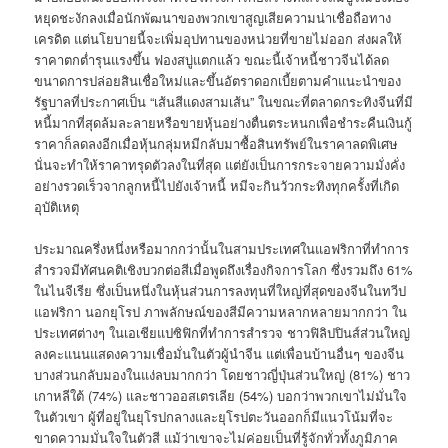
หยุดชะงักลงเมื่อนักพัฒนาของพวกเขาสูญเสียความน่าเชื่อถือทาง
เครดิต แต่นโยบายนี้จะเพิ่มอุปทานของหน่วยที่ขายไม่ออก ส่งผลให้
ราคาตกต่ำรุนแรงขึ้น ฟองสบู่แตกแล้ว ขณะนี้เจ้าหนี้ชาวจีนได้ลด
ขนาดการปล่อยสินเชื่อใหม่และขึ้นอัตราดอกเบี้ยตามคำแนะนำของ
รัฐบาลที่ประกาศเป็น “เส้นสีแดงสามเส้น” ในขณะที่ตลาดกระทิงจีนที่มี
หนี้มากที่สุดล้มละลายหรือขายหุ้นอย่างตื่นตระหนกเพื่อชำระคืนเงินกู้
ราคาก็ลดลงอีกเมื่อหุ้นกลุ่มหมีกลับมาซื้อสินทรัพย์ในราคาลดพิเศษ
นั่นจะทำให้ราคาทรุดตัวลงในที่สุด แต่ยังเป็นการกระจายความมั่งคั่ง
อย่างรวดเร็วจากลูกหนี้ไปยังเจ้าหนี้ หมีจะกินวัวกระทิงทุกครั้งที่เกิด
อุบัติเหตุ
ประมาณครึ่งหนึ่งหรือมากกว่านั้นในสามประเทศในแอฟริกาที่ทำการ
สำรวจมีทัศนคติเชิงบวกต่อสีเมื่อพูดถึงเรื่องกิจการโลก ซึ่งรวมถึง 61%
ในไนจีเรีย ซึ่งเป็นหนึ่งในหุ้นส่วนการลงทุนที่ใหญ่ที่สุดของจีนในทวีป
แอฟริกา นอกยุโรป ภาพลักษณ์ของสีมีความหลากหลายมากกว่า ใน
ประเทศต่างๆ ในเอเชียแปซิฟิกที่ทำการสำรวจ ชาวฟิลิปปินส์ส่วนใหญ่
ลงคะแนนแสดงความเชื่อมั่นในตัวผู้นำจีน แต่เพื่อนบ้านอื่นๆ ของจีน
บางส่วนกลับมองในแง่ลบมากกว่า โดยชาวญี่ปุ่นส่วนใหญ่ (81%) ชาว
เกาหลีใต้ (74%) และชาวออสเตรเลีย (54%) บอกว่าพวกเขาไม่มั่นใจ
ในตัวเขา ผู้ที่อยู่ในยุโรปกลางและยุโรปตะวันออกก็มีแนวโน้มที่จะ
ขาดความมั่นใจในตัวสี แม้ว่าเขาจะไม่ค่อยเป็นที่รู้จักทั่วทั้งภูมิภาค