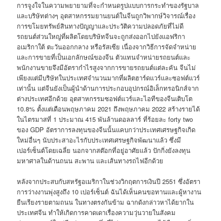
การจูงใจในความพยายามที่จะกำหนดรูปแบบการกระทำของรัฐบาล
และบริษัทต่างๆ อุตสาหกรรมยานยนต์ในจีนถูกวิพากษ์วิจารณ์เรื่อง
การขโมยทรัพย์สินทางปัญญาและประวัติความปลอดภัยที่ไม่ดี
รถยนต์ส่วนใหญ่ที่ผลิตโดยบริษัทจีนจะถูกส่งออกไปยังแอฟริกา
อเมริกาใต้ ตะวันออกกลาง หรือรัสเซีย เนื่องจากวิธีการจัดจำหน่าย
และการขายที่เป็นเอกลักษณ์ของจีน ตัวแทนจำหน่ายรถยนต์และ
พนักงานขายจึงมีอัตรากำไรสูงจากการขายรถยนต์แต่ละคัน จีนไม่
เพียงแต่มีบริษัทในประเทศจำนวนมากที่ผลิตฮาร์ดแวร์และซอฟต์แวร์
เท่านั้น แต่จีนยังเป็นผู้นำด้านการประกอบอุปกรณ์อิเล็กทรอนิกส์จาก
ต่างประเทศอีกด้วย อุตสาหกรรมซอฟต์แวร์และไอทีของจีนเติบโต
10.8% ตั้งแต่เดือนพฤษภาคม 2021 ถึงพฤษภาคม 2022 สร้างรายได้
ในไตรมาสที่ 1 ประมาณ 415 พันล้านดอลลาร์ ที่ร้อยละ forty two
ของ GDP อัตราการลงทุนของจีนนั้นแคบกว่าประเทศเศรษฐกิจเกิด
ใหม่อื่นๆ นับประสาอะไรกับประเทศเศรษฐกิจพัฒนาแล้ว ซึ่งมี
เปอร์เซ็นต์โดยเฉลี่ย นอกจากสต๊อกที่อยู่อาศัยแล้ว ปักกิ่งยังลงทุน
มหาศาลในด้านถนน สะพาน และเส้นทางรถไฟอีกด้วย
หลังจากประสบกับสหรัฐอเมริกาในช่วงวิกฤตการเงินปี 2551 ซึ่งอัตรา
การว่างงานพุ่งสูงถึง 10 เปอร์เซ็นต์ ฉันได้เห็นคนขอทานและผู้หางาน
ยืนเรียงรายตามถนน ในทางตรงกันข้าม ฉากดังกล่าวหาได้ยากใน
ประเทศจีน ทำให้เกิดการคาดเดาเรื่องความวุ่นวายในสังคม