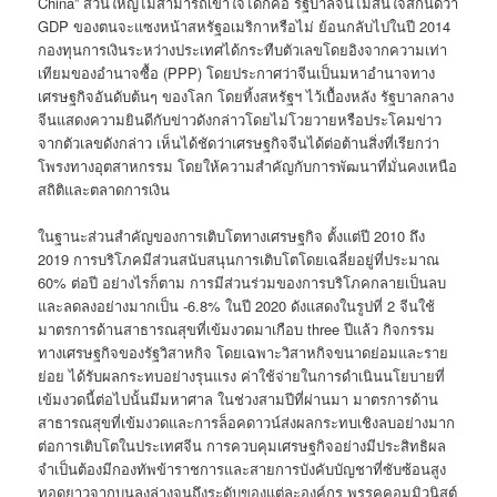
China” ส่วนใหญ่ไม่สามารถเข้าใจได้ก็คือ รัฐบาลจีนไม่สนใจสักนิดว่า
GDP ของตนจะแซงหน้าสหรัฐอเมริกาหรือไม่ ย้อนกลับไปในปี 2014
กองทุนการเงินระหว่างประเทศได้กระทืบตัวเลขโดยอิงจากความเท่า
เทียมของอำนาจซื้อ (PPP) โดยประกาศว่าจีนเป็นมหาอำนาจทาง
เศรษฐกิจอันดับต้นๆ ของโลก โดยทิ้งสหรัฐฯ ไว้เบื้องหลัง รัฐบาลกลาง
จีนแสดงความยินดีกับข่าวดังกล่าวโดยไม่โวยวายหรือประโคมข่าว
จากตัวเลขดังกล่าว เห็นได้ชัดว่าเศรษฐกิจจีนได้ต่อต้านสิ่งที่เรียกว่า
โพรงทางอุตสาหกรรม โดยให้ความสำคัญกับการพัฒนาที่มั่นคงเหนือ
สถิติและตลาดการเงิน
ในฐานะส่วนสำคัญของการเติบโตทางเศรษฐกิจ ตั้งแต่ปี 2010 ถึง
2019 การบริโภคมีส่วนสนับสนุนการเติบโตโดยเฉลี่ยอยู่ที่ประมาณ
60% ต่อปี อย่างไรก็ตาม การมีส่วนร่วมของการบริโภคกลายเป็นลบ
และลดลงอย่างมากเป็น -6.8% ในปี 2020 ดังแสดงในรูปที่ 2 จีนใช้
มาตรการด้านสาธารณสุขที่เข้มงวดมาเกือบ three ปีแล้ว กิจกรรม
ทางเศรษฐกิจของรัฐวิสาหกิจ โดยเฉพาะวิสาหกิจขนาดย่อมและราย
ย่อย ได้รับผลกระทบอย่างรุนแรง ค่าใช้จ่ายในการดำเนินนโยบายที่
เข้มงวดนี้ต่อไปนั้นมีมหาศาล ในช่วงสามปีที่ผ่านมา มาตรการด้าน
สาธารณสุขที่เข้มงวดและการล็อคดาวน์ส่งผลกระทบเชิงลบอย่างมาก
ต่อการเติบโตในประเทศจีน การควบคุมเศรษฐกิจอย่างมีประสิทธิผล
จำเป็นต้องมีกองทัพข้าราชการและสายการบังคับบัญชาที่ซับซ้อนสูง
ทอดยาวจากบนลงล่างจนถึงระดับของแต่ละองค์กร พรรคคอมมิวนิสต์