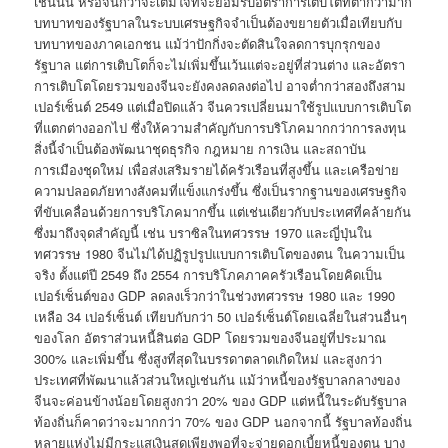
เช่นนั้น หรือจนกว่าจะเต็มใจที่จะยอมรับอัตราการเติบโตที่ต่ำกว่ามาก
บทบาทของรัฐบาลในระบบเศรษฐกิจจำเป็นต้องขยายตัวเมื่อเทียบกับ
บทบาทของภาคเอกชน แม้ว่าปักกิ่งจะตัดสินใจลดการบุกรุกของ
รัฐบาล แต่การเติบโตก็จะไม่เพิ่มขึ้นเว้นแต่จะอยู่ที่ส่วนต่าง และอัตรา
การเติบโตโดยรวมของจีนจะยังคงลดลงต่อไป อาจต่ำกว่าสองถึงสาม
เปอร์เซ็นต์ 2549 แต่เมื่อปิดแล้ว จีนควรเปลี่ยนมาใช้รูปแบบการเติบโต
ที่แตกต่างออกไป ซึ่งให้ความสำคัญกับการบริโภคมากกว่าการลงทุน
สิ่งนี้จำเป็นต้องพัฒนาชุดธุรกิจ กฎหมาย การเงิน และสถาบัน
การเมืองชุดใหม่ เพื่อส่งเสริมรายได้ครัวเรือนที่สูงขึ้น และเครือข่าย
ความปลอดภัยทางสังคมที่แข็งแกร่งขึ้น ซึ่งเป็นรากฐานของเศรษฐกิจ
ที่ขับเคลื่อนด้วยการบริโภคมากขึ้น แต่เช่นเดียวกับประเทศที่คล้ายกัน
ซึ่งมาถึงจุดสำคัญนี้ เช่น บราซิลในทศวรรษ 1970 และญี่ปุ่นใน
ทศวรรษ 1980 จีนไม่ได้ปฏิรูปรูปแบบการเติบโตของตน ในความเป็น
จริง ตั้งแต่ปี 2549 ถึง 2554 การบริโภคภาคครัวเรือนโดยคิดเป็น
เปอร์เซ็นต์ของ GDP ลดลงเร็วกว่าในช่วงทศวรรษ 1980 และ 1990
เหลือ 34 เปอร์เซ็นต์ เทียบกับกว่า 50 เปอร์เซ็นต์โดยเฉลี่ยในส่วนอื่นๆ
ของโลก อัตราส่วนหนี้สินต่อ GDP โดยรวมของจีนอยู่ที่ประมาณ
300% และเพิ่มขึ้น ซึ่งสูงที่สุดในบรรดาตลาดเกิดใหม่ และสูงกว่า
ประเทศที่พัฒนาแล้วส่วนใหญ่เช่นกัน แม้ว่าหนี้ของรัฐบาลกลางของ
จีนจะค่อนข้างน้อยโดยสูงกว่า 20% ของ GDP แต่หนี้ในระดับรัฐบาล
ท้องถิ่นก็คาดว่าจะมากกว่า 70% ของ GDP นอกจากนี้ รัฐบาลท้องถิ่น
หลายแห่งไม่มีกระแสเงินสดเพียงพอที่จะจ่ายดอกเบี้ยหนี้ของตน บาง