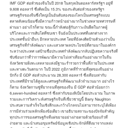
IMF GDP ต่อหัวของจีนในปี 2018 ในสกุลเงินดอลลาร์สหรัฐฯ อยู่ที่
9,608 ดอลลาร์ ซึ่งคิดเป็น 15.3% ของระดับต่อหัวของสหรัฐฯ
เศรษฐกิจของจีนซึ่งใหญ่เป็นอันดับสองของโลกเป็นเศรษฐกิจแบบ
ตลาดสังคมนิยมซึ่งมีความก้าวหน้าอย่างมากในช่วงหลายทศวรรษที่
ผ่านมา อย่างไรก็ตาม ขณะนี้กำลังต่อสู้กับภาวะเงินฝืดในภาคผู้
บริโภคและการเติบโตที่ซบเซา จีนยังเป็นประเทศที่แตกต่างจาก
ประเทศชั้นนำอื่นๆ อีกหลายประเทศ โดยที่ยังคงติดป้ายตัวเองว่าเป็น
เศรษฐกิจที่กำลังพัฒนา และแสวงหาผลประโยชน์ที่ตามมาในองค์กร
ระหว่างประเทศ แต่ป้ายชื่อประเทศกำลังพัฒนากลับปฏิเสธความจริงที่
ซับซ้อนกว่าที่ว่าการพัฒนามีความไม่เท่าเทียมกันอย่างมากในจีน
จังหวัดชายฝั่งทะเลหลายแห่งมีฐานะร่ำรวยกว่าพื้นที่ภายในประเทศ
และทางตะวันตกมาก ในปี 2022 ภูมิภาคที่ร่ำรวยที่สุดของจีนอย่าง
ปักกิ่ง มี GDP ต่อหัวประมาณ 28,300 ดอลลาร์ ซึ่งเทียบเท่ากับ
ประเทศที่มีรายได้สูงและเศรษฐกิจที่พัฒนาแล้วจำนวนมาก อย่างไร
ก็ตาม จังหวัดกานซู่ที่ยากจนที่สุดของจีน มี GDP ต่อหัวน้อยกว่า
6,seven-hundred ดอลลาร์ ซึ่งเท่ากับของลิเบียโดยประมาณ ในภาพ
รวมและการวิเคราะห์เศรษฐกิจจีนที่เชี่ยวชาญนี้ Barry Naughton
ประสบความสำเร็จในเชิงลึกและกว้างไกลจนไม่สามารถระบุได้เพียง
การมีส่วนร่วมหลักเพียงข้อเดียว เขาอธิบายสถานะของปัจจัยสำคัญ
ทุกประการของเศรษฐกิจที่แผ่ขยายอย่างง่ายดายด้วยร้อยแก้วที่
ง่ายดาย และนำเสนอขุมทรัพย์ข้อมูลเชิงประจักษ์ที่ดึงมาจากแหล่ง