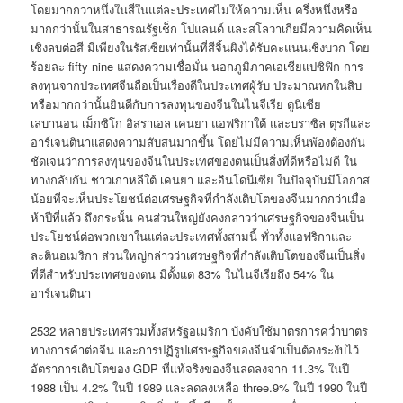
โดยมากกว่าหนึ่งในสี่ในแต่ละประเทศไม่ให้ความเห็น ครึ่งหนึ่งหรือ
มากกว่านั้นในสาธารณรัฐเช็ก โปแลนด์ และสโลวาเกียมีความคิดเห็น
เชิงลบต่อสี มีเพียงในรัสเซียเท่านั้นที่สีจิ้นผิงได้รับคะแนนเชิงบวก โดย
ร้อยละ fifty nine แสดงความเชื่อมั่น นอกภูมิภาคเอเชียแปซิฟิก การ
ลงทุนจากประเทศจีนถือเป็นเรื่องดีในประเทศผู้รับ ประมาณหกในสิบ
หรือมากกว่านั้นยินดีกับการลงทุนของจีนในไนจีเรีย ตูนิเซีย
เลบานอน เม็กซิโก อิสราเอล เคนยา แอฟริกาใต้ และบราซิล ตุรกีและ
อาร์เจนตินาแสดงความสับสนมากขึ้น โดยไม่มีความเห็นพ้องต้องกัน
ชัดเจนว่าการลงทุนของจีนในประเทศของตนเป็นสิ่งที่ดีหรือไม่ดี ใน
ทางกลับกัน ชาวเกาหลีใต้ เคนยา และอินโดนีเซีย ในปัจจุบันมีโอกาส
น้อยที่จะเห็นประโยชน์ต่อเศรษฐกิจที่กำลังเติบโตของจีนมากกว่าเมื่อ
ห้าปีที่แล้ว ถึงกระนั้น คนส่วนใหญ่ยังคงกล่าวว่าเศรษฐกิจของจีนเป็น
ประโยชน์ต่อพวกเขาในแต่ละประเทศทั้งสามนี้ ทั่วทั้งแอฟริกาและ
ละตินอเมริกา ส่วนใหญ่กล่าวว่าเศรษฐกิจที่กำลังเติบโตของจีนเป็นสิ่ง
ที่ดีสำหรับประเทศของตน มีตั้งแต่ 83% ในไนจีเรียถึง 54% ใน
อาร์เจนตินา
2532 หลายประเทศรวมทั้งสหรัฐอเมริกา บังคับใช้มาตรการคว่ำบาตร
ทางการค้าต่อจีน และการปฏิรูปเศรษฐกิจของจีนจำเป็นต้องระงับไว้
อัตราการเติบโตของ GDP ที่แท้จริงของจีนลดลงจาก 11.3% ในปี
1988 เป็น 4.2% ในปี 1989 และลดลงเหลือ three.9% ในปี 1990 ในปี