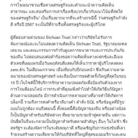
การโฆษณาชวนเชื่อทางเศรษฐกิจและคำแนะนำความคิดเห็น
สาธารณะ และส่งเสริมการเล่าเรื่องเชิงบวกเกี่ยวกับแนวโน้มที่สดใส
ของเศรษฐกิจจีน” เป็นเรื่องยากมากที่จะสร้างกรณีนี้ ว่าเศรษฐกิจกำลัง
ดี หรือปี 2567 จะเป็นปีที่ราบรื่นทั้งเศรษฐกิจและผู้บริโภค
ผู้ที่ตอบสายด่วนของ Sichuan Trust กล่าวว่าบริษัทไม่รับการ
สัมภาษณ์และจะไม่แสดงความคิดเห็น Sichuan Trust, รัฐบาลมณฑล
เสฉวน และคณะกรรมการกำกับดูแลการธนาคารและการประกันภัย
ของจีน ไม่ตอบสนองต่อคำร้องขอความคิดเห็นทางแฟกซ์และอีเมล
ตัวเลขที่เผยแพร่เมื่อวันพฤหัสบดีแสดงให้เห็นว่าราคาผู้บริโภคลดลง
zero.8% ในเดือนมกราคม เมื่อเทียบกับปีก่อนหน้า ซึ่งเกินความคาด
หมายของนักเศรษฐศาสตร์ และถือเป็นการหดตัวครั้งใหญ่ที่สุดในรอบ
15 ปี เว็บไซต์นี้ใช้บริการรักษาความปลอดภัยเพื่อป้องกันตัวเองจาก
การโจมตีออนไลน์ การกระทำที่คุณเพิ่งทำไปทำให้เกิดวิธีแก้ปัญหา
ด้านความปลอดภัย มีการดำเนินการหลายอย่างที่อาจทำให้เกิดการ
บล็อกนี้ รวมถึงการส่งคำหรือวลีบางคำ คำสั่ง SQL หรือข้อมูลที่มีรูป
แบบไม่ถูกต้อง จนถึงตอนนี้ ทั้งหมดนี้คือปัญหาของจีน หรืออย่างน้อย
ก็เป็นปัญหาสำหรับบริษัทต่างๆ ที่พยายามขายเข้าสู่ตลาดจีน แต่ภาวะ
เงินฝืดในจีนจะกลายเป็นปัญหาสำหรับตลาดสำคัญๆ อื่นๆ ในไม่ช้า ซึ่ง
สหรัฐฯ จะต้องจัดการในระดับพหุภาคี หรือเผชิญกับการแข่งขันที่เลว
ร้ายจนสร้างความเสียหายให้กับบริษัทที่ใหญ่ที่สุดของอเมริกาและคน