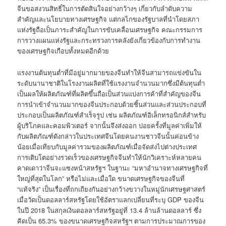
จีนขอสงวนสิทธิ์ในการตัดสินใจอย่างกว้างๆ เกี่ยวกับลำดับความ
สำคัญและนโยบายทางเศรษฐกิจ แต่กลไกของรัฐบาลที่นำโดยสภา
แห่งรัฐถือเป็นภาระสำคัญในการขับเคลื่อนเศรษฐกิจ คณะกรรมการ
การวางแผนแห่งรัฐและกระทรวงการคลังยังเกี่ยวข้องกับการทำงาน
ของเศรษฐกิจเกือบทั้งหมดอีกด้วย
แรงงานต้นทุนต่ำที่มีอยู่มากมายของจีนทำให้จีนสามารถแข่งขันใน
ระดับนานาชาติในโรงงานผลิตที่ใช้แรงงานจำนวนมากซึ่งมีต้นทุนต่ำ
เป็นผลให้ผลิตภัณฑ์ที่ผลิตขึ้นถือเป็นส่วนแบ่งการค้าที่สำคัญของจีน
การนำเข้าจำนวนมากของจีนประกอบด้วยชิ้นส่วนและส่วนประกอบที่
ประกอบเป็นผลิตภัณฑ์สำเร็จรูป เช่น ผลิตภัณฑ์อิเล็กทรอนิกส์สำหรับ
ผู้บริโภคและคอมพิวเตอร์ จากนั้นจึงส่งออก บ่อยครั้งที่มูลค่าเพิ่มให้
กับผลิตภัณฑ์ดังกล่าวในประเทศจีนโดยคนงานชาวจีนนั้นค่อนข้าง
น้อยเมื่อเทียบกับมูลค่ารวมของผลิตภัณฑ์เมื่อจัดส่งไปต่างประเทศ
การเติบโตอย่างรวดเร็วของเศรษฐกิจจีนทำให้นักวิเคราะห์หลายคน
คาดเดาว่าจีนจะแซงหน้าสหรัฐฯ ในฐานะ “มหาอำนาจทางเศรษฐกิจที่
ใหญ่ที่สุดในโลก” หรือไม่และเมื่อใด ขนาดเศรษฐกิจของจีนที่
“แท้จริง” เป็นเรื่องที่ถกเถียงกันอย่างกว้างขวางในหมู่นักเศรษฐศาสตร์
เมื่อวัดเป็นดอลลาร์สหรัฐโดยใช้อัตราแลกเปลี่ยนที่ระบุ GDP ของจีน
ในปี 2018 ในสกุลเงินดอลลาร์สหรัฐอยู่ที่ 13.4 ล้านล้านดอลลาร์ ซึ่ง
คิดเป็น 65.3% ของขนาดเศรษฐกิจสหรัฐฯ ตามการประมาณการของ