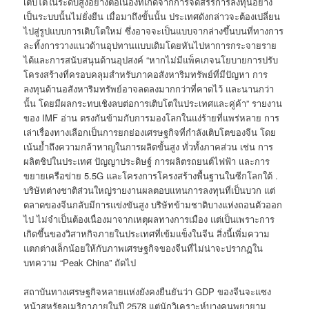
เติบโตในระดับสูงอย่างต่อเนื่องที่เกิดจากการจัดสรรการลงทุนอย่าง
เป็นระบบนั้นไม่ยั่งยืน เมื่อมาถึงขั้นนั้น ประเทศดังกล่าวจะต้องเปลี่ยน
ไปสู่รูปแบบการเติบโตใหม่ ซึ่งอาจจะเป็นแบบจากล่างขึ้นบนที่ทางการ
ละทิ้งการวางแนวด้านอุปทานแบบเดิมโดยหันไปหาการกระจายราย
ได้และการสนับสนุนด้านอุปสงค์ “หากไม่มีแพ็คเกจนโยบายการปรับ
โครงสร้างที่ครอบคลุมสำหรับภาคอสังหาริมทรัพย์ที่มีปัญหา การ
ลงทุนด้านอสังหาริมทรัพย์อาจลดลงมากกว่าที่คาดไว้ และนานกว่า
นั้น โดยมีผลกระทบเชิงลบต่อการเติบโตในประเทศและคู่ค้า” รายงาน
ของ IMF อ่าน ตรงกันข้ามกับการมองโลกในแง่ร้ายที่แพร่หลาย การ
เล่าเรื่องทางเลือกเป็นการยกย่องเศรษฐกิจที่กำลังเติบโตของจีน โดย
เน้นย้ำถึงความกล้าหาญในการผลิตขั้นสูง ทั่วทั้งภาคส่วน เช่น การ
ผลิตชิปในประเทศ ปัญญาประดิษฐ์ การผลิตรถยนต์ไฟฟ้า และการ
ขยายเครือข่าย 5.5G และโครงการโครงสร้างพื้นฐานในซีกโลกใต้ .
บริษัทต่างชาติส่วนใหญ่รายงานผลตอบแทนการลงทุนที่เป็นบวก แต่
ตลาดของจีนกลับมีการแข่งขันสูง บริษัทข้ามชาติบางแห่งถอนตัวออก
ไป ไม่จำเป็นต้องเนื่องมาจากเหตุผลทางการเมือง แต่เป็นเพราะการ
เกิดขึ้นของวิสาหกิจภายในประเทศที่เข้มแข็งในจีน สิ่งนี้เพิ่มความ
แตกต่างเล็กน้อยให้กับภาพเศรษฐกิจของจีนที่ไม่น่าจะปรากฏใน
บทความ “Peak China” ถัดไป
สถาบันทางเศรษฐกิจหลายแห่งยังคงยืนยันว่า GDP ของจีนจะแซง
หน้าสหรัฐอเมริกาภายในปี 2578 แต่นักวิเคราะห์บางคนพยายาม