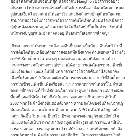
ข้อมูลหลักที่เป็นปัจจุบันที่สุด นอกจากนี้ Naughton ยังสำรวจอย่าง
เป็นระบบว่าประสบการณ์ของทั้งอดีตจักรวรรดิและสังคมนิยมกำหนด
รูปแบบเงื่อนไขร่วมสมัยได้อย่างไร และตั้งคำถามยั่วยุเกี่ยวกับความ
สามารถของจีนในการรักษาอัตราการเติบโตที่ทัดเทียมหรือเหนือกว่า
ญี่ปุ่นหลังสงครามอยู่แล้ว เศรษฐกิจจีนซึ่งจัดทำขึ้นเป็นตำราเรียนมีน้ำ
หนักทางปัญญาและอำนาจคงอยู่เทียบเท่ากับเอกสารสำคัญๆ
เป้าหมายรายได้ทางการคลังของจีนก็บ่งบอกเป็นนัยว่าจีนตั้งเป้าไปที่
การเติบโตที่ขับเคลื่อนด้วยการส่งออกที่แข็งแกร่ง ตัวเลขเหล่านี้รวมถึง
ภาษีที่เรียกเก็บประเภทต่างๆ ตลอดจนส่วนลดภาษีส่งออก แม้ว่า
กระทรวงการคลังคาดการณ์ว่ารายได้ทางการคลังโดยรวมจะเพิ่มขึ้น
เพียงร้อยละ three.3 ในปีนี้ แต่คาดว่าการใช้จ่ายคืนภาษีส่งออกจะ
เพิ่มขึ้นร้อยละ 9.9 ในขณะเดียวกัน กระทรวงคาดว่าภาษีที่จีนเก็บจาก
การนำเข้าจะเพิ่มขึ้นเพียงร้อยละ 4.1 การคาดการณ์เหล่านี้ไม่จำเป็น
ต้องบ่งชี้ถึงความตั้งใจที่ชัดเจนในการกระตุ้นการส่งออก แต่อย่างน้อย
ที่สุดก็แสดงให้เห็นว่าปักกิ่งไม่คาดว่าจะลดการเกินดุลการค้าในปี
2567 หากจีนคำนึงถึงขั้นตอนดังกล่าว ความตั้งใจของจีนก็จะปรากฏ
ชัดเจนในข้อความนโยบายที่ออกมาจาก NPC แต่ไม่มีหลักฐานดัง
กล่าวเกิดขึ้น ในความเป็นจริง เป้าหมายทางเศรษฐกิจของปักกิ่งไม่
เพียงแสดงให้เห็นว่าพวกเขายังคงมุ่งมั่นที่จะรูปแบบการพัฒนาที่เน้น
การส่งออกและการลงทุนแบบเก่า แต่ยังอาจวางแผนที่จะขยายกำลัง
การผลิตของจีนเพื่อเพิ่มการส่งออกอีกด้วย โครงการสาธิตการเงินสี