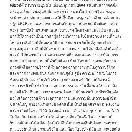
เขียวซึ่งได้รับการอนุมัติในเดือนมิถุนายน 2564 สนับสนุนการจัดตั้ง
กองทุนเพื่อการลงทุนสีเขียวและคาร์บอนต่ำในประเทศจีน กองทุน
ระดับชาติจะพัฒนาและแสดงให้เห็นถึงมาตรฐานด้านสิ่งแวดล้อมแนว
ปฏิบัติที่ดีที่สุด และจะช่วยกระตุ้นเงินทุนภาคเอกชนเพิ่มเติมจากนัก
ลงทุนสถาบันในประเทศและต่างประเทศ โดยจัดหาแหล่งเงินทุนระยะ
ยาวที่มีความจำเป็นมากแก่ผู้สร้างนวัตกรรมสีเขียวเอกชนรายเล็กและ
โครงการสีเขียวที่มีคุณสมบัติเหมาะสม การเติบโตที่สูงของจีนจาก
การลงทุน การผลิตที่มีต้นทุนต่ำ และการส่งออกได้มาถึงขีดจำกัดแล้ว
และนำไปสู่ความไม่สมดุลทางเศรษฐกิจ สังคม และสิ่งแวดล้อม การ
ลดความไม่สมดุลเหล่านี้จำเป็นต้องเปลี่ยนโครงสร้างเศรษฐกิจจาก
การผลิตไปสู่การบริการที่มีมูลค่าสูง จากการลงทุนไปสู่การบริโภค
และจากความเข้มข้นของคาร์บอนสูงไปสู่ต่ำ ความพยายามในการ
พัฒนาสีเขียวของจีนมักได้รับการยกย่อง แต่ข้อวิพากษ์วิจารณ์
ประการหนึ่งชี้ไปที่นโยบายอุตสาหกรรมของจีนที่ส่งผลให้เกิดกำลัง
การผลิตล้นเกินและการทุ่มตลาดส่งออกไปยังตลาดโลก ท้ายที่สุดส่ง
ผลให้เกิดการรวมตัวของอุตสาหกรรมและความล้มเหลวของบริษัท
ขนาดใหญ่ ตัวอย่างที่หลายประเด็นชี้ให้เห็นคืออุตสาหกรรมพลังงาน
แสงอาทิตย์ในช่วงปี 2010 และมีการถกเถียงกันว่าอุตสาหกรรม NEV
ในปัจจุบันกำลังมุ่งหน้าไปในเส้นทางเดียวกันหรือไม่ การวิพากษ์
วิจารณ์มีแนวโน้มที่จะมุ่งเน้นไปที่นโยบายของจีนที่ส่งผลกระทบต่อ
การแข่งขันที่เป็นธรรมหรือไม่ และเกี่ยวกับบริษัทที่ล้มเหลวตลอดเส้น