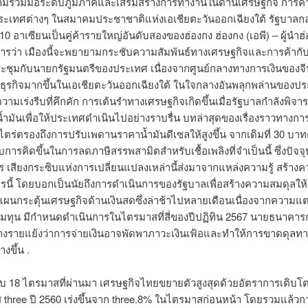
มร่วมมือระดับภูมิภาคและเสริมสร้างการทำงานในด้านเศรษฐกิจ การค
ระเทศต่างๆ ในสมาคมประชาชาติแห่งเอเชียตะวันออกเฉียงใต้ รัฐบาลกล
2010 อาเซียนเป็นคู่ค้ารายใหญ่อันดับสองของฮ่องกง ฮ่องกง (เอพี) – ผู้นำฮ
ังคารว่า เมืองนี้จะพยายามกระชับความสัมพันธ์ทางเศรษฐกิจและการค้าก
ะชุมกับนายกรัฐมนตรีของประเทศ เนื่องจากศูนย์กลางทางการเงินของจ
ุรกิจมากขึ้นในเอเชียตะวันออกเฉียงใต้ ในใจกลางอันพลุกพล่านของป
ามเร่งรีบที่คึกคัก การเต้นรำทางเศรษฐกิจเกิดขึ้นเมื่อรัฐบาลกำลังพิจ
ำมันเพื่อให้ประเทศดำเนินไปอย่างราบรื่น บทล่าสุดของเรื่องราวทางการเ
ไตร่ตรองถึงการปรับเพดานราคาน้ำมันดีเซลให้สูงขึ้น จากเดิมที่ 30 บาท
บการคิดขึ้นในการลดภาษีสรรพสามิตสำหรับเชื้อเพลิงที่จำเป็นนี้ ซึ่งปัจจุบัน
ร เสียงกระซิบแห่งการเปลี่ยนแปลงเหล่านี้ส่งมาจากแหล่งความรู้ สร้าง
ารนี้ โดยบอกเป็นนัยถึงการดำเนินการของรัฐบาลเพื่อสร้างความสมดุลให
แผนกระตุ้นเศรษฐกิจด้านเงินสดซึ่งล่าช้าไปหลายเดือนเนื่องจากความแ
ดมทุน มีกำหนดดำเนินการในไตรมาสที่สี่ของปีปฏิทิน 2567 นายธนาคา
างรายแย้งว่าการจ่ายเงินอาจพัดพาภาวะเงินเฟ้อและทำให้การขาดดุลทา
งขึ้น .
บกับ 18 ไตรมาสที่ผ่านมา เศรษฐกิจไทยขยายตัวสูงสุดด้วยอัตราการเติบโต
three ปี 2560 เร่งขึ้นจาก three.8% ในไตรมาสก่อนหน้า โดยรวมแล้วก