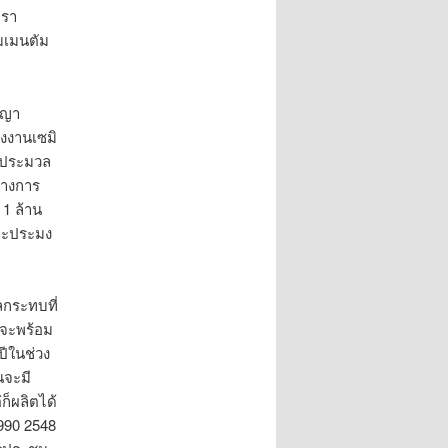
ตรา
มเมนตัม
ญญา
รงงานเซมิ
รประมวล
ลางการ
1 ล้าน
และประมง
ผลกระทบที่
ะจะพร้อม
ีในช่วง
นจะมี
็ผลิตได้
1990 2548