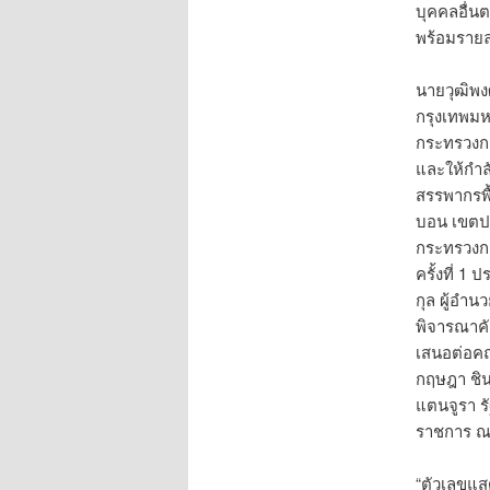
บุคคลอื่นต
พร้อมรายละ
นายวุฒิพง
กรุงเทพมห
กระทรวงกา
และให้กำล
สรรพากรพื
บอน เขตปร
กระทรวงก
ครั้งที่ 
กุล ผู้อำ
พิจารณาค
เสนอต่อคณ
กฤษฎา ชิน
แตนจูรา ร
ราชการ ณ 
“ตัวเลขแสด