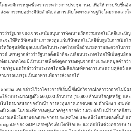
 โดยจะมีการหยุดชั่วคราวระหว่างการประชุม กนง. เพื่อให้การปรับขึ้นอั
ม่ส่งผลกระทบอย่างมีนัยสำคัญต่อการเติบโตทางเศรษฐกิจโดยรวมและโ
่าวว่ารัฐบาลของเขาจะสนับสนุนการพัฒนานวัตกรรมเทคโนโลยีและปั
และจะให้สิทธิพิเศษด้านการลงทุนแก่บริษัทเทคโนโลยีชั้นสูงในการเปิดโ
อร์หรือศูนย์ข้อมูลแบบเปิดในประเทศไทยเพื่ออำนวยความสะดวกในกา
ด์ เศรษฐากล่าวว่ารัฐบาลตั้งเป้าที่จะเปลี่ยนประเทศไทยให้เป็นศูนย์ก
งอนาคตโดยมีเป้าหมายเพื่อดึงดูดการลงทุนจากต่างประเทศมูลค่ากว่า 
ายกรัฐมนตรีกล่าวว่าประเทศไทยมีผลิตภัณฑ์ทางการเกษตร ปศุสัตว์ 
สามารถแปรรูปเป็นอาหารเพื่อการส่งออกได้
้ Srettha เคยกล่าวไว้ว่าโครงการริเริ่มนี้ ซึ่งนักวิจารณ์กล่าวว่าอาจไม่มี
้น จะใช้งบประมาณสูงถึง 560,000 ล้านบาท (15,800 ล้านเหรียญสหรัฐ) แล
ในไตรมาสแรกของปีหน้า การลงทุนภาคเอกชนขยายตัวเพียง 1.8% ต่อป
องปี 2566 ในขณะที่การลงทุนภาครัฐขยายตัว 1.9% ต่อปี แม้ว่าภาคอีสา
ะมาณหนึ่งในสามของประชากรประเทศไทยและหนึ่งในสามของพื้นที่ แต่ก
ละ eight.9 ของ GDP เศรษฐกิจเติบโตที่ร้อยละ 6.2 ต่อปีในช่วงทศวรรษ 