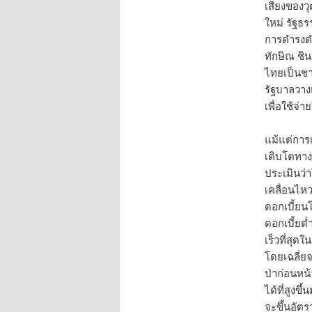
เสียงของว
ใหม่ รัฐธ
การดำรงตำ
ทักษิณ ชิน
ไทยเป็นชาต
รัฐบาลวางแ
เพื่อใช้จ่
แม้แต่การเ
เติบโตทาง
ประเมินว่
เคลื่อนไห
ดอกเบี้ยน
ดอกเบี้ยต่
เร็วที่สุดใ
โดยเฉลี่ย
ป่าก่อนหน้
ได้ที่สูงข
จะขึ้นอัตร