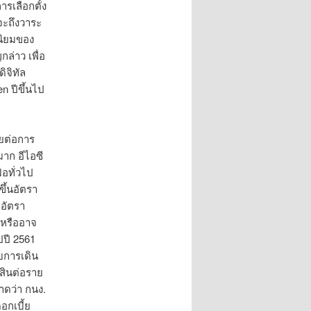
รเลือกตั้ง
จะถึงวาระ
นิยมของ
ล่าว เพื่อ
ิจิทัล
n ปีขึ้นไป
ียต่อการ
าก อีไอซี
อทั่วไป
ึ้นอัตรา
ะอัตรา
2 หรืออาจ
ไปปี 2561
บการเดิน
้สินต่อราย
คาดว่า กนง.
อกเบี้ย