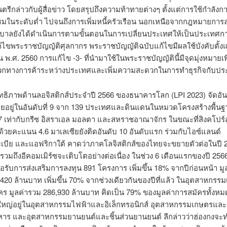
รีกล่าวกับผู้สื่อข่าว โดยสรุปถึงความท้าทายต่างๆ ตั้งแต่การใช้กำลัง
มในระดับต่ำ ไปจนถึงการเพิ่มหนี้ครัวเรือน นอกเหนือจากกฎหมายการล
ัฐบาลยังได้ดำเนินการตามขั้นตอนในการเปลี่ยนประเทศให้เป็นประเทศก
ไขพระราชบัญญัติศุลกากร พระราชบัญญัติฉบับแก้ไขมีผลใช้บังคับตั้งแต่
 พ.ศ. 2560 การแก้ไข -3- ที่นำมาใช้ในพระราชบัญญัตินี้มีจุดมุ่งหมายเ
กทางการค้าระหว่างประเทศและเพิ่มความสะดวกในการทำธุรกิจกับป
ิทธิภาพด้านลอจิสติกส์ประจำปี 2566 ของธนาคารโลก (LPI 2023) จัดอัน
อยู่ในอันดับที่ 9 จาก 139 ประเทศและดินแดนในหมวดโครงสร้างพื้นฐ
 เท่ากับกรีซ อิสราเอล มอลตา และสหราชอาณาจักร ในขณะที่สิงคโปร์อ
1 ด้วยคะแนน 4.6 มาเลเซียยังติดอันดับ 10 อันดับแรก ร่วมกับไอซ์แลนด์
ะเบีย และแอฟริกาใต้ คาดว่าภาคโลจิสติกส์ของไทยจะขยายตัวต่อในปี 
วมถึงอีคอมเมิร์ซจะเติบโตอย่างต่อเนื่อง ในช่วง 6 เดือนแรกของปี 2566
รับการส่งเสริมการลงทุน 891 โครงการ เพิ่มขึ้น 18% จากปีก่อนหน้า มูล
420 ล้านบาท เพิ่มขึ้น 70% จากช่วงเดียวกันของปีที่แล้ว ในอุตสาหกรรม
คร มูลค่ารวม 286,930 ล้านบาท คิดเป็น 79% ของมูลค่าการสมัครทั้งหม
ใหญ่อยู่ในอุตสาหกรรมไฟฟ้าและอิเล็กทรอนิกส์ อุตสาหกรรมเกษตรแล
าร และอุตสาหกรรมยานยนต์และชิ้นส่วนยานยนต์ ลีกล่าวว่าฮ่องกงจะท