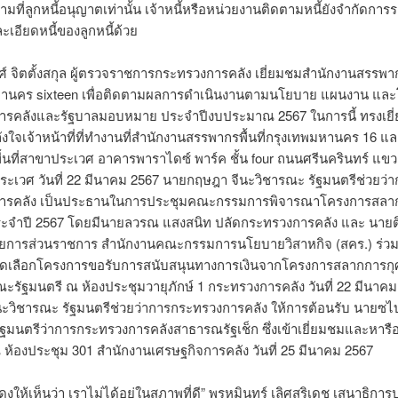
ามที่ลูกหนี้อนุญาตเท่านั้น เจ้าหนี้หรือหน่วยงานติดตามหนี้ยังจำกัดการ
เอียดหนี้ของลูกหนี้ด้วย
ศ์ จิตตั้งสกุล ผู้ตรวจราชการกระทรวงการคลัง เยี่ยมชมสำนักงานสรรพากร
านคร sixteen เพื่อติดตามผลการดำเนินงานตามนโยบาย แผนงาน และโ
รคลังและรัฐบาลมอบหมาย ประจำปีงบประมาณ 2567 ในการนี้ ทรงเยี่
ังใจเจ้าหน้าที่ที่ทำงานที่สำนักงานสรรพากรพื้นที่กรุงเทพมหานคร 16 แ
้นที่สาขาประเวศ อาคารพาราไดซ์ พาร์ค ชั้น four ถนนศรีนครินทร์ แข
ะเวศ วันที่ 22 มีนาคม 2567 นายกฤษฎา จีนะวิชารณะ รัฐมนตรีช่วยว่า
ารคลัง เป็นประธานในการประชุมคณะกรรมการพิจารณาโครงการสลา
1 ประจำปี 2567 โดยมีนายลวรณ แสงสนิท ปลัดกระทรวงการคลัง และ นายต
นวยการส่วนราชการ สำนักงานคณะกรรมการนโยบายวิสาหกิจ (สคร.) ร่ว
ัดเลือกโครงการขอรับการสนับสนุนทางการเงินจากโครงการสลากการกุ
ะรัฐมนตรี ณ ห้องประชุมวายุภักษ์ 1 กระทรวงการคลัง วันที่ 22 มีนาค
ะวิชารณะ รัฐมนตรีช่วยว่าการกระทรวงการคลัง ให้การต้อนรับ นายซไบ
ัฐมนตรีว่าการกระทรวงการคลังสาธารณรัฐเช็ก ซึ่งเข้าเยี่ยมชมและหารื
ห้องประชุม 301 สำนักงานเศรษฐกิจการคลัง วันที่ 25 มีนาคม 2567
งให้เห็นว่า เราไม่ได้อยู่ในสภาพที่ดี” พรหมินทร์ เลิศสุริเดช เสนาธิกา