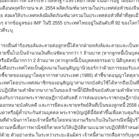
้อตกลงการค้าเสรีระหว่างสหรัฐฯ และไทยกำลังดำเนินการอยู่ โดยมีกา
ในเดือนพฤศจิกายน พ.ศ. 2554 ผลิตภัณฑ์มวลรวมในประเทศต่อหัวของจีน
 ส่งผลให้ประเทศหลังมีผลิตภัณฑ์มวลรวมในประเทศต่อหัวที่ต่ำที่สุดเมื่
นๆ จากข้อมูลของ IMF ในปี 2555 ประเทศไทยอยู่ในอันดับที่ 92 ของโลก
ที่ระบุ
มารถยื่นคำร้องขอล้มละลายต่อลูกหนี้ได้หากฝ่ายหลังล้มละลายและเป็นหนี้
่งรายขึ้นไปเป็นจำนวนเงินที่แน่ชัดมากกว่า 1 ล้านบาท (หากลูกหนี้เป็นบุ
ือมีหนี้มากกว่า 2 ล้านบาท (หากลูกหนี้เป็นบุคคลธรรมดา) นิติบุคคล) ข
่งคือประเทศไทยเป็นผู้ลงนามในอนุสัญญานิวยอร์กว่าด้วยการยอมรับแ
คำชี้ขาดของอนุญาโตตุลาการต่างประเทศ (1985) คำชี้ขาดอนุญาโตตุล
ะเทศโดยประเทศสมาชิกของอนุสัญญาสามารถบังคับใช้ได้หากถือเป็นที่ส
ไม่ปฏิบัติตามคำพิพากษาภายในของเจ้าหนี้ก็มีสิทธิขอบังคับตามคำพิพากษา
ข้องกับการออกพระราชกฤษฎีกาบังคับคดี การส่งมอบพระราชกฤษฎีกาบัง
รออกหมายบังคับคดี และการยึดและขายทรัพย์สินที่เป็นของลูกหนี้ 2558 ลู
ดาหรือผู้ค้ำประกันส่วนบุคคล พระราชบัญญัตินี้จัดทำขึ้นเพื่อควบคุมก
งินที่ดำเนินการโดยเจ้าหนี้หรือโดยหน่วยงานเรียกเก็บเงินในกรณีหนี้ผู้บร
ถามหนี้เพื่อการพาณิชย์ก็คาดหวังให้ปฏิบัติตามแนวทางปฏิบัติที่กำหน
ด้วย ตัวอย่างเช่น ในระหว่างระยะฉันมิตร เจ้าหนี้สามารถสื่อสารกับลูกหน