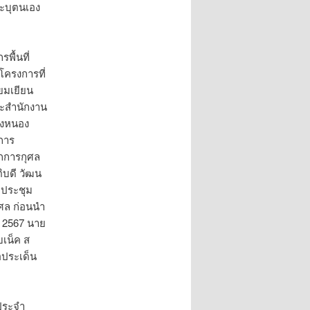
ระบุตนเอง
พื้นที่
ครงการที่
ยมเยียน
ละสำนักงาน
วงหนอง
การ
กการกุศล
ิบดี วัฒน
มประชุม
ศล ก่อนนำ
ม 2567 นาย
เน็ค ส
อประเด็น
รประจำ