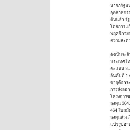
นายกรัฐมนต
อุตสาหกรร
ต้นแล้ว ร
โดยการแก้
พฤศจิกายน
ความสะดว
ดัชนีประส
ประเทศไทย
คะแนน 3.7
อันดับที่ 
ซาอุดีอาร
การส่งออกร
โครงการขอ
ลงทุน 364,
464 ใบสมั
ลงทุนส่วน
แปรรูปอาห