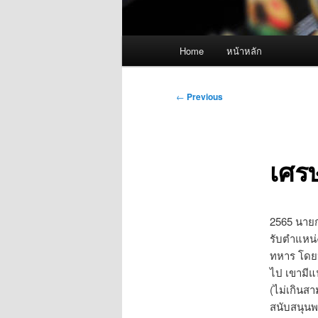
Main
Home
หน้าหลัก
menu
Post
←
Previous
navigation
เศร
2565 นายก
รับตำแหน่
ทหาร โดยปร
ไป เขามีแ
(ไม่เกินสา
สนับสนุนพ