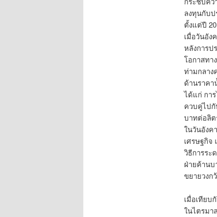
กระชับควา
ลงทุนกับป
ตั้งแต่ปี 
เมื่อวันอ
หลังการปร
โอกาสทางธ
ท่ามกลางคว
ด้านราคาน้
ได้แก่ การ
ควบคู่ไปกั
บาทต่อลิต
ในวันอังค
เศรษฐกิจ 
วิธีการระ
ฝ่ายค้านบ
ขยายวงกว้า
เมื่อเทีย
ในไตรมาส 