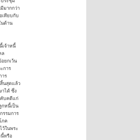
รประชุม
มีมากกว่า
อเทียบกับ
ในด้าน
เจ้าหนี้
คคล
้อยกเว้น
ละการ
าการ
ิ้นสุดแล้ว
ได้ ซึ่ง
คับคดีแก่
กหนี้เป็น
ิจกรรมการ
ิโภค
ดไว้ในพระ
ี้หรือ