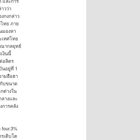
้า และการ
่าวว่า
่องกงกล่าว
ับไทย ภาย
ีนมองหา
ระเทศไทย
ารณากลยุทธ์
งินนี้
ต่อลิตร
อยู่ที่ 1
ความฮือฮา
้กับขนาด
ตกต่างใน
รกลางและ
งการคลัง
 four.3%
ารเติบโต