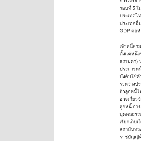
การเจรจาข
รอบที่ 5 
ประเทศไทย
ประเทศอื่
GDP ต่อหัว
เจ้าหนี้สา
ตั้งแต่หนึ
ธรรมดา) หร
ประการหนึ
บังคับใช้
ระหว่างปร
ถ้าลูกหนี้
อาจเกี่ยว
ลูกหนี้ กา
บุคคลธรรม
เรียกเก็บเ
สถาบันทวง
ราชบัญญัติ