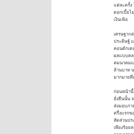
แต่ละครั้ง
ดอกเบี้ยไ
เงินเฟ้อ
เศรษฐากล
ประดิษฐ์ 
คอนดักเต
ผลแบบคลาว
คมนาคมแห่
ล้านบาท น
มากมายที่
ก่อนหน้านี
ยั่งยืนนั
ส่งมอบภาย
ครึ่งแรกข
สัดส่วนปร
เพียงร้อย