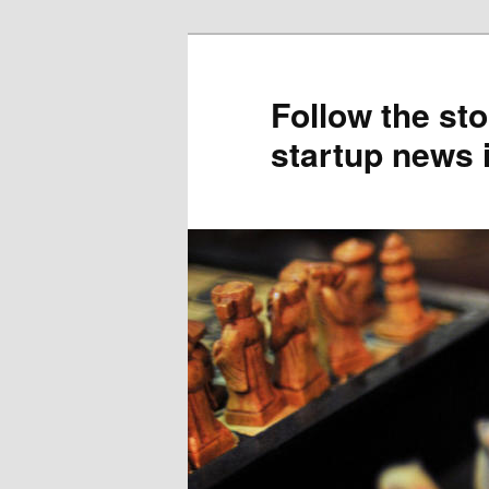
Skip
to
primary
Follow the sto
content
startup news 