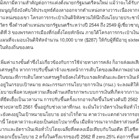
ุฒิสภามีความสำคัญต่อการแต่งตั้งนายกรัฐมนตรีคนใหม่ แม้ว่าจะได้รับกา
รรมนูญก็ยังบังคับให้ประยุทธ์ต้องลาออกจากตำแหน่งกลางวาระเนื่องจาก
แหน่งของเขา โครงการกระเป๋าเงินดิจิทัลชวนให้นึกถึงนโยบายประชา
วัตร ซึ่งดำรงตำแหน่งนายกรัฐมนตรีระหว่างปี 2544 ถึง 2549 ผู้เชี่ยวชาญก
ิที่ 3 ของพรรคการเมืองที่ก่อตั้งโดยทักษิณ ภายใต้โครงการกระเป๋าเงินด
ผนที่จะมอบเงินดิจิทัลจำนวน 10,000 บาท ($287) ให้กับผู้ที่มีอายุ sixtee
ายในท้องถิ่นของตน
พิ่มค่าแรงขั้นต่ำซึ่งไม่เกี่ยวข้องกับการใช้จ่ายทางการคลัง ก็อาจส่งผลเส
เศรษฐกิจ หากการปรับขึ้นค่าจ้างแซงหน้าการเติบโตของผลิตภาพอย่างม
าในขณะที่การเติบโตทางเศรษฐกิจยังคงได้รับแรงผลักดันและอัตราเงินเฟ้
วอยู่ในกรอบเป้าหมาย คณะกรรมการนโยบายการเงิน (กนง.) จะลงมติให้ข
โยบายเพื่อควบคุมความเสี่ยงด้านเสถียรภาพระบบการเงินที่เกิดจากภาว
ำที่ยืดเยื้อเป็นเวลานาน การปรับขึ้นครั้งแรกอาจเกิดขึ้นในช่วงต้นปี 256
นช่วงปลายปี 2561 ขึ้นอยู่กับช่วงเวลาที่กนง. จะมั่นใจว่าอัตราเงินเฟ้อทั่ว
จะยังคงอยู่ในเป้าหมายนโยบาย อย่างไรก็ตาม คาดว่าจะแตกต่างจากรอ
านี้ โดยคาดว่าจะค่อยเป็นค่อยไปมากขึ้น เมื่อพิจารณาจากอัตราส่วนหนี
ึ้นมากและอัตราเงินเฟ้อทั่วไปโดยเฉลี่ยที่ลดลงเมื่อเทียบกับในอดีต อีไอซี
าดอกเบี้ยนโยบาย 2 ครั้งในครึ่งแรกของปี 2562 ที่ zero.25% ต่อการขึ้นด