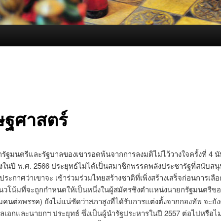
ษฐศาสตร์
รัฐมนตรีและรัฐบาลของเขารอดพ้นจากการลงมติไม่ไว้วางใจครั้งที่ 4 นับต
งในปี พ.ศ. 2566 ประยุทธ์ไม่ได้เป็นสมาชิกพรรคพลังประชารัฐที่สนับสน
ะกาศว่าเขาจะ เข้าร่วมร่วมไทยสร้างชาติที่เพิ่งสร้างเสร็จก่อนการเลือกต
นวโน้มที่จะถูกกำหนดให้เป็นหนึ่งในผู้สมัครชิงตำแหน่งนายกรัฐมนตรี
มคนต่อพรรค) ยังไม่แน่ชัดว่าสภาสูงที่ได้รับการแต่งตั้งจากกองทัพ จะยั
ลเอกและนายกฯ ประยุทธ์ ซึ่งเป็นผู้นำรัฐประหารในปี 2557 ต่อไปหรือไ