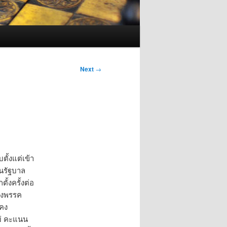
Next
→
ั้งแต่เข้า
ุนรัฐบาล
ั้งครั้งต่อ
ของพรรค
งคง
ม่ คะแนน