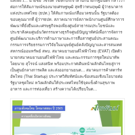
และตะวั… นายชัย วัชรงค์ โฆษกประจำสำนักนายกรัฐมนตรี กล่าวว่า
ต่อการให้สัมภาษณ์ของนายเศรษฐพุฒิ สุทธิวาทนฤพุฒิ ผู้ว่าธนาคาร
แห่งประเทศไทย (ธปท.) ให้สัมภาษณ์แก่สื่อมวลชนนั้น รัฐบาลต้อง
ขอบคุณมากที่ ผู้ว่าฯธปท. สภาคณาจารย์สภาพนักงานศูนย์ศึกษาการ
พัฒนาที่ยั่งยืนและเศรษฐกิจพอเพียงศูนย์สาธารณประโยชน์และ
ประชาสังคมศูนย์นวัตกรรมทางธุรกิจศูนย์ปัญญาทัศน์เพื่อการจัดการ
ศูนย์พัฒนาและบริการด้านภาษาและการสื่อสารศูนย์ประสานคณะ
กรรมการจริยธรรมการวิจัยในมนุษย์ศูนย์คลังปัญญาและสารสนเทศ
สหกรณ์ออมทรัพย์ สพบ. สมาคมยานยนต์ไฟฟ้าไทย (EVAT) เปิดตัว
นายกสมาคมยานยนต์ไฟฟ้าไทย และคณะกรรมการชุดใหม่นาทัพ
โดยนาย สุโรจน์ เเสงสนิท พร้อมประกาศเดินหน้าผลักดันไทยสู่การ
เป็นศูนย์กลางการผลิต และส่งออกยานยนต… สมาคมการค้าสตาร์ท
อัพไทย (Thai Startup) ประกาศวิสัยทัศน์และข้อเสนอเชิงนโยบายต่อ
รัฐบาลชุดใหม่ หวังผลักดันให้ประเทศไทยใช้จุดแข็งด้านสุขภาพ
อาหาร และการท่องเที่ยว สร้างความได้เปรียบในต…