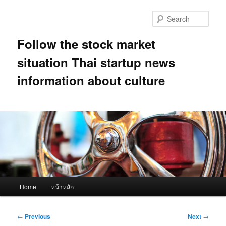
Skip
to
Sear
primary
content
Follow the stock market
situation Thai startup news
information about culture
Main
Home
หน้าหลัก
menu
Post
←
Previous
Next
→
navigation