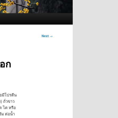
Next
→
รอก
้วยมีโปรตีน
ย) ถั่วขาว
โต ไต หรือ
ัม ต่อน้ำ