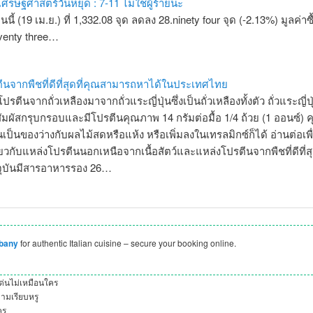
เศรษฐศาสตร์วันหยุด : 7-11 ไม่ใช่ผู้ร้ายนะ
นี้ (19 เม.ย.) ที่ 1,332.08 จุด ลดลง 28.ninety four จุด (-2.13%) มูลค่าซ
venty three…
ีนจากพืชที่ดีที่สุดที่คุณสามารถหาได้ในประเทศไทย
รตีนจากถั่วเหลืองมาจากถั่วแระญี่ปุ่นซึ่งเป็นถั่วเหลืองทั้งตัว ถั่วแระญี่ป
อสัมผัสกรุบกรอบและมีโปรตีนคุณภาพ 14 กรัมต่อมื้อ 1/4 ถ้วย (1 ออนซ์)
ป็นของว่างกับผลไม้สดหรือแห้ง หรือเพิ่มลงในเทรลมิกซ์ก็ได้ อ่านต่อเพื่อ
กี่ยวกับแหล่งโปรตีนนอกเหนือจากเนื้อสัตว์และแหล่งโปรตีนจากพืชที่ดีที่ส
จจุบันมีสารอาหารรอง 26…
lbany
for authentic Italian cuisine – secure your booking online.
ด่นไม่เหมือนใคร
ามเรียบหรู
คร