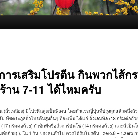
งการเสริมโปรตีน กินพวกไส้ก
ร้าน 7-11 ได้ไหมครับ
ุ่น (ถั่วเหลือง) มีโปรตีนสูงเป็นพิเศษ โดยถั่วแระญี่ปุ่นที่ปรุงสุกแล้วหนึ่งถ
รัม พืชตระกูลถั่วโปรตีนสูงอื่นๆ ที่จะเพิ่ม ได้แก่ ถั่วเลนทิล (18 กรัมต่อถ้ว
17 กรัมต่อถ้วย) ถั่วชิกพีหรือถั่วการ์บันโซ (14 กรัมต่อถ้วย) และถั่วปิน
มต่อถ้วย) ). ใน 1 วัน ของคนทั่วไป ควรได้รับโปรตีน zero.8 – 1.zero กร