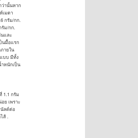
กว่านั้นหาก
ห์เมตา
6 กรัม/กก.
รัม/กก.
กันและ
ป็นมื้อแรก
้ำภายใน
บบ มีทั้ง
น้ำหนักเป็น
่ 1.1 กรัม
น่อย เพราะ
นัลด์ต่อ
ไส้ .