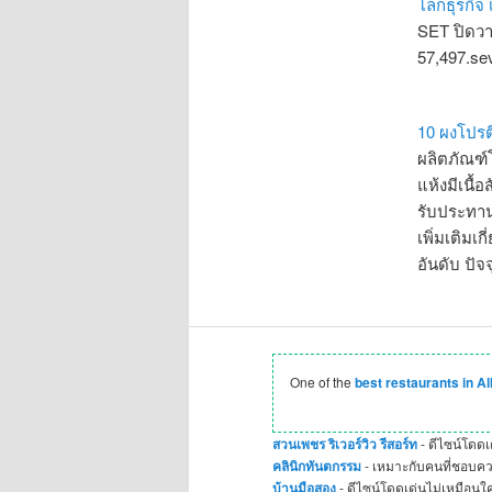
โลกธุรกิจ 
SET ปิดวาน
57,497.se
10 ผงโปรต
ผลิตภัณฑ์โป
แห้งมีเนื้
รับประทานเ
เพิ่มเติมเ
อันดับ ปั
One of the
best restaurants in A
สวนเพชร ริเวอร์วิว รีสอร์ท
- ดีไซน์โดดเ
คลินิกทันตกรรม
- เหมาะกับคนที่ชอบคว
บ้านมือสอง
- ดีไซน์โดดเด่นไม่เหมือนใ