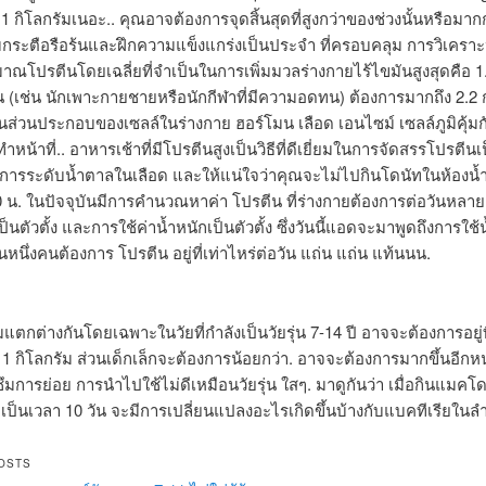
 1 กิโลกรัมเนอะ.. คุณอาจต้องการจุดสิ้นสุดที่สูงกว่าของช่วงนั้นหรือมาก
กระตือรือร้นและฝึกความแข็งแกร่งเป็นประจำ ที่ครอบคลุม การวิเคราะ
มาณโปรตีนโดยเฉลี่ยที่จำเป็นในการเพิ่มมวลร่างกายไร้ไขมันสูงสุดคือ 1.
(เช่น นักเพาะกายชายหรือนักกีฬาที่มีความอดทน) ต้องการมากถึง 2.2 ก
็นส่วนประกอบของเซลล์ในร่างกาย ฮอร์โมน เลือด เอนไซม์ เซลล์ภูมิคุ้ม
 ทำหน้าที่.. อาหารเช้าที่มีโปรตีนสูงเป็นวิธีที่ดีเยี่ยมในการจัดสรรโปรตีนเ
ดการระดับน้ำตาลในเลือด และให้แน่ใจว่าคุณจะไม่ไปกินโดนัทในห้องน
0 น. ในปัจจุบันมีการคำนวณหาค่า โปรตีน ที่ร่างกายต้องการต่อวันหลายแ
เป็นตัวตั้ง และการใช้ค่าน้ำหนักเป็นตัวตั้ง ซึ่งวันนี้แอดจะมาพูดถึงการใช้
าคนหนึ่งคนต้องการ โปรตีน อยู่ที่เท่าไหร่ต่อวัน แถ่น แถ่น แท้นนน.
แตกต่างกันโดยเฉพาะในวัยที่กำลังเป็นวัยรุ่น 7-14 ปี อาจจะต้องการอยู่ที
 1 กิโลกรัม ส่วนเด็กเล็กจะต้องการน้อยกว่า. อาจจะต้องการมากขึ้นอีกห
ซึมการย่อย การนำไปใช้ไม่ดีเหมือนวัยรุ่น ใสๆ. มาดูกันว่า เมื่อกินแมคโด
ื้อเป็นเวลา 10 วัน จะมีการเปลี่ยนแปลงอะไรเกิดขึ้นบ้างกับแบคทีเรียในลำ
OSTS