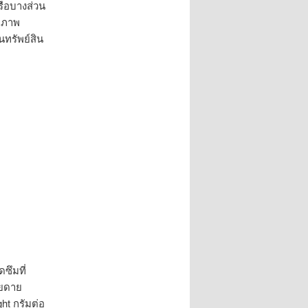
หรือบางส่วน
ูปภาพ
นทรัพย์สิน
ซึมที่
ียดาย
ght กรัมต่อ