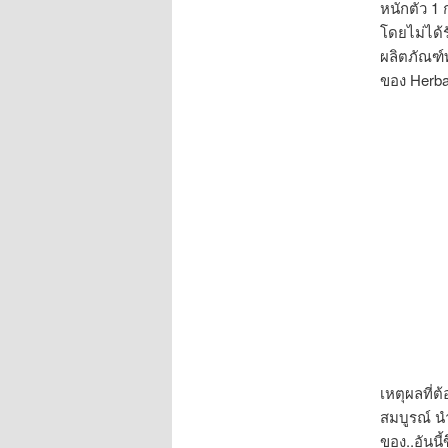
หนักตัว 1 
โดยไม่ได้
ผลิตภัณฑ์ท
ของ Herbali
เหตุผลที่ต
สมบูรณ์ นำ
ของ..อันนี